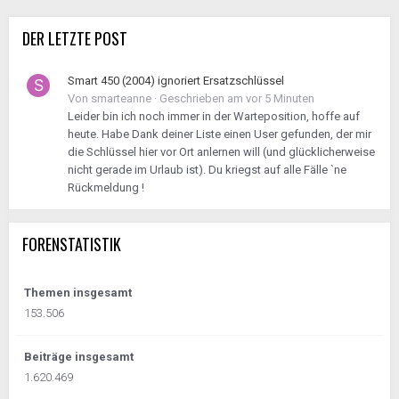
DER LETZTE POST
Smart 450 (2004) ignoriert Ersatzschlüssel
Von
smarteanne
·
Geschrieben am
vor 5 Minuten
Leider bin ich noch immer in der Warteposition, hoffe auf
heute. Habe Dank deiner Liste einen User gefunden, der mir
die Schlüssel hier vor Ort anlernen will (und glücklicherweise
nicht gerade im Urlaub ist). Du kriegst auf alle Fälle `ne
Rückmeldung !
FORENSTATISTIK
Themen insgesamt
153.506
Beiträge insgesamt
1.620.469