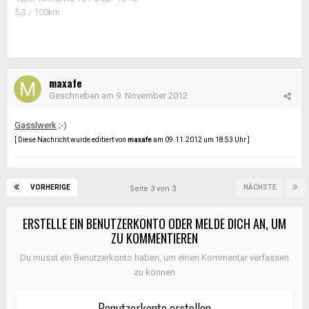
5,3 / 100km
maxafe
Geschrieben am
9. November 2012
Gasslwerk
;-)
[ Diese Nachricht wurde editiert von
maxafe
am 09.11.2012 um 18:53 Uhr ]
VORHERIGE
NÄCHSTE
Seite 3 von 3
ERSTELLE EIN BENUTZERKONTO ODER MELDE DICH AN, UM
ZU KOMMENTIEREN
Du musst ein Benutzerkonto haben, um einen Kommentar verfassen
zu können
Benutzerkonto erstellen