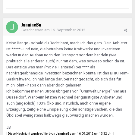
JannineBu
Geschrieben am
16. September 2012
Keine Bange - sobald du Recht hast, mach ich das gern. Dein Anbieter
ist ***** - und nein, die betreiben keine Kraftwerke und investieren
weder in den Ausbau noch den Transport sondern handeln (wie
praktisch alle anderen auch) nur mit dem, was sowieso schon da ist.
Das einzige was man (mit viel Fantasie) bei **** als
nachfrageabhängige Investition bezeichnen könnte, ist das BHK Heim-
Gaskraftwerk. Ich hab lange darüber nachgedacht, ob sich das für
mich lohnt - habs dann aber doch gelassen.
Ich bekomme meinen Strom übrigens von "Grünwelt Energie" hier aus
Düsseldorf. War beim letzten Wechsel der günstigste Anbieter und
auch (angeblich) 100% Öko und, natürlich, auch ohne eigene
Erzeugung, zeitgleiche Einspeisung oder sonstige Sachen, die das
Ökolabel wenigstens halbwegs glaubwürdig machen würden.
JB
[ Diese Nachricht wurde editiert von
JannineBu
am 16.09.2012 um 13:32 Uhr ]