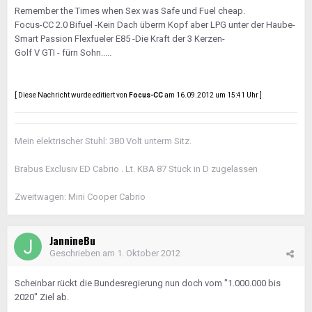
Remember the Times when Sex was Safe und Fuel cheap.
Focus-CC 2.0 Bifuel -Kein Dach überm Kopf aber LPG unter der Haube-
Smart Passion Flexfueler E85 -Die Kraft der 3 Kerzen-
Golf V GTI - fürn Sohn.....
[ Diese Nachricht wurde editiert von
Focus-CC
am 16.09.2012 um 15:41 Uhr ]
Mein elektrischer Stuhl: 380 Volt unterm Sitz.
Brabus Exclusiv ED Cabrio . Lt. KBA 87 Stück in D zugelassen
Zweitwagen: Mini Cooper Cabrio
JannineBu
Geschrieben am
1. Oktober 2012
Scheinbar rückt die Bundesregierung nun doch vom "1.000.000 bis
2020" Ziel ab.