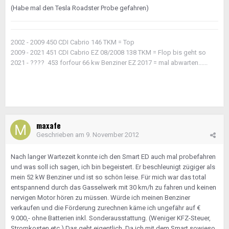
(Habe mal den Tesla Roadster Probe gefahren)
2002 - 2009 450 CDI Cabrio 146 TKM = Top
2009 - 2021 451 CDI Cabrio EZ 08/2008 138 TKM = Flop bis geht so
2021 - ???? 453 forfour 66 kw Benziner EZ 2017 = mal abwarten......
maxafe
Geschrieben am
9. November 2012
Nach langer Wartezeit konnte ich den Smart ED auch mal probefahren
und was soll ich sagen, ich bin begeistert. Er beschleunigt zügiger als
mein 52 kW Benziner und ist so schön leise. Für mich war das total
entspannend durch das Gasselwerk mit 30 km/h zu fahren und keinen
nervigen Motor hören zu müssen. Würde ich meinen Benziner
verkaufen und die Förderung zurechnen käme ich ungefähr auf €
9.000,- ohne Batterien inkl. Sonderausstattung. (Weniger KFZ-Steuer,
Stromkosten etc.) Das geht eigentlich. Da ich mit dem Smart sowieso