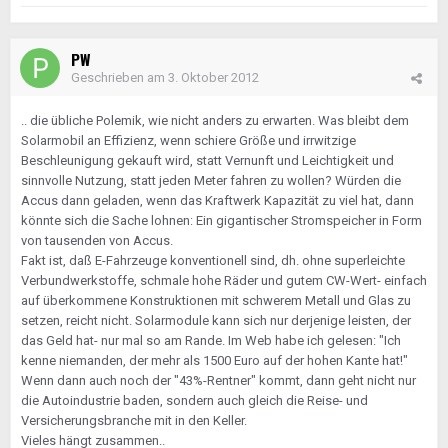
PW
Geschrieben am
3. Oktober 2012
.. die übliche Polemik, wie nicht anders zu erwarten. Was bleibt dem
Solarmobil an Effizienz, wenn schiere Größe und irrwitzige
Beschleunigung gekauft wird, statt Vernunft und Leichtigkeit und
sinnvolle Nutzung, statt jeden Meter fahren zu wollen? Würden die
Accus dann geladen, wenn das Kraftwerk Kapazität zu viel hat, dann
könnte sich die Sache lohnen: Ein gigantischer Stromspeicher in Form
von tausenden von Accus.
Fakt ist, daß E-Fahrzeuge konventionell sind, dh. ohne superleichte
Verbundwerkstoffe, schmale hohe Räder und gutem CW-Wert- einfach
auf überkommene Konstruktionen mit schwerem Metall und Glas zu
setzen, reicht nicht. Solarmodule kann sich nur derjenige leisten, der
das Geld hat- nur mal so am Rande. Im Web habe ich gelesen: "Ich
kenne niemanden, der mehr als 1500 Euro auf der hohen Kante hat!"
Wenn dann auch noch der "43%-Rentner" kommt, dann geht nicht nur
die Autoindustrie baden, sondern auch gleich die Reise- und
Versicherungsbranche mit in den Keller.
Vieles hängt zusammen..