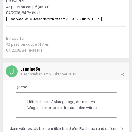
Blitzwürfel
42 passion coupé (451er)
04/2008, 84 Pe-äss-la
[ Diese Nachricht wurde editiert von
rms
am 02.10.2012 um 23:11 Uhr ]
Blitzwürfel
42 passion coupé (451er)
04/2008, 84 Pe-äss-la
JannineBu
Geschrieben am
2. Oktober 2012
Quote:
Hätte ich eine Solaregarage, die mir den
Wagen stehts kostenfrei aufladen würde...
... dann würdest du bei dem üblichen 3x6m Flachdach und sofern die