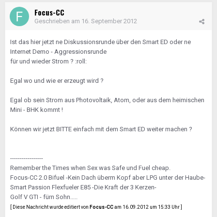
Focus-CC
Geschrieben am
16. September 2012
Ist das hier jetzt ne Diskussionsrunde über den Smart ED oder ne
Internet Demo - Aggressionsrunde
für und wieder Strom ? :roll:
Egal wo und wie er erzeugt wird ?
Egal ob sein Strom aus Photovoltaik, Atom, oder aus dem heimischen
Mini - BHK kommt !
Können wir jetzt BITTE einfach mit dem Smart ED weiter machen ?
-----------------
Remember the Times when Sex was Safe und Fuel cheap.
Focus-CC 2.0 Bifuel -Kein Dach überm Kopf aber LPG unter der Haube-
Smart Passion Flexfueler E85 -Die Kraft der 3 Kerzen-
Golf V GTI - fürn Sohn.....
[ Diese Nachricht wurde editiert von
Focus-CC
am 16.09.2012 um 15:33 Uhr ]