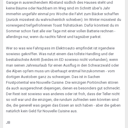
Garage in ausreichendem Abstand südlich des Hauses steht und
keine Bäume oder Nachbarn im Weg sind im Schnitt über's Jahr
immerhin ungefähr einmal pro Woche die Fahrt zum Bäcker schaffen
(zurück müsstest du wahrscheinlich schieben). Im Winter müsstest du
vorwiegend tiefgefrohrenen Toast frühstücken. Dafür könntest du im
Sommer schon fast alle vier Tage mit einer vollen Batterie rechnen -
allerdings nur, wenn du nachts fährst und tagsüber parkst.
Wer so was wie Fahrspass im Elektroauto empfindet ist irgendwie
sowieso gekniffen. Was nutzt einem das tollste Handling und der
bestialischste Antritt (beides im ED sowieso nicht vorhanden), wenn
man seinen Jahresurlaub für einen Ausflug in den Schwarzwald oder
die Alpen opfern muss um überhaupt erstmal hinzukommen - vom
dortigen Austoben ganz zu schweigen. Das ist in Sachen
Frustpotential wie Nouvelle Cuisine. Die winzigen Portiönchen stören
da auch ausgerechnet diejenigen, denen es besonders gut schmeckt.
Der Rest isst sowieso was anderes oder ist froh, dass der Teller nicht
so voll war und die einzigen, die rundum zufrieden sein könnten sind
die, die generell was gegen das Essen an sich haben - aber die geben
natürlich kein Geld für Nouvelle Cuisine aus.
JB