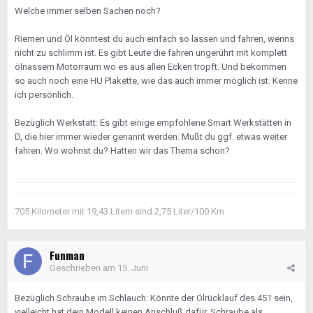
Welche immer selben Sachen noch?
Riemen und Öl könntest du auch einfach so lassen und fahren, wenns
nicht zu schlimm ist. Es gibt Leute die fahren ungerührt mit komplett
ölnassem Motorraum wo es aus allen Ecken tropft. Und bekommen
so auch noch eine HU Plakette, wie das auch immer möglich ist. Kenne
ich persönlich.
Bezüglich Werkstatt: Es gibt einige empfohlene Smart Werkstätten in
D, die hier immer wieder genannt werden. Mußt du ggf. etwas weiter
fahren. Wo wohnst du? Hatten wir das Thema schon?
705 Kilometer mit 19,43 Litern sind 2,75 Liter/100 Km.
Funman
Geschrieben am
15. Juni
Bezüglich Schraube im Schlauch: Könnte der Ölrücklauf des 451 sein,
vielleicht hat dein Modell keinen Anschluß dafür. Schraube als