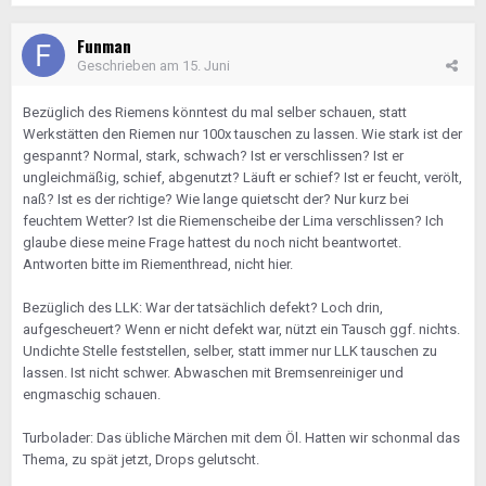
Funman
Geschrieben am
15. Juni
Bezüglich des Riemens könntest du mal selber schauen, statt
Werkstätten den Riemen nur 100x tauschen zu lassen. Wie stark ist der
gespannt? Normal, stark, schwach? Ist er verschlissen? Ist er
ungleichmäßig, schief, abgenutzt? Läuft er schief? Ist er feucht, verölt,
naß? Ist es der richtige? Wie lange quietscht der? Nur kurz bei
feuchtem Wetter? Ist die Riemenscheibe der Lima verschlissen? Ich
glaube diese meine Frage hattest du noch nicht beantwortet.
Antworten bitte im Riementhread, nicht hier.
Bezüglich des LLK: War der tatsächlich defekt? Loch drin,
aufgescheuert? Wenn er nicht defekt war, nützt ein Tausch ggf. nichts.
Undichte Stelle feststellen, selber, statt immer nur LLK tauschen zu
lassen. Ist nicht schwer. Abwaschen mit Bremsenreiniger und
engmaschig schauen.
Turbolader: Das übliche Märchen mit dem Öl. Hatten wir schonmal das
Thema, zu spät jetzt, Drops gelutscht.