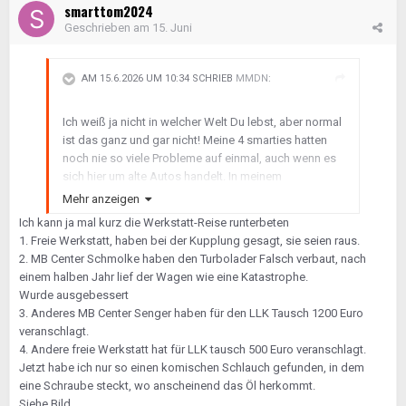
smarttom2024
Geschrieben am
15. Juni
AM 15.6.2026 UM 10:34 SCHRIEB
MMDN
:
Ich weiß ja nicht in welcher Welt Du lebst, aber normal
ist das ganz und gar nicht! Meine 4 smarties hatten
noch nie so viele Probleme auf einmal, auch wenn es
sich hier um alte Autos handelt. In meinem
smarten Bekanntenkreis ist das auch nirgendwo so
Mehr anzeigen
aufgetreten. Was bei mir mal nicht normal war, dass
Ich kann ja mal kurz die Werkstatt-Reise runterbeten
der Anlasser meines Ruby direkt nach dem Verkauf
1. Freie Werkstatt, haben bei der Kupplung gesagt, sie seien raus.
am gleichen Tag noch verreckt ist.
2. MB Center Schmolke haben den Turbolader Falsch verbaut, nach
einem halben Jahr lief der Wagen wie eine Katastrophe.
Wurde ausgebessert
Du hast auch auf Werkstattarbeiten eine
3. Anderes MB Center Senger haben für den LLK Tausch 1200 Euro
Gewährleistung, die sog. Sachmängelhaftungsfrist.
veranschlagt.
Wenn reparierte Teile bzw. ausgeführte Arbeiten
4. Andere freie Werkstatt hat für LLK tausch 500 Euro veranschlagt.
wieder ausfallen hast Du zwei Jahre lang eine
Jetzt habe ich nur so einen komischen Schlauch gefunden, in dem
Gewährleistung darauf und kannst diese bei der
eine Schraube steckt, wo anscheinend das Öl herkommt.
jeweiligen Werkstatt kostenlos in Anspruch nehmen.
Siehe Bild