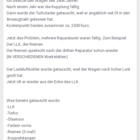
Ich besitze den Wagen seit zwei Jahren.
Nach einem Jahr war die Kupplung fällig.
Dann wurde der Turbolader getauscht, weil er angeblich viel Öl in den
Ansaugtrakt gelassen hat.
Kostenpunkt beides zusammen ca. 2500 Euro.
Jetzt das Problem, mehrere Reparaturen waren fällig. Zum Beispiel:
Der LLK, der Riemen.
Der Riemen quietscht nach der dritten Reparatur schon wieder.
(IN VERSCHIEDENEN Werkstätten)
Der Ladeluftkühler wurde getauscht, weil der Wagen nach hoher Last
geölt hat.
Jetzt ölt er wieder aus der Ecke des LLK.
Was bereits getauscht wurde:
-LLK
-Turbo
-Ölsensor
-Federn vorne
-Riemen (3 mal!)
-Koppelstangen