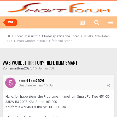
CDI
Forenübersicht
Modellspezifische Foren
Alle Aktivitäten
CDI
Was würdet ihr tun? Hilfe beim Smart
WAS WÜRDET IHR TUN? HILFE BEIM SMART
Von
smarttom2024
,
15. Juni
in
CDI
smarttom2024
Geschrieben am
15. Juni
Hallo, ich habe ziemliche Probleme mit meinem Smart ForTwo 451 CDI
33KW BJ 2007 KM -Stand 163.000.
Kaufpreis war 4500 Euro bei 131.000 Km