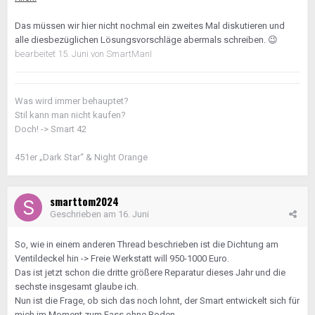
Das müssen wir hier nicht nochmal ein zweites Mal diskutieren und
alle diesbezüglichen Lösungsvorschläge abermals schreiben.
😉
bearbeitet
15. Juni
von SmartManI
Was wird immer behauptet?
Stil kann man nicht kaufen?
Doch! -> Smart 42
451er „Dark Star“ & Night Orange
smarttom2024
Geschrieben am
16. Juni
So, wie in einem anderen Thread beschrieben ist die Dichtung am
Ventildeckel hin -> Freie Werkstatt will 950-1000 Euro.
Das ist jetzt schon die dritte größere Reparatur dieses Jahr und die
sechste insgesamt glaube ich.
Nun ist die Frage, ob sich das noch lohnt, der Smart entwickelt sich für
mich im Moment zum Fass ohne Boden.