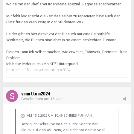
Antworten bitte im Riementhread, nicht hier.
wollte mir der Chef aber irgendeine spezial Diagnose anschwatzen.
Bezüglich des LLK: War der tatsächlich defekt? Loch
Mir fehlt leider echt die Zeit das selber zu reparieren bzw auch der
drin, aufgescheuert? Wenn er nicht defekt war, nützt
Platz für das Werkzeug in der Studenten-WG
ein Tausch ggf. nichts. Undichte Stelle feststellen,
selber, statt immer nur LLK tauschen zu lassen. Ist
Leider gibt es hier direkt vor der Tür auch nur eine Selbsthilfe
nicht schwer. Abwaschen mit Bremsenreiniger und
Werkstatt, die Bühnen sind aber in so einem schlechten Zustand.
engmaschig schauen.
Einiges kann ich selber machen, wie erwähnt, Fahrwerk, Bremsen.. kein
Turbolader: Das übliche Märchen mit dem Öl. Hatten
Problem.
wir schonmal das Thema, zu spät jetzt, Drops
Ich habe leider auch kein KFZ Hintergrund
gelutscht.
bearbeitet
15. Juni
von smarttom2024
Welche immer selben Sachen noch?
Riemen und Öl könntest du auch einfach so lassen
smarttom2024
und fahren, wenns nicht zu schlimm ist. Es gibt Leute
Geschrieben am
15. Juni
die fahren ungerührt mit komplett ölnassem
Motorraum wo es aus allen Ecken tropft. Und
bekommen so auch noch eine HU Plakette, wie das
AM 15.6.2026 UM 10:49 SCHRIEB
FUNMAN
:
auch immer möglich ist. Kenne ich persönlich.
Bezüglich Schraube im Schlauch: Könnte der
Ölrücklauf des 451 sein, vielleicht hat dein Modell
Bezüglich Werkstatt: Es gibt einige empfohlene Smart