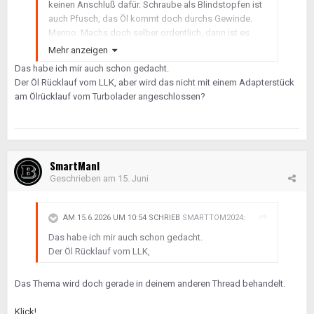
keinen Anschluß dafür. Schraube als Blindstopfen ist
Werkstätten in D, die hier immer wieder genannt
auch Pfusch, das Öl kommt doch durchs Gewinde.
werden. Mußt du ggf. etwas weiter fahren. Wo wohnst
Menno. Machs doch selber ordentlich, dann ist es
du? Hatten wir das Thema schon?
auch dicht.
Mehr anzeigen
Das habe ich mir auch schon gedacht.
Der Öl Rücklauf vom LLK, aber wird das nicht mit einem Adapterstück
am Ölrücklauf vom Turbolader angeschlossen?
SmartManI
Geschrieben am
15. Juni
AM 15.6.2026 UM 10:54 SCHRIEB
SMARTTOM2024
:
Das habe ich mir auch schon gedacht.
Der Öl Rücklauf vom LLK,
Das Thema wird doch gerade in deinem anderen Thread behandelt.
Klick!