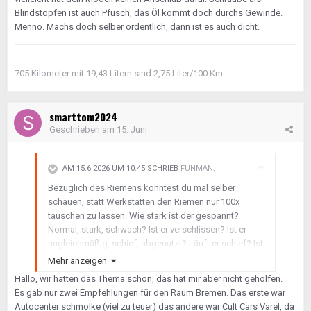
Blindstopfen ist auch Pfusch, das Öl kommt doch durchs Gewinde.
Menno. Machs doch selber ordentlich, dann ist es auch dicht.
705 Kilometer mit 19,43 Litern sind 2,75 Liter/100 Km.
smarttom2024
Geschrieben am
15. Juni
AM 15.6.2026 UM 10:45 SCHRIEB
FUNMAN
:
Bezüglich des Riemens könntest du mal selber
schauen, statt Werkstätten den Riemen nur 100x
tauschen zu lassen. Wie stark ist der gespannt?
Normal, stark, schwach? Ist er verschlissen? Ist er
ungleichmäßig, schief, abgenutzt? Läuft er schief? Ist
er feucht, verölt, naß? Ist es der richtige? Wie lange
Mehr anzeigen
quietscht der? Nur kurz bei feuchtem Wetter? Ist die
Hallo, wir hatten das Thema schon, das hat mir aber nicht geholfen.
Riemenscheibe der Lima verschlissen? Ich glaube
Es gab nur zwei Empfehlungen für den Raum Bremen. Das erste war
diese meine Frage hattest du noch nicht beantwortet.
Autocenter schmolke (viel zu teuer) das andere war Cult Cars Varel, da