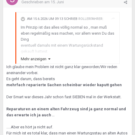
Geschrieben am
15. Juni
AM 15.6.2026 UM 09:13 SCHRIEB
ROLLERFAHRER
:
Im Prinzip ist das alles völlig normal so , man muß
eben regelmäßig was machen, vor allem wenn Du das
Ding
eventuell damals mit einem Wartungsrückstand
gekauft hattest.
Dann muß erstmal der Rückstand aufgeholt werden.
Mehr anzeigen
Immerhin sprechen wir von einem 19Jahre alten Auto.
Ich glaube mein Problem ist nicht ganz klar geworden/Wir reden
Wenn du Ruhe haben willst , mußt du dir was Neues
aneinander vorbei.
kaufen , aber diese Art von Ruhe muß auch bezahlt
Es geht darum, dass bereits
werden.
mehrfach reparierte Sachen scheinbar wieder kaputt gehen
Also vielleicht zu Fuß gehen?
Der Smart war dieses Jahr schon fast SIEBEN mal in der Werkstatt.
Reparaturen an einem alten Fahrzeug sind ja ganz normal und
das erwarte ich ja auch ..
.....Aber es hört ja nicht auf.
Für mich ist es total klar, dass man einen Wartungsstau an alten Autos