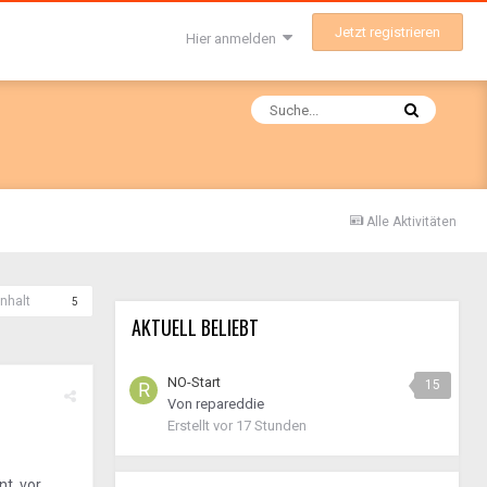
Jetzt registrieren
Hier anmelden
Alle Aktivitäten
nhalt
5
AKTUELL BELIEBT
NO-Start
15
Von
repareddie
Erstellt
vor 17 Stunden
t, vor