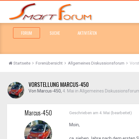
FORUM
SUCHE
AKTIVITÄTEN
Startseite
Forenübersicht
Allgemeines Diskussionsforum
Vors
VORSTELLUNG MARCUS-450
Von
Marcus-450
,
4. Mai
in
Allgemeines Diskussionsforu
Marcus-450
Geschrieben am
4. Mai
(bearbeitet)
Moin,
ca. sieben Jahre nach dem ersten 