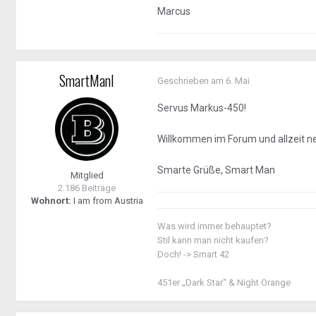
Marcus
SmartManI
Geschrieben am
6. Mai
Servus Markus-450!
Willkommen im Forum und allzeit ne 
Smarte Grüße, Smart Man
Mitglied
2.186 Beiträge
Wohnort:
I am from Austria
Was wird immer behauptet?
Stil kann man nicht kaufen?
Doch! -> Smart 42
451er „Dark Star“ & Night Orange