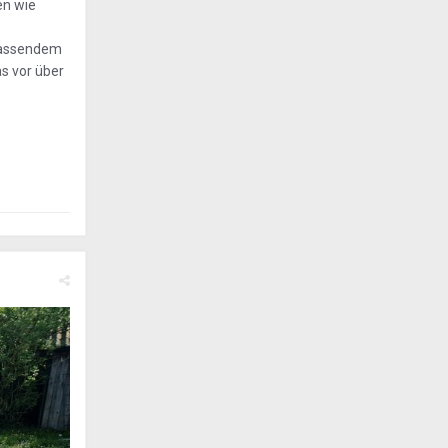
en wie
 passendem
s vor über