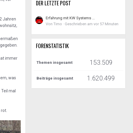
DER LETZTE POST
Erfahrung mit KW Systems ...
 2 Jahren
Von
Timo
·
Geschrieben am
vor 57 Minuten
wohnsitz,
enermaßen
FORENSTATISTIK
s gegeben.
 hat immer
153.509
Themen insgesamt
1.620.499
 dem, was
Beiträge insgesamt
 Teil mal
rot.