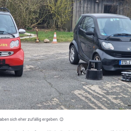
aben sich eher zufällig ergeben.
😉