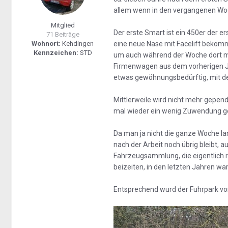
allem wenn in den vergangenen Woc
Mitglied
Der erste Smart ist ein 450er der 
71 Beiträge
Wohnort:
Kehdingen
eine neue Nase mit Facelift bekom
Kennzeichen:
STD
um auch während der Woche dort mob
Firmenwagen aus dem vorherigen Jo
etwas gewöhnungsbedürftig, mit dem
Mittlerweile wird nicht mehr gepen
mal wieder ein wenig Zuwendung ge
Da man ja nicht die ganze Woche la
nach der Arbeit noch übrig bleibt, 
Fahrzeugsammlung, die eigentlich re
beizeiten, in den letzten Jahren wa
Entsprechend wurd der Fuhrpark vor