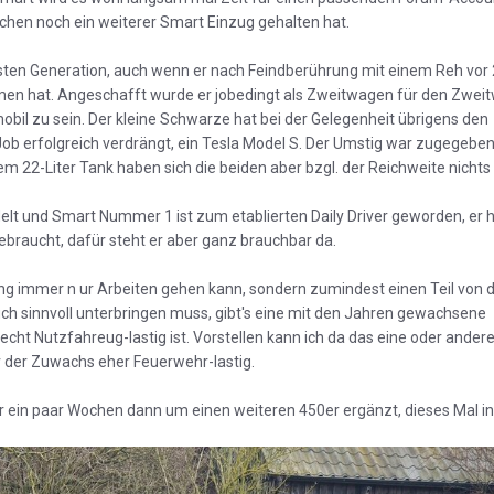
hen noch ein weiterer Smart Einzug gehalten hat.
ersten Generation, auch wenn er nach Feindberührung mit einem Reh vor
men hat. Angeschafft wurde er jobedingt als Zweitwagen für den Zweit
il zu sein. Der kleine Schwarze hat bei der Gelegenheit übrigens den
b erfolgreich verdrängt, ein Tesla Model S. Der Umstig war zugegeb
 22-Liter Tank haben sich die beiden aber bzgl. der Reichweite nicht
delt und Smart Nummer 1 ist zum etablierten Daily Driver geworden, er
braucht, dafür steht er aber ganz brauchbar da.
ng immer n ur Arbeiten gehen kann, sondern zumindest einen Teil von
auch sinnvoll unterbringen muss, gibt's eine mit den Jahren gewachsene
cht Nutzfahreug-lastig ist. Vorstellen kann ich da das eine oder andere
r der Zuwachs eher Feuerwehr-lastig.
 ein paar Wochen dann um einen weiteren 450er ergänzt, dieses Mal in 