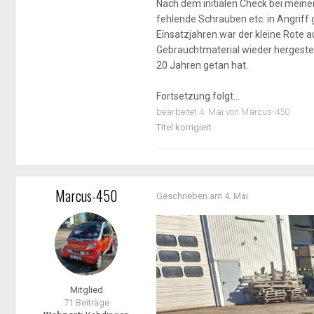
Nach dem initialen Check bei meiner
fehlende Schrauben etc. in Angri
Einsatzjahren war der kleine Rote
Gebrauchtmaterial wieder hergestel
20 Jahren getan hat.
Fortsetzung folgt...
bearbeitet
4. Mai
von Marcus-450
Titel korrigiert
Marcus-450
Geschrieben am
4. Mai
Mitglied
71 Beiträge