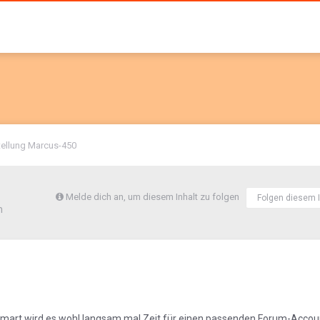
tellung Marcus-450
Melde dich an, um diesem Inhalt zu folgen
Folgen diesem I
m
Smart wird es wohl langsam mal Zeit für einen passenden Forum-Accoun