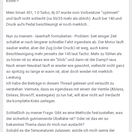
könnt?!
Mein Smart 451, 1.0 Turbo, Bj 07 wurde vom Vorbesitzer "optimiert"
und läuft nicht schlecht (ca 30/35 mehr als üblich). Auch bei 140 und
Druck aufs Pedal beschleunigt er noch merklich...
Nun zu meinem - laienhaft formulierten - Problem: Seit einiger Zeit
schaltet er nach längerer schneller Fahrt irgendwie ab. Der Motor läuft
sauber weiter, aber der Zug (oder Druck) ist weg, auch keine
Beschleunigung mehr jenseits der 145 laut Tacho. Mehr zu fühlen als
zu hören ist so etwas wie ein "blob" und dann ist der Dampf raus.
Nach einem Neustart läuft er wieder wie gewohnt, vielleicht nicht ganz
so spritzig so lange er warm ist, aber doch wieder mit merklich
Leistung.
Ich habe die Beiträge in diesem Thread gelesen und versucht zu
verstehen. Vermute, dass es irgendwas mit einem der Ventile (Ablass,
Einlass, Blowoff, wastegate) zu tun hat, will aber nicht auf Verdacht
die komplette Kiste zerlegen.
Schließlich zu meiner Frage: Gibt es eine Methode festzustellen, was
der sicherlich gutmeinende Übeltäter ist? Oder ist das ein so
bekanntes Thema dass ihr mich nun auslacht?
Sobald es die Temperaturen zulassen, würde ich mich gerne der