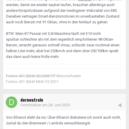
werden, damit sie wieder sauber laufen, brauchen allerdings auch
andere Einspritzdüsen aufgrund der niedrigeren Viskosität von E85.
Daneben vertragen Smart-Benzinmotoren im unverbastelten Zustand
auch noch Benzin mit 91 Oktan, ohne in den Notlauf zu gehen.
BTW: Mein B7 Passat mit 3,6l Maschine läuft mit E10 nicht
spürbar schlechter als mit dem eigentlich empfohlenen 98 Oktan-
Benzin, erreicht genauso schnell Vmax, schluckt zwar nochmal einen
halben Liter mehr, aber bei 250km/h und dann über 20l/100km spielt
das dann auch keine Rolle mehr.
Fortwo 451 52kW 02/2008
RIP Motorschaden
Fortwo 451 52kW MHD 01/2011
derneutrale
Geschrieben am
28. Juni 2025
Von Ethanol steht da nix. Über Ethanol diskutiere ich somit auch nicht,
zumal du den Brennwert / Lambda vernachlässigst.