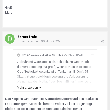
Gruß
Marc
derneutrale
Geschrieben am
30. Juni 2025
AM 27.6.2025 UM 22:00 SCHRIEB
DERNEUTRALE
:
Zielführend wäre auch nicht schlecht zu wissen, ob
die Verbesserung nur greift, wenn Benzin in besserer
Klopffestigkeit getankt wird. Tankt man E10 mit 95
Oktan, steuert die Klopfregelung die Verbesserung
bis nahezu den Notlauf aus. Hier hilft nur immer schön
die 102 Oktan zu fahren.
Mehr anzeigen
Das Klopfen wird durch die Wärme des Motors und den stärkeren
Ladedruck gem. Kennfeld, besonders bei Volllast, begünstigt.
Bleibt also bei meiner ersten Aussage: falsches Benzin.