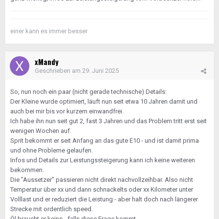
einer kann es immer besser
xMandy
Geschrieben am
29. Juni 2025
So, nun noch ein paar (nicht gerade technische) Details:
Der Kleine wurde optimiert, läuft nun seit etwa 10 Jahren damit und
auch bei mir bis vor kurzem einwandfrei.
Ich habe ihn nun seit gut 2, fast 3 Jahren und das Problem tritt erst seit
wenigen Wochen auf.
Sprit bekommt er seit Anfang an das gute E10 - und ist damit prima
und ohne Probleme gelaufen.
Infos und Details zur Leistungssteigerung kann ich keine weiteren
bekommen.
Die "Aussetzer" passieren nicht direkt nachvollzeihbar. Also nicht
Temperatur über xx und dann schnackelts oder xx Kilometer unter
Volllast und er reduziert die Leistung - aber halt doch nach längerer
Strecke mit ordentlich speed.
Öl braucht er keins - falls diese Frage kommt