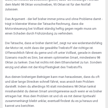
dem Markt 98 Oktan vorschreiben, 95 Oktan ist für den Notfall
zulassen.
Das Argument - der lief bisher immer prima und ohne Probleme damit -
trägt in kleinster Weise der Tatsache Rechnung, dass die
Motorsteuerung bei Volllast ständig heftig gegen regeln muss um
einen Schaden durch Frühzündung zu verhindern.
Die Tatsache, dass er bisher damit lief, zeigt nur wie widerstandsfähig
der Motor ist, nicht dass der gewählte Treibstoff der richtige ist.
Offensichtlich fährst du gerne und oft unter Volllast, gerade in diesem
Szenario macht es Sinn, bei einem optimierten Smart, mindestens 98
Oktan zu tanken. Das hat nichts mit dem Ethanolanteil zu tun. Sondern
einzig und allein mit der Klopffestigkeit des Treibstoffs.
Aus deinen bisherigen Beiträgen kann man herauslesen, dass du oft
und über lange Strecken schnell fährst, was ansich kein Problem
darstellt. Indem du allerdings 95 statt mindestens 98 Oktan tankst
misshandelst du deinen Smart unnötigerweise auch wenn er es bisher
ertragen hat. Was dein Problem ist und ob es mit deiner Spritwahl
zusammenhängt bleibt unklar, eventuell findest du es ja heraus und
kannst uns berichten.