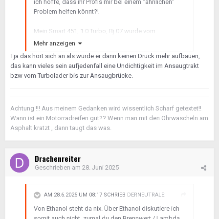
ich hoffe, dass ihr Profis mir bei einem "ähnlichen"
Problem helfen könnt?!
Mein Smart 451, 1.0 Turbo, Bj 07 wurde vom
Vorbesitzer "optimiert" und läuft nicht schlecht (ca
Mehr anzeigen
30/35 mehr als üblich). Auch bei 140 und Druck aufs
Tja das hört sich an als würde er dann keinen Druck mehr aufbauen,
Pedal beschleunigt er noch merklich...
das kann vieles sein aufjedenfall eine Undichtigkeit im Ansaugtrakt
bzw vom Turbolader bis zur Ansaugbrücke.
Nun zu meinem - laienhaft formulierten - Problem: Seit
einiger Zeit schaltet er nach längerer schneller Fahrt
irgendwie ab. Der Motor läuft sauber weiter, aber der
Achtung !!! Aus meinem Gedanken wird wissentlich Scharf getextet!!
Zug (oder Druck) ist weg, auch keine Beschleunigung
Wann ist ein Motorradreifen gut?? Wenn man mit den Ohrwascheln am
mehr jenseits der 145 laut Tacho. Mehr zu fühlen als
Asphalt kratzt , dann taugt das was.
zu hören ist so etwas wie ein "blob" und dann ist der
Dampf raus. Nach einem Neustart läuft er wieder wie
gewohnt, vielleicht nicht ganz so spritzig so lange er
Drachenreiter
warm ist, aber doch wieder mit merklich Leistung.
Geschrieben am
28. Juni 2025
Ich habe die Beiträge in diesem Thread gelesen und
versucht zu verstehen. Vermute, dass es irgendwas
mit einem der Ventile (Ablass, Einlass, Blowoff,
AM 28.6.2025 UM 08:17 SCHRIEB
DERNEUTRALE
:
wastegate) zu tun hat, will aber nicht auf Verdacht die
komplette Kiste zerlegen.
Von Ethanol steht da nix. Über Ethanol diskutiere ich
somit auch nicht, zumal du den Brennwert / Lambda