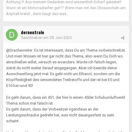
Achtung !!! Aus meinem Gedanken wird wissentlich Scharf getextet!!
Wann ist ein Motorradreifen gut?? Wenn man mit den Ohrwascheln am
Asphalt kratzt , dann taugt das was.
derneutrale
Geschrieben am
28. Juni 2025
@Drachenreiter: Es ist interessant, dass Du am Thema vorbeischreibst.
Und mein Wissen ist hier gar nicht das Thema, also wenn Du Dich wo
einschießen willst, versuch es woanders. Würde ich falsch liegen,
wärst du nicht weiter darauf eingegangen. Aber ich beende deine
Ausschweifung jetzt mal. Es geht nicht um Ethanol, sondern um die
Klopffestigkeit des verwendeten Treibstoffs und der ist bei E5 und
E10 bei rund 95!
Es geht darum, dass ein 451, der hier in einem 450er Schubumluftventil
Thema schon mal falsch ist.
Es geht darum, dass der Vorbesitzer irgendwas an der
Leistungsschraube gedreht hat, was nicht dauergasfest zu sein
scheint.