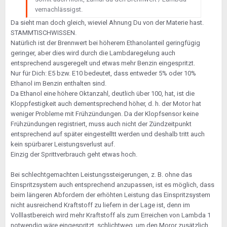
Schließlich zu meiner Frage: Gibt es eine
vernachlässigst.
Methode festzustellen, was der sicherlich
Da sieht man doch gleich, wieviel Ahnung Du von der Materie hast.
gutmeinende Übeltäter ist? Oder ist das ein so
STAMMTISCHWISSEN.
bekanntes Thema dass ihr mich nun auslacht?
Natürlich ist der Brennwert bei höherem Ethanolanteil geringfügig
Sobald es die Temperaturen zulassen, würde ich mich
geringer, aber dies wird durch die Lambdaregelung auch
gerne der Sache widmen und freue mich bis dahin auf
entsprechend ausgeregelt und etwas mehr Benzin eingespritzt.
zielführende Hinweise.
Nur für Dich: E5 bzw. E10 bedeutet, dass entweder 5% oder 10%
Ethanol im Benzin enthalten sind.
Mit Dank und Gruß aus München
Da Ethanol eine höhere Oktanzahl, deutlich über 100, hat, ist die
Kloppfestigkeit auch dementsprechend höher, d. h. der Motor hat
weniger Probleme mit Frühzündungen. Da der Klopfsensor keine
Frühzündungen registriert, muss auch nicht der Zündzeitpunkt
entsprechend auf später eingestelltt werden und deshalb tritt auch
kein spürbarer Leistungsverlust auf.
Einzig der Sprittverbrauch geht etwas hoch.
Bei schlechtgemachten Leistungssteigerungen, z. B. ohne das
Einspritzsystem auch entsprechend anzupassen, ist es möglich, dass
beim längeren Abfordern der erhöhten Leistung das Einspritzsystem
nicht ausreichend Kraftstoff zu liefern in der Lage ist, denn im
Volllastbereich wird mehr Kraftstoff als zum Erreichen von Lambda 1
notwendig wäre eingespritzt, schlichtweg, um den Moror zusätzlich