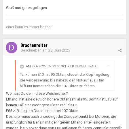
Gruß und gutes gelingen
einer kann es immer besser
Drachenreiter
Geschrieben am
28. Juni 2025
AM 27.6.2025 UM 22:00 SCHRIEB
DERNEUTRALE
:
Tankt man E10 mit 95 Oktan, steuert die Klopfregelung
die Verbesserung bis nahezu den Notlauf aus. Hier
hilft nur immer schön die 102 Oktan zu fahren.
Wo hast Du denn diese Weisheit her?
Ethanol hat eine deutlich höhere Oktanzahl als 95. Somit hat E10 auf
keinen Fall eine niedrigere Oktanzahl als E5.
E85 z. B. liegt im Durchschnitt bei 107 Oktan.
Deshalb muss auch unbedingt der Zündzeitpunkt bei Motoren, die
ursprünglich für Benzin mit geringerem Ethanolanteil eingestellt
wurden, bei Verwendung von E85 auf einen
früheren
Zeitpunkt gestellt