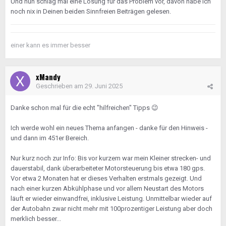
Und nun schlag mal eine Lösung für das Problem vor, davon habe ich
noch nix in Deinen beiden Sinnfreien Beiträgen gelesen.
einer kann es immer besser
xMandy
Geschrieben am
29. Juni 2025
Danke schon mal für die echt "hilfreichen" Tipps
😉
Ich werde wohl ein neues Thema anfangen - danke für den Hinweis -
und dann im 451er Bereich.
Nur kurz noch zur Info: Bis vor kurzem war mein Kleiner strecken- und
dauerstabil, dank überarbeiteter Motorsteuerung bis etwa 180 gps.
Vor etwa 2 Monaten hat er dieses Verhalten erstmals gezeigt. Und
nach einer kurzen Abkühlphase und vor allem Neustart des Motors
läuft er wieder einwandfrei, inklusive Leistung. Unmittelbar wieder auf
der Autobahn zwar nicht mehr mit 100prozentiger Leistung aber doch
merklich besser...