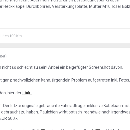
al nicht schlecht. Aber man müßte einen Befestigungspunkt oben
er Heckklappe. Durchbohren, Verstärkungsplatte, Mutter M10, loser Bol
 Liter/100 Km.
itet)
nicht so schlecht zu sein! Anbei ein beigefügter Screenshot davon.
icht ganz nachvollziehen kann. (Irgendein Problem aufgetreten inkl. Fotos
en, hier der
Link!
. Der letzte originale gebrauchte Fahrradträger inklusive Kabelbaum ist 
 gebraucht zu haben. Paulchien wirkt optisch irgendwie nach irgendwas 
EUR 500,-.