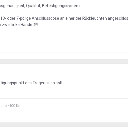
ssgenauigkeit, Qualität, Befestigungssystem.
 13- oder 7-polige Anschlussdose an einer der Rückleuchten angeschlo
e zwei linke Hände.
🤣
estigungspunkt des Trägers sein soll.
 Liter/100 Km.