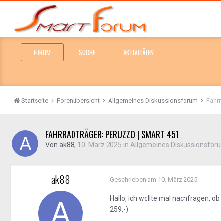
FORUM
SUCHE
AKTIVITÄTEN
Startseite
Forenübersicht
Allgemeines Diskussionsforum
Fahr
FAHRRADTRÄGER: PERUZZO | SMART 451
Von
ak88
,
10. März 2025
in
Allgemeines Diskussionsfor
ak88
Geschrieben am
10. März 2025
Hallo, ich wollte mal nachfragen, o
259,-)