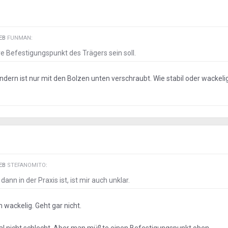
IEB
FUNMAN
:
bere Befestigungspunkt des Trägers sein soll.
ondern ist nur mit den Bolzen unten verschraubt. Wie stabil oder wackel
IEB
STEFANOMITO
:
dann in der Praxis ist, ist mir auch unklar.
em wackelig. Geht gar nicht.