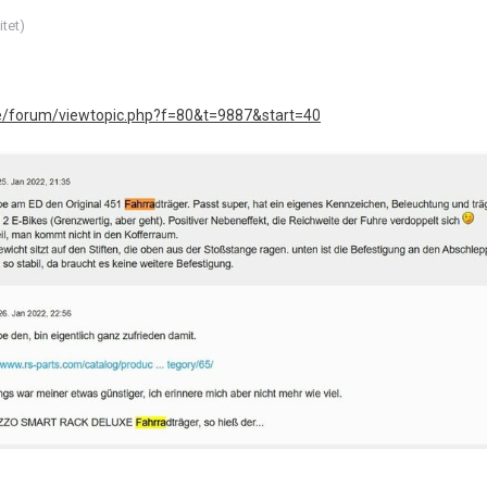
itet)
de/forum/viewtopic.php?f=80&t=9887&start=40