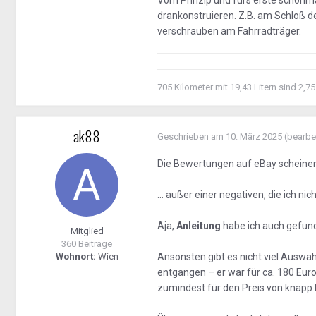
Vom Prinzip und fürs erste schonm
drankonstruieren. Z.B. am Schloß d
verschrauben am Fahrradträger.
705 Kilometer mit 19,43 Litern sind 2,75
ak88
Geschrieben am
10. März 2025
(bearbe
Die Bewertungen auf eBay scheinen 
... außer einer negativen, die ich n
Aja,
Anleitung
habe ich auch gefund
Mitglied
360 Beiträge
Wohnort:
Wien
Ansonsten gibt es nicht viel Auswahl
entgangen – er war für ca. 180 Euro
zumindest für den Preis von knapp 