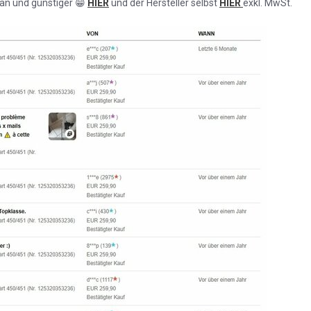
 an und günstiger
HIER
und der Hersteller selbst
HIER
exkl. MwSt.
😁