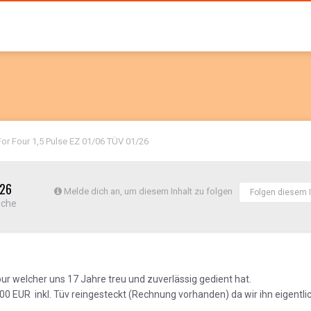
For Four 1,5 Pulse EZ 01/06 TÜV 01/26
/26
Melde dich an, um diesem Inhalt zu folgen
Folgen diesem I
sche
ur welcher uns 17 Jahre treu und zuverlässig gedient hat.
0 EUR inkl. Tüv reingesteckt (Rechnung vorhanden) da wir ihn eigentli