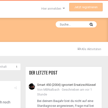
Jetzt registrieren
Hier anmelden
Alle Aktivitäten
nhalt
1
DER LETZTE POST
Smart 450 (2004) ignoriert Ersatzschlüssel
Von
MBNalbach
·
Geschrieben am
vor 1
Stunde
Bei deinem Baujahr bist du nicht auf eine
ch noch
Stardiagnose angewiesen, Frage mal bei