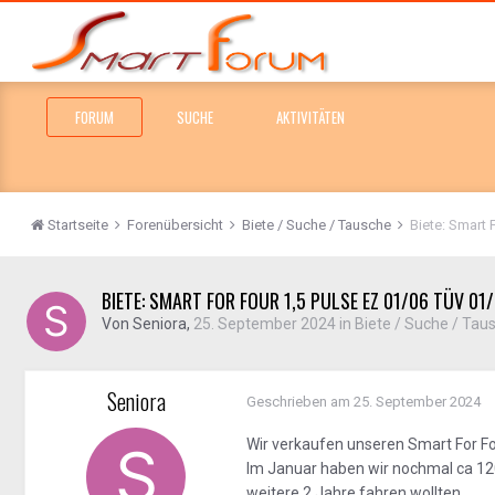
FORUM
SUCHE
AKTIVITÄTEN
Startseite
Forenübersicht
Biete / Suche / Tausche
Biete: Smart 
BIETE: SMART FOR FOUR 1,5 PULSE EZ 01/06 TÜV 01
Von
Seniora
,
25. September 2024
in
Biete / Suche / Tau
Seniora
Geschrieben am
25. September 2024
Wir verkaufen unseren Smart For Fo
Im Januar haben wir nochmal ca 120
weitere 2 Jahre fahren wollten.