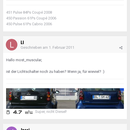
451 Pulse 84Ps Coupé 2008
450 Passion 61Ps Coupé 2006
450 Pulse 61Ps Cabrio 2006
LI
Geschrieben am
1. Februar 2011
Hallo most_muscular,
ist der Lichtschalter noch zu haben? Wenn ja, für wieviel? :)
Super, nicht Diesel!
Jessi