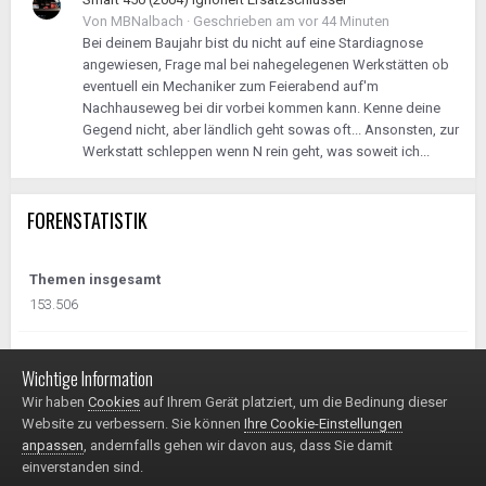
Von
MBNalbach
·
Geschrieben am
vor 44 Minuten
Bei deinem Baujahr bist du nicht auf eine Stardiagnose
angewiesen, Frage mal bei nahegelegenen Werkstätten ob
eventuell ein Mechaniker zum Feierabend auf'm
Nachhauseweg bei dir vorbei kommen kann. Kenne deine
Gegend nicht, aber ländlich geht sowas oft... Ansonsten, zur
Werkstatt schleppen wenn N rein geht, was soweit ich...
FORENSTATISTIK
Themen insgesamt
153.506
Beiträge insgesamt
Wichtige Information
1.620.461
Wir haben
Cookies
auf Ihrem Gerät platziert, um die Bedinung dieser
Website zu verbessern. Sie können
Ihre Cookie-Einstellungen
anpassen
, andernfalls gehen wir davon aus, dass Sie damit
einverstanden sind.