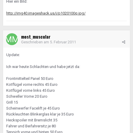
Hier ein Bild:
http://img40.imageshack.us/i/p1020100q.jpg/
most_muscular
Geschrieben am
5. Februar 2011
Update:
Ich war heute Schlachten und habe jetzt da:
Frontmittelteil Panel 50 Euro
Kotflügel vorne rechts 45 Euro
Kotflügel vorne links 45 Euro
Schweller Vorne 20 Euro
Grill 15
Scheinwerfer Facelift je 45 Euro
Rückleuchten Blinkerglas klar je 35 Euro
Heckspoiler mit Bremslicht 35
Fahrer und Beifahrersitz je 80
Teppich vorne und hinten 50 Euro