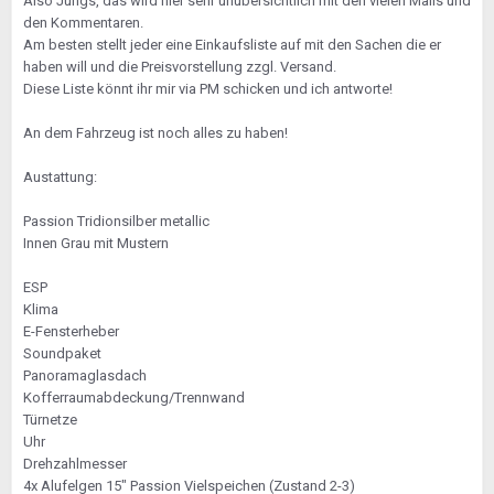
Also Jungs, das wird hier sehr unübersichtlich mit den vielen Mails und
den Kommentaren.
Am besten stellt jeder eine Einkaufsliste auf mit den Sachen die er
haben will und die Preisvorstellung zzgl. Versand.
Diese Liste könnt ihr mir via PM schicken und ich antworte!
An dem Fahrzeug ist noch alles zu haben!
Austattung:
Passion Tridionsilber metallic
Innen Grau mit Mustern
ESP
Klima
E-Fensterheber
Soundpaket
Panoramaglasdach
Kofferraumabdeckung/Trennwand
Türnetze
Uhr
Drehzahlmesser
4x Alufelgen 15" Passion Vielspeichen (Zustand 2-3)