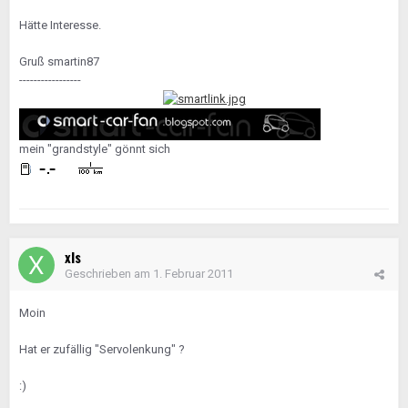
Hätte Interesse.
Gruß smartin87
-----------------
mein "grandstyle" gönnt sich
xls
Geschrieben am
1. Februar 2011
Moin
Hat er zufällig "Servolenkung" ?
:)