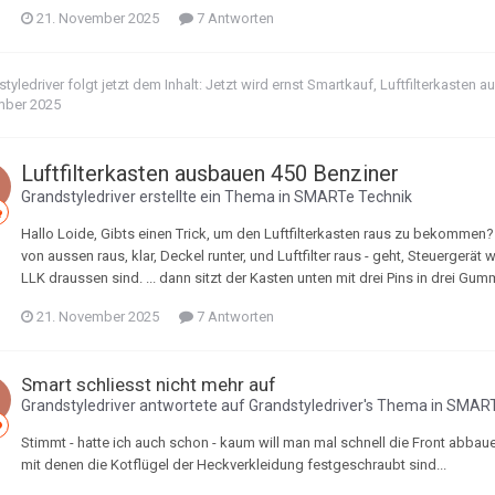
21. November 2025
7 Antworten
tyledriver
folgt jetzt dem Inhalt:
Jetzt wird ernst Smartkauf
,
Luftfilterkasten 
ber 2025
Luftfilterkasten ausbauen 450 Benziner
Grandstyledriver
erstellte ein Thema in
SMARTe Technik
Hallo Loide, Gibts einen Trick, um den Luftfilterkasten raus zu bekomme
von aussen raus, klar, Deckel runter, und Luftfilter raus - geht, Steuergerä
LLK draussen sind. ... dann sitzt der Kasten unten mit drei Pins in drei Gummi
21. November 2025
7 Antworten
Smart schliesst nicht mehr auf
Grandstyledriver
antwortete auf
Grandstyledriver
's Thema in
SMART
Stimmt - hatte ich auch schon - kaum will man mal schnell die Front abbauen
mit denen die Kotflügel der Heckverkleidung festgeschraubt sind...