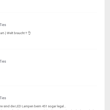
Ties
t-) Welt braucht !! 👌
Ties
Ties
iere sind die LED Lampen beim 451 sogar legal...