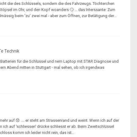
r nicht die des Schlüssels, sondern die des Fahrzeugs. Töchterchen
 Stöpsel im Ohr, und den Kopf woanders 🙄 ... das Interssante: Zum
lmässig beim 'zu' zwei mal - aber zum Öffnen, zur Betätigung der...
e Technik
 Batterien für die Schlüssel und nem Laptop mit STAR Diagnose und
ern Abend mitten in Stuttgart - mal sehen, ob ich irgendwas
ehr auf 😞 .... er steht am Strassenrand und weint. Wenn ich auf der
 ich auf 'schliessen' drücke schliesst er ab. Beim Zweitschlüssel
oss komm ich leider nicht rein, das ist...