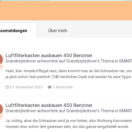
tusmeldungen
Über mich
Luftfilterkasten ausbauen 450 Benziner
Grandstyledriver
antwortete auf
Grandstyledriver
's Thema in
SMART
Yeah, klar- Innenkotflügel raus, dann kommt man an die Schrauben ran, und 
ja jetzt schon fast peinlich 🙄🤪 Herzlichen Dank mal wieder für eure Tipps 
21. November 2025
7 Antworten
Luftfilterkasten ausbauen 450 Benziner
Grandstyledriver
antwortete auf
Grandstyledriver
's Thema in
SMART
Ja, richtig, aber die Schrauben sind ja von hinten, also Richtung Karosser
müssen also schon drin gewesen sein, als das ganze eingefädelt wurde.