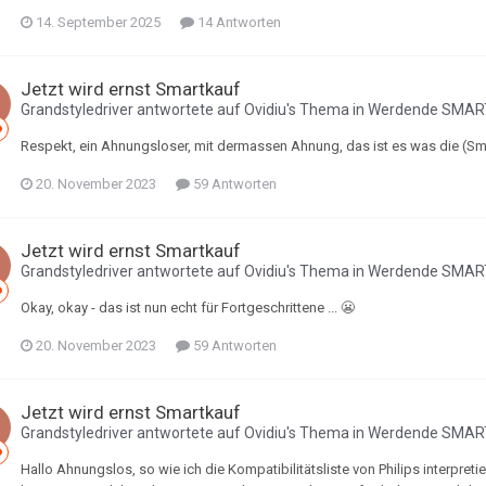
14. September 2025
14 Antworten
Jetzt wird ernst Smartkauf
Grandstyledriver
antwortete auf
Ovidiu
's Thema in
Werdende SMAR
Respekt, ein Ahnungsloser, mit dermassen Ahnung, das ist es was die (Smar
20. November 2023
59 Antworten
Jetzt wird ernst Smartkauf
Grandstyledriver
antwortete auf
Ovidiu
's Thema in
Werdende SMAR
Okay, okay - das ist nun echt für Fortgeschrittene ... 😬
20. November 2023
59 Antworten
Jetzt wird ernst Smartkauf
Grandstyledriver
antwortete auf
Ovidiu
's Thema in
Werdende SMAR
Hallo Ahnungslos, so wie ich die Kompatibilitätsliste von Philips interpret