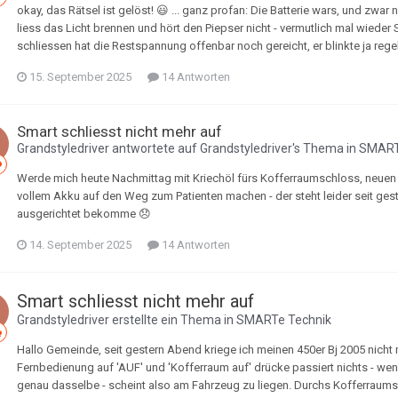
okay, das Rätsel ist gelöst! 😃 ... ganz profan: Die Batterie wars, und zwa
liess das Licht brennen und hört den Piepser nicht - vermutlich mal wieder
schliessen hat die Restspannung offenbar noch gereicht, er blinkte ja rege
15. September 2025
14 Antworten
Smart schliesst nicht mehr auf
Grandstyledriver
antwortete auf
Grandstyledriver
's Thema in
SMART
Werde mich heute Nachmittag mit Kriechöl fürs Kofferraumschloss, neuen
vollem Akku auf den Weg zum Patienten machen - der steht leider seit gest
ausgerichtet bekomme 😞
14. September 2025
14 Antworten
Smart schliesst nicht mehr auf
Grandstyledriver
erstellte ein Thema in
SMARTe Technik
Hallo Gemeinde, seit gestern Abend kriege ich meinen 450er Bj 2005 nicht m
Fernbedienung auf 'AUF' und 'Kofferraum auf' drücke passiert nichts - wenn
genau dasselbe - scheint also am Fahrzeug zu liegen. Durchs Kofferraumschl