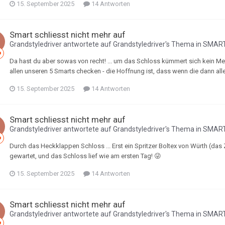
15. September 2025
14 Antworten
Smart schliesst nicht mehr auf
Grandstyledriver
antwortete auf
Grandstyledriver
's Thema in
SMART
Da hast du aber sowas von recht! ... um das Schloss kümmert sich kein Men
allen unseren 5 Smarts checken - die Hoffnung ist, dass wenn die dann all
15. September 2025
14 Antworten
Smart schliesst nicht mehr auf
Grandstyledriver
antwortete auf
Grandstyledriver
's Thema in
SMART
Durch das Heckklappen Schloss ... Erst ein Spritzer Boltex von Würth (das 
gewartet, und das Schloss lief wie am ersten Tag! 😜
15. September 2025
14 Antworten
Smart schliesst nicht mehr auf
Grandstyledriver
antwortete auf
Grandstyledriver
's Thema in
SMART