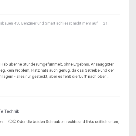
ausbauen 450 Benziner
und
Smart schliesst nicht mehr auf
21.
n? Hab über ne Stunde rumgefummelt, ohne Ergebnis. Ansauggitter
t weg, kein Problem, Platz hats auch genug, da das Getriebe und der
lagern - alles nur gesteckt, aber es fehlt die 'Luft' nach oben...
e Technik
 .... 🙄😆 Oder die beiden Schrauben, rechts und links seitlich unten,