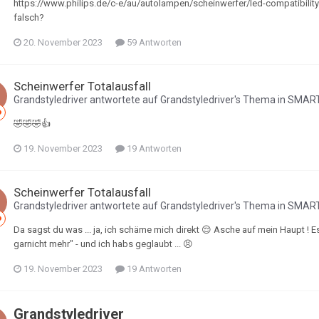
https://www.philips.de/c-e/au/autolampen/scheinwerfer/led-compatibility-li
falsch?
20. November 2023
59 Antworten
Scheinwerfer Totalausfall
Grandstyledriver
antwortete auf
Grandstyledriver
's Thema in
SMART
🤣🤣🤣👍
19. November 2023
19 Antworten
Scheinwerfer Totalausfall
Grandstyledriver
antwortete auf
Grandstyledriver
's Thema in
SMART
Da sagst du was ... ja, ich schäme mich direkt 😌 Asche auf mein Haupt ! Es
garnicht mehr" - und ich habs geglaubt ... 😣
19. November 2023
19 Antworten
Grandstyledriver