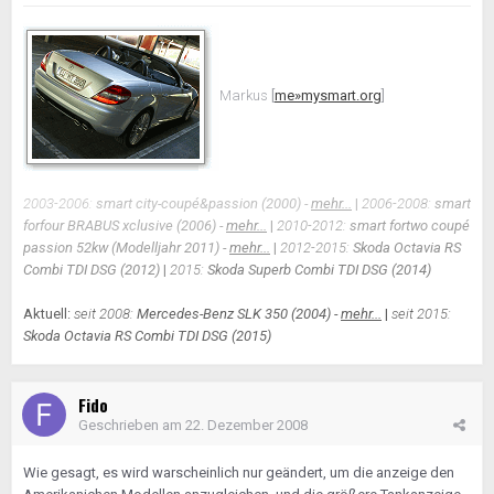
Markus
[
me»mysmart.org
]
2003-2006:
smart city-coupé&passion (2000) -
mehr...
|
2006-2008:
smart
forfour BRABUS xclusive (2006) -
mehr...
|
2010-2012:
smart fortwo coupé
passion 52kw (Modelljahr 2011) -
mehr...
|
2012-2015:
Skoda Octavia RS
Combi TDI DSG (2012)
|
2015:
Skoda Superb Combi TDI DSG (2014)
Aktuell:
seit 2008:
Mercedes-Benz SLK 350 (2004) -
mehr...
|
seit 2015:
Skoda Octavia RS Combi TDI DSG (2015)
Fido
Geschrieben am
22. Dezember 2008
Wie gesagt, es wird warscheinlich nur geändert, um die anzeige den