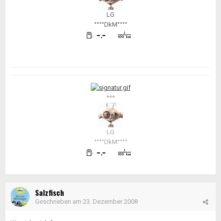
LG
°°°°DkM°°°°
***
LG
°°°°DkM°°°°
Salzfisch
Geschrieben am
23. Dezember 2008