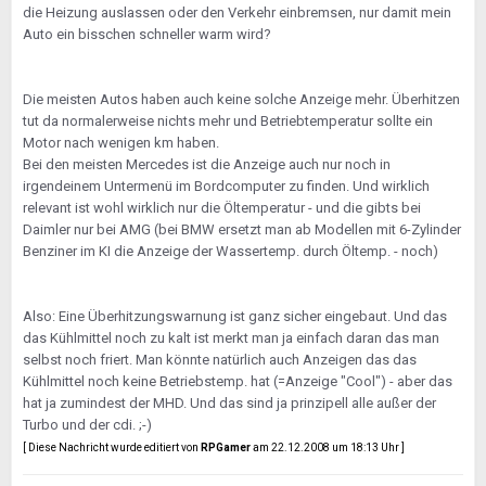
die Heizung auslassen oder den Verkehr einbremsen, nur damit mein
Auto ein bisschen schneller warm wird?
Die meisten Autos haben auch keine solche Anzeige mehr. Überhitzen
tut da normalerweise nichts mehr und Betriebtemperatur sollte ein
Motor nach wenigen km haben.
Bei den meisten Mercedes ist die Anzeige auch nur noch in
irgendeinem Untermenü im Bordcomputer zu finden. Und wirklich
relevant ist wohl wirklich nur die Öltemperatur - und die gibts bei
Daimler nur bei AMG (bei BMW ersetzt man ab Modellen mit 6-Zylinder
Benziner im KI die Anzeige der Wassertemp. durch Öltemp. - noch)
Also: Eine Überhitzungswarnung ist ganz sicher eingebaut. Und das
das Kühlmittel noch zu kalt ist merkt man ja einfach daran das man
selbst noch friert. Man könnte natürlich auch Anzeigen das das
Kühlmittel noch keine Betriebstemp. hat (=Anzeige "Cool") - aber das
hat ja zumindest der MHD. Und das sind ja prinzipell alle außer der
Turbo und der cdi. ;-)
[ Diese Nachricht wurde editiert von
RPGamer
am 22.12.2008 um 18:13 Uhr ]