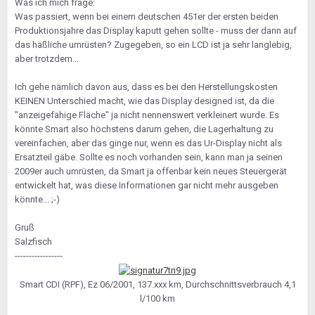
Was ich mich frage:
Was passiert, wenn bei einem deutschen 451er der ersten beiden
Produktionsjahre das Display kaputt gehen sollte - muss der dann auf
das häßliche umrüsten? Zugegeben, so ein LCD ist ja sehr langlebig,
aber trotzdem...
Ich gehe nämlich davon aus, dass es bei den Herstellungskosten
KEINEN Unterschied macht, wie das Display designed ist, da die
"anzeigefähige Fläche" ja nicht nennenswert verkleinert wurde. Es
könnte Smart also höchstens darum gehen, die Lagerhaltung zu
vereinfachen, aber das ginge nur, wenn es das Ur-Display nicht als
Ersatzteil gäbe. Sollte es noch vorhanden sein, kann man ja seinen
2009er auch umrüsten, da Smart ja offenbar kein neues Steuergerät
entwickelt hat, was diese Informationen gar nicht mehr ausgeben
könnte... ;-)
Gruß
Salzfisch
-----------------
Smart CDI (RPF), Ez 06/2001, 137.xxx km, Durchschnittsverbrauch 4,1
l/100 km