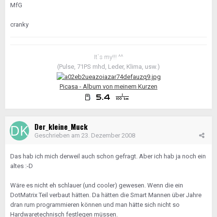
MfG
cranky
It`s my!!! ^^
(Pulse, 71PS mhd, Leder, Klima, usw.)
Picasa - Album von meinem Kurzen
Der_kleine_Muck
Geschrieben am
23. Dezember 2008
Das hab ich mich derweil auch schon gefragt. Aber ich hab ja noch ein
altes :-D
Wäre es nicht eh schlauer (und cooler) gewesen. Wenn die ein
DotMatrix Teil verbaut hätten. Da hätten die Smart Mannen über Jahre
dran rum programmieren können und man hätte sich nicht so
Hardwaretechnisch festlegen müssen.