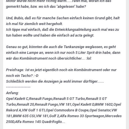
Motor wurde nicht mehr richtig warm.....ratet mal, woran ich das
gemerkt habe, bzw. wo ich das "abgelesen" habe?
Und, Bubis, daß es für manche Sachen einfach keinen Grund gibt, halt
ich mal für ziemlich weit hergeholt.
Ich tippe mal einfach, daß die Entwicklungsabteilung auch mal was zu
tun haben wollte und haben die einfach ad acta gelegt.
Genau so gut, könnten die auch die Tankanzeige weglassen, es geht
einfach eine Lampe an, wenn ich nur noch 5 Liter Sprit drin habe, dann
wär das Kombiinstrument noch übersichtlicher... :lol:
Preisfrage: Ist es jetzt eigentlich noch ein Kombiinstrument oder nur
noch ein Tacho? :-D
Schließlich werden die Anzeigen ja wohl immer dürftiger......
-----------------
Anfang:
Opel Kadett C,Renault Fuego,Renault 5 GT Turbo,Renault 5 GT
Turbo,Renault 20,Renault Fuego,VW 181,Opel Kadett D,BMW 1602,Opel
Rekord A,VW Golf 1 GTI,Opel Commodore B Coupe,Opel Senator,VW
181,BMW 635 CSI,VW 181,Golf 2,Alfa Romeo 33 Sportwagon,Mercedes
250D,Alfa Romeo 145 Quadrifoglio...