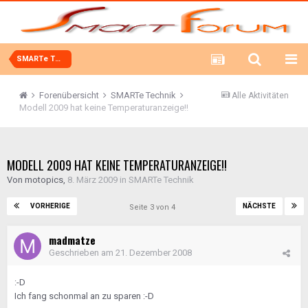
SMARTe Technik
Forenübersicht
SMARTe Technik
Alle Aktivitäten
Modell 2009 hat keine Temperaturanzeige!!
MODELL 2009 HAT KEINE TEMPERATURANZEIGE!!
Von
motopics
,
8. März 2009
in
SMARTe Technik
VORHERIGE
NÄCHSTE
Seite 3 von 4
madmatze
Geschrieben am
21. Dezember 2008
:-D
Ich fang schonmal an zu sparen :-D