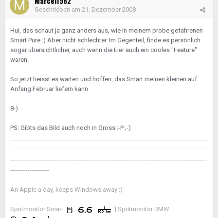
Marcel1982
Geschrieben am
21. Dezember 2008
Hui, das schaut ja ganz anders aus, wie in meinem probe gefahrenen
Smart Pure :) Aber nicht schlechter. Im Gegenteil, finde es persönlich
sogar übersichtlicher, auch wenn die Eier auch ein cooles "Feature"
waren.
So jetzt heisst es warten und hoffen, das Smart meinen kleinen auf
Anfang Februar liefern kann
8-)
PS: Gibts das Bild auch noch in Gross :-P ;-)
-----------------------------------------------------------------------------------------------------
--------------------
An Apple a day, keeps Windows away :)
Spritmonitor Smart:
| Spritmonitor BMW: