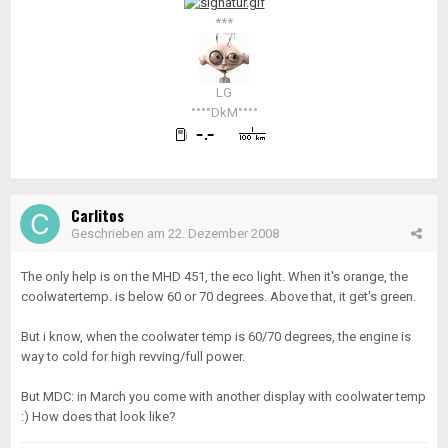
***
LG
°°°°DkM°°°°
Carlitos
Geschrieben am
22. Dezember 2008
The only help is on the MHD 451, the eco light. When it's orange, the
coolwatertemp. is below 60 or 70 degrees. Above that, it get's green.
But i know, when the coolwater temp is 60/70 degrees, the engine is
way to cold for high revving/full power.
But MDC: in March you come with another display with coolwater temp
:) How does that look like?