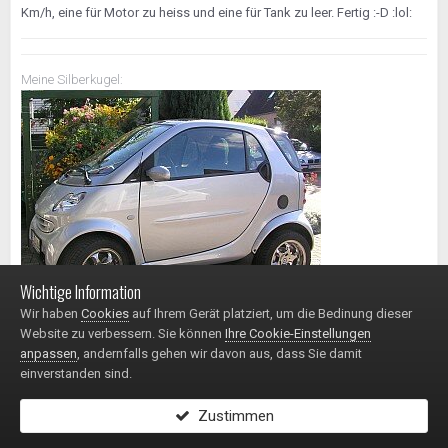
Km/h, eine für Motor zu heiss und eine für Tank zu leer. Fertig :-D :lol:
Meine Silberkugel:
Wichtige Information
Wir haben
Cookies
auf Ihrem Gerät platziert, um die Bedinung dieser
Smart fortwo Passion - 03/2003 - 61PS - 700ccm
Website zu verbessern. Sie können
Ihre Cookie-Einstellungen
anpassen
, andernfalls gehen wir davon aus, dass Sie damit
einverstanden sind.
Zustimmen
SV650S