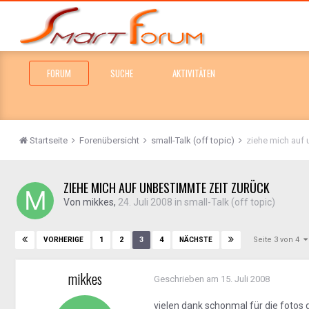
FORUM
SUCHE
AKTIVITÄTEN
Startseite
Forenübersicht
small-Talk (off topic)
ziehe mich auf 
ZIEHE MICH AUF UNBESTIMMTE ZEIT ZURÜCK
Von
mikkes
,
24. Juli 2008
in
small-Talk (off topic)
Seite 3 von 4
1
2
3
4
VORHERIGE
NÄCHSTE
mikkes
Geschrieben am
15. Juli 2008
vielen dank schonmal für die fotos di