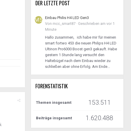
DER LETZTE POST
Einbau Philis H4 LED Gen3
Von
mcc_smart87
·
Geschrieben am
vor 1
Minute
Hallo zusammen, ich habe mir für meinen
smart fortwo 453 die neuen Philips H4 LED
Ultinon Pro6000 Boost gen3 gekauft. Habe
gestern 1 Stunde lang versucht den
Haltebügel nach dem Einbau wieder zu
schließen aber ohne Erfolg. Am Ende...
FORENSTATISTIK
153.511
Themen insgesamt
1.620.488
Beiträge insgesamt
i.