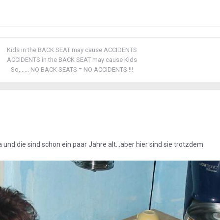
Kids in the BACK SEAT may cause ACCIDENTS
ACCIDENTS in the BACK SEAT may cause Kids
So,...... NO BACK SEATS = NO ACCIDENTS !!!
 und die sind schon ein paar Jahre alt...aber hier sind sie trotzdem.