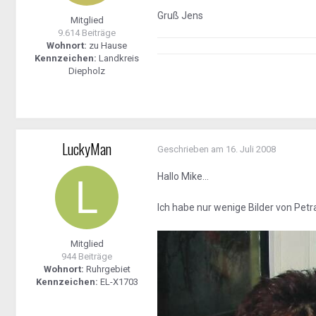
Gruß Jens
Mitglied
9.614 Beiträge
Wohnort:
zu Hause
Kennzeichen:
Landkreis
Diepholz
LuckyMan
Geschrieben am
16. Juli 2008
Hallo Mike...
Ich habe nur wenige Bilder von Petra
Mitglied
944 Beiträge
Wohnort:
Ruhrgebiet
Kennzeichen:
EL-X1703