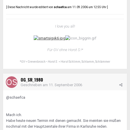
[ Diese Nachricht wurde editiert von
schaefca
am 11.09.2006 um 12:55 Uhr ]
I love you all!
Für GV ohne Horst S.!*
*
GV
= Grevenbroich •
Horst S.
= Horst Schlimm, Schlamm, Schlämmer
OG_SR_1980
Geschrieben am
11. September 2006
@schaefca
Mach ich.
Habe heute neuen Termin mit denen gemacht. Sie meinten sie müßen
nochmal mit der Hauptzenrtale ihrer Firma in Karlsruhe reden.