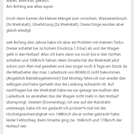
waren, alles klar, gekauft.
Am Anfang war alles super.
Doch dann kamen die kleinen Mängel zum vorschein. Wassereinbruch
(3x Werkstatt), Überhitzung (2x Werkstatt). Diese Dinge wurden aber
gleich erledigt.
seit Anfang des Jahres habe ich aber ein Problem mit meinem Turbo.
Dieser schaltet bei zu hohem Druck(ca.1,5 bar) ab und der Wagen
geht in den Notlauf. Also ich kann dann nur noch bis in den fünften
schalten und 100km/h fahren. Mein Smartie hat die Werkstatt jetzt
schon zum 9ten mal gesehen und das sogar noch 4 Tage am Stück da
die Mitarbeiter den max. Ladedruck von BRABUS nicht bekommen.
(Angeblich Betriebsgeheimnis!) Seit Montag fahre ich nun wieder den
selbigen und habe gemerkt das die Leistung schwächr ist. Auf
nachfragen bei der Werkstatt habe sie nur gesagt sie mußten den
Ladedruck so einstellen das der Wagen nicht mehr in den Notlauf
überspringt. Gestern (Donnerstag), ich war auf der Autobahn
unterwegs, habe ich mir gedacht ich probier*s mal mit der
Höchstgeschwindigkeit von 198Km/h die er vorher gebracht hatte.
leider Fehlschlag. Beim Smartie ging zw. 160km/h und 170km/h der
Notlauf rein.