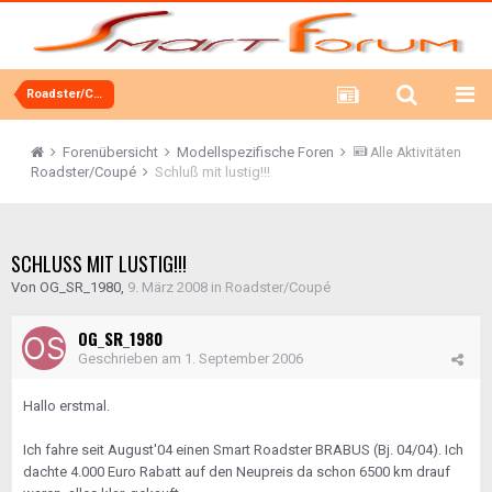
Roadster/Coupé
Forenübersicht
Modellspezifische Foren
Alle Aktivitäten
Roadster/Coupé
Schluß mit lustig!!!
SCHLUSS MIT LUSTIG!!!
Von
OG_SR_1980
,
9. März 2008
in
Roadster/Coupé
OG_SR_1980
Geschrieben am
1. September 2006
Hallo erstmal.
Ich fahre seit August'04 einen Smart Roadster BRABUS (Bj. 04/04). Ich
dachte 4.000 Euro Rabatt auf den Neupreis da schon 6500 km drauf