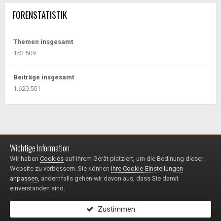
FORENSTATISTIK
Themen insgesamt
153.509
Beiträge insgesamt
1.620.501
Wichtige Information
Impressum / Datenschutzerklärung
Kontakt
Wir haben
Cookies
auf Ihrem Gerät platziert, um die Bedinung dieser
© 1999 - 2025
Website zu verbessern. Sie können
Ihre Cookie-Einstellungen
Powered by Invision Community
anpassen
, andernfalls gehen wir davon aus, dass Sie damit
einverstanden sind.
Zustimmen