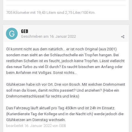
705 Kilometer mit 19,43 Litern sind 2,75 Liter/100 Km.
GEB
Geschrieben am
16. Januar 2022
Öl kommt nicht aus dem natürlich… er ist noch Original (aus 2001)
sondern man sieht an der Schlauchschelle ein Tropfen hangen. Bei
restlichen Schellen ist es feucht, jedoch keine Tropfen. Lässt vielleicht
das neue Turbo zu viel Öl durch? Es raucht bisschen am Anfang oder
beim Anfahren mit Vollgas. Sonst nichts…
Glühkerzen habe ich vor Ort. Drei von Bosch. Mit welchen Drehmoment
soll man da lösen, damit nichts passiert? Und anziehen? (Habe ein
Drehmomentschlüssel für rechts und links)
Das Fahrzeug läuft aktuell pro Tag 450km und ist 24h im Einsatz.
(Kurierdienste Tag der Kollege und in der Nacht ich) werde jedoch die
Glühkerzen am Dienstag wechseln.
bearbeitet
16. Januar 2022
von GEB