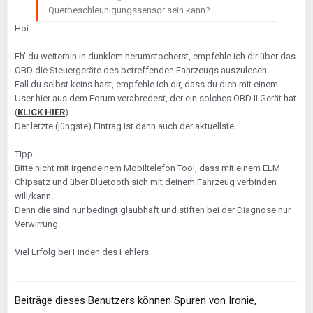
Querbeschleunigungssensor sein kann?
Hoi.
Eh' du weiterhin in dunklem herumstocherst, empfehle ich dir über das
OBD die Steuergeräte des betreffenden Fahrzeugs auszulesen.
Fall du selbst keins hast, empfehle ich dir, dass du dich mit einem
User hier aus dem Forum verabredest, der ein solches OBD II Gerät hat.
(
KLICK HIER
)
Der letzte (jüngste) Eintrag ist dann auch der aktuellste.
Tipp:
Bitte nicht mit irgendeinem Mobiltelefon Tool, dass mit einem ELM
Chipsatz und über Bluetooth sich mit deinem Fahrzeug verbinden
will/kann.
Denn die sind nur bedingt glaubhaft und stiften bei der Diagnose nur
Verwirrung.
Viel Erfolg bei Finden des Fehlers.
Beiträge dieses Benutzers können Spuren von Ironie,