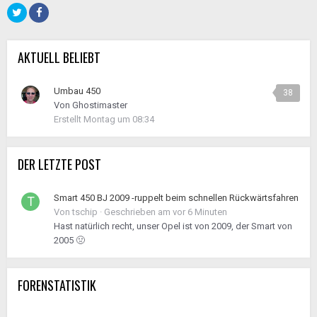
AKTUELL BELIEBT
Umbau 450
38
Von
Ghostimaster
Erstellt
Montag um 08:34
DER LETZTE POST
Smart 450 BJ 2009 -ruppelt beim schnellen Rückwärtsfahren
Von
tschip
·
Geschrieben am
vor 6 Minuten
Hast natürlich recht, unser Opel ist von 2009, der Smart von
2005 🤢
FORENSTATISTIK