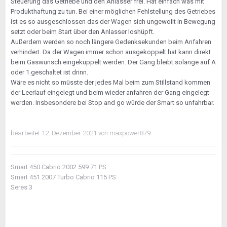
Steuerung das Getriebe und den Anlasser frei. Hat einfach was mit
Produkthaftung zu tun. Bei einer möglichen Fehlstellung des Getriebes
ist es so ausgeschlossen das der Wagen sich ungewollt in Bewegung
setzt oder beim Start über den Anlasser loshüpft.
Außerdem werden so noch längere Gedenksekunden beim Anfahren
verhindert. Da der Wagen immer schon ausgekoppelt hat kann direkt
beim Gaswunsch eingekuppelt werden. Der Gang bleibt solange auf A
oder 1 geschaltet ist drinn.
Wäre es nicht so müsste der jedes Mal beim zum Stillstand kommen
der Leerlauf eingelegt und beim wieder anfahren der Gang eingelegt
werden. Insbesondere bei Stop and go würde der Smart so unfahrbar.
bearbeitet
12. Dezember 2021
von maxpower879
Smart 450 Cabrio 2002 599 71 PS
Smart 451 2007 Turbo Cabrio 115 PS
Seres 3