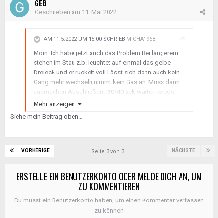
GEB
Tipp:
Geschrieben am
11. Mai 2022
Bitte nicht mit irgendeinem Mobiltelefon Tool, dass
mit einem ELM Chipsatz und über Bluetooth sich mit
deinem Fahrzeug verbinden will/kann.
AM 11.5.2022 UM 15:00 SCHRIEB
MICHA1968
:
Denn die sind nur bedingt glaubhaft und stiften bei
Moin. Ich habe jetzt auch das Problem.Bei längerem
der Diagnose nur Verwirrung.
stehen im Stau z.b. leuchtet auf einmal das gelbe
Dreieck und er ruckelt voll.Lässt sich dann auch kein
Viel Erfolg bei Finden des Fehlers.
Gang mehr wechseln,nimmt kein Gas an. Muss dann
ausmachen,Abschließen...30/40 sek warten wieder
aufmachen und dann geht er wieder.Na das kann ja
Mehr anzeigen
dann ne Sucherei werden. Hab auch schon gelesen
Siehe mein Beitrag oben…
das es der Querbeschleunigungssensor sein kann?
Den kann wohl aber nur MB /Smart wechseln weil der
wohl angelernt werden muss?
VORHERIGE
NÄCHSTE
Seite 3 von 3
ERSTELLE EIN BENUTZERKONTO ODER MELDE DICH AN, UM
ZU KOMMENTIEREN
Du musst ein Benutzerkonto haben, um einen Kommentar verfassen
zu können