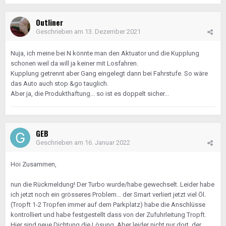
Outliner
Geschrieben am
13. Dezember 2021
Nuja, ich meine bei N könnte man den Aktuator und die Kupplung
schonen weil da will ja keiner mit Losfahren.
Kupplung getrennt aber Gang eingelegt dann bei Fahrstufe. So wäre
das Auto auch stop &go tauglich.
Aber ja, die Produkthaftung... so ist es doppelt sicher...
GEB
Geschrieben am
16. Januar 2022
Hoi Zusammen,
nun die Rückmeldung! Der Turbo wurde/habe gewechselt. Leider habe
ich jetzt noch ein grösseres Problem… der Smart verliert jetzt viel Öl.
(Tropft 1-2 Tropfen immer auf dem Parkplatz) habe die Anschlüsse
kontrolliert und habe festgestellt dass von der Zufuhrleitung Tropft.
Hier sind neue Dichtung die Lösung. Aber leider nicht nur dort, der