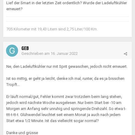
Lief der Smart in der letzten Zeit ordentlich? Wurde der Ladeluftkühler
erneuert?
705 Kilometer mit 19,43 Litern sind 2,75 Liter/100 Km.
GEB
Geschrieben am
16. Januar 2022
Ne, den Ladeluftkühler nur mit Sprit gewaschen, jedoch nicht erneuert.
Ist so mittig, er geht ja leicht, denke ich mal, runter, da es ja bisschen
Tropft…
Er läuft normal/gut, Fehler kommt zwar trotzdem beim lang stehen,
jedoch wird nächste Woche ausgelesen. Nur beim Start bei -10 am
Morgen am Anfang sehr unruhig und springende Drehzahl. So etwa t-
ttt-t-tt-t. Glühwendel leuchtet seit einem Monat ja auch nach jedem
Start etwa 1/2 Minute. Ist das vielleicht sogar normal?
Danke und grüsse