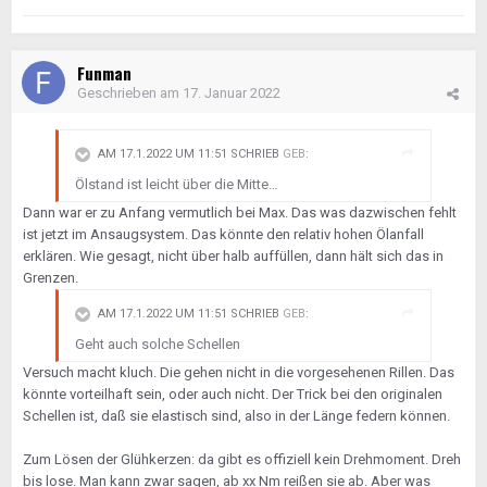
Funman
Geschrieben am
17. Januar 2022
AM 17.1.2022 UM 11:51 SCHRIEB
GEB
:
Ölstand ist leicht über die Mitte…
Dann war er zu Anfang vermutlich bei Max. Das was dazwischen fehlt
ist jetzt im Ansaugsystem. Das könnte den relativ hohen Ölanfall
erklären. Wie gesagt, nicht über halb auffüllen, dann hält sich das in
Grenzen.
AM 17.1.2022 UM 11:51 SCHRIEB
GEB
:
Geht auch solche Schellen
Versuch macht kluch. Die gehen nicht in die vorgesehenen Rillen. Das
könnte vorteilhaft sein, oder auch nicht. Der Trick bei den originalen
Schellen ist, daß sie elastisch sind, also in der Länge federn können.
Zum Lösen der Glühkerzen: da gibt es offiziell kein Drehmoment. Dreh
bis lose. Man kann zwar sagen, ab xx Nm reißen sie ab. Aber was