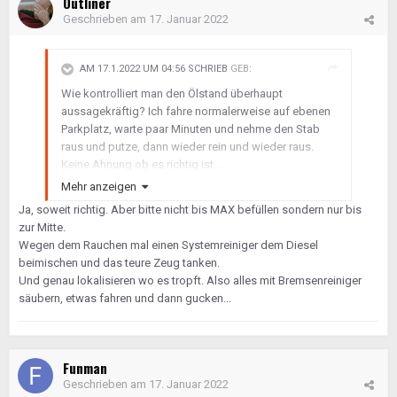
Outliner
Geschrieben am
17. Januar 2022
AM 17.1.2022 UM 04:56 SCHRIEB
GEB
:
Wie kontrolliert man den Ölstand überhaupt
aussagekräftig? Ich fahre normalerweise auf ebenen
Parkplatz, warte paar Minuten und nehme den Stab
raus und putze, dann wieder rein und wieder raus.
Keine Ahnung ob es richtig ist…
Mehr anzeigen
Ja, soweit richtig. Aber bitte nicht bis MAX befüllen sondern nur bis
zur Mitte.
Wegen dem Rauchen mal einen Systemreiniger dem Diesel
beimischen und das teure Zeug tanken.
Und genau lokalisieren wo es tropft. Also alles mit Bremsenreiniger
säubern, etwas fahren und dann gucken...
Funman
Geschrieben am
17. Januar 2022