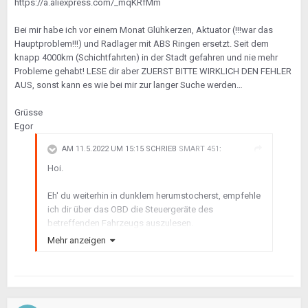
https://a.aliexpress.com/_mqKRfMm
Bei mir habe ich vor einem Monat Glühkerzen, Aktuator (!!!war das
Hauptproblem!!!) und Radlager mit ABS Ringen ersetzt. Seit dem
knapp 4000km (Schichtfahrten) in der Stadt gefahren und nie mehr
Probleme gehabt! LESE dir aber ZUERST BITTE WIRKLICH DEN FEHLER
AUS, sonst kann es wie bei mir zur langer Suche werden…
Grüsse
Egor
AM 11.5.2022 UM 15:15 SCHRIEB
SMART 451
:
Hoi.
Eh' du weiterhin in dunklem herumstocherst, empfehle
ich dir über das OBD die Steuergeräte des
betreffenden Fahrzeugs auszulesen.
Fall du selbst keins hast, empfehle ich dir, dass du
Mehr anzeigen
dich mit einem User hier aus dem Forum verabredest,
der ein solches OBD II Gerät hat. (
KLICK HIER
)
Der letzte (jüngste) Eintrag ist dann auch der
aktuellste.