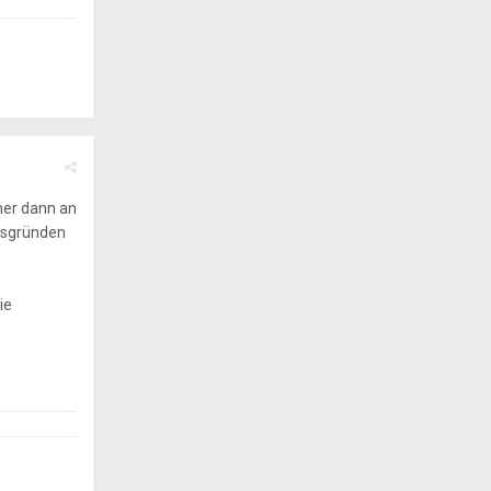
mer dann an
itsgründen
ie