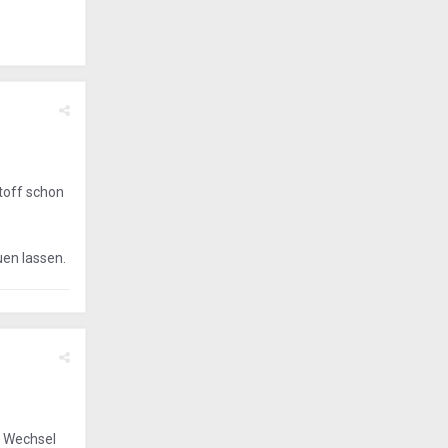
toff schon
uen lassen.
m Wechsel