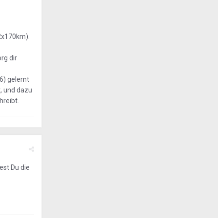
(2x170km).
rg dir
6) gelernt
t, und dazu
hreibt.
est Du die