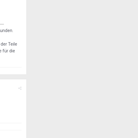
funden.
der Teile
 für die