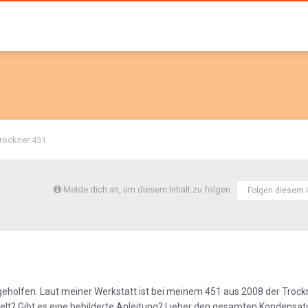
rockner 451
Melde dich an, um diesem Inhalt zu folgen
Folgen diesem I
r geholfen. Laut meiner Werkstatt ist bei meinem 451 aus 2008 der Trockn
t? Gibt es eine bebilderte Anleitung? Lieber den gesamten Kondensato