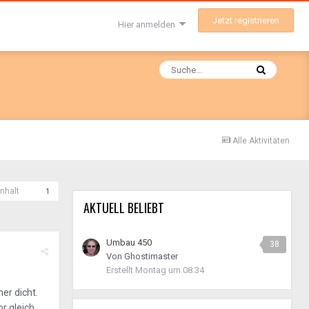
Jetzt registrieren
Hier anmelden
Alle Aktivitäten
nhalt
1
AKTUELL BELIEBT
Umbau 450
38
Von
Ghostimaster
Erstellt
Montag um 08:34
er dicht.
r gleich