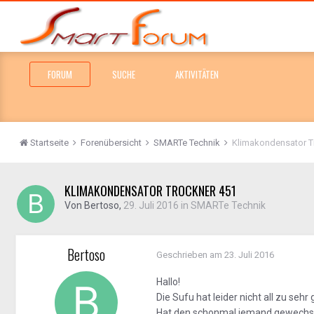
FORUM
SUCHE
AKTIVITÄTEN
Startseite
Forenübersicht
SMARTe Technik
Klimakondensator T
KLIMAKONDENSATOR TROCKNER 451
Von
Bertoso
,
29. Juli 2016
in
SMARTe Technik
Bertoso
Geschrieben am
23. Juli 2016
Hallo!
Die Sufu hat leider nicht all zu seh
Hat den schonmal jemand gewechsel