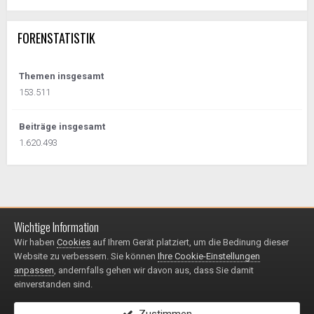
FORENSTATISTIK
Themen insgesamt
153.511
Beiträge insgesamt
1.620.493
Wichtige Information
Impressum / Datenschutzerklärung
Kontakt
Wir haben
Cookies
auf Ihrem Gerät platziert, um die Bedinung dieser
© 1999 - 2025
Website zu verbessern. Sie können
Ihre Cookie-Einstellungen
Powered by Invision Community
anpassen
, andernfalls gehen wir davon aus, dass Sie damit
einverstanden sind.