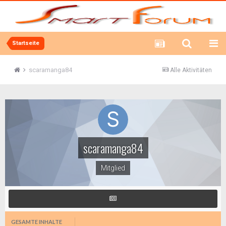
Startseite
scaramanga84
Alle Aktivitäten
scaramanga84
Mitglied
GESAMTE INHALTE