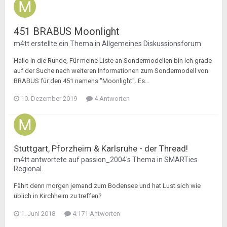
451 BRABUS Moonlight
m4tt
erstellte ein Thema in
Allgemeines Diskussionsforum
Hallo in die Runde, Für meine Liste an Sondermodellen bin ich grade
auf der Suche nach weiteren Informationen zum Sondermodell von
BRABUS für den 451 namens "Moonlight". Es...
10. Dezember 2019
4 Antworten
Stuttgart, Pforzheim & Karlsruhe - der Thread!
m4tt
antwortete auf
passion_2004
's Thema in
SMARTies
Regional
Fährt denn morgen jemand zum Bodensee und hat Lust sich wie
üblich in Kirchheim zu treffen?
1. Juni 2018
4.171 Antworten