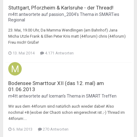
Stuttgart, Pforzheim & Karlsruhe - der Thread!
m4tt
antwortete auf
passion_2004
's Thema in
SMARTies
Regional
23. Mai, 19.00 Uhr, Da Mamma Wendlingen (am Bahnhof) Jana
Micha Utzle Frank & Ellen Peter Kris matt (44forum) chris (44forum)
Freu mich! Grüße!
13. Mai 2014
4.171 Antworten
Bodensee Smarttour XII (das 12. mal) am
01.06.2013
m4tt
antwortete auf
Iceman
's Thema in
SMART Treffen
Wir aus dem 44forum sind natürlich auch wieder dabei! Also
nochmal +8 (wobei der Chaoti schon eingerechnet ist ;-) Thread im
44forum:...
6. Mai 2013
270 Antworten