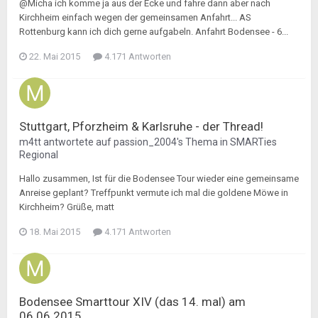
@Micha ich komme ja aus der Ecke und fahre dann aber nach
Kirchheim einfach wegen der gemeinsamen Anfahrt... AS
Rottenburg kann ich dich gerne aufgabeln. Anfahrt Bodensee - 6...
22. Mai 2015
4.171 Antworten
Stuttgart, Pforzheim & Karlsruhe - der Thread!
m4tt
antwortete auf
passion_2004
's Thema in
SMARTies
Regional
Hallo zusammen, Ist für die Bodensee Tour wieder eine gemeinsame
Anreise geplant? Treffpunkt vermute ich mal die goldene Möwe in
Kirchheim? Grüße, matt
18. Mai 2015
4.171 Antworten
Bodensee Smarttour XIV (das 14. mal) am
06.06.2015