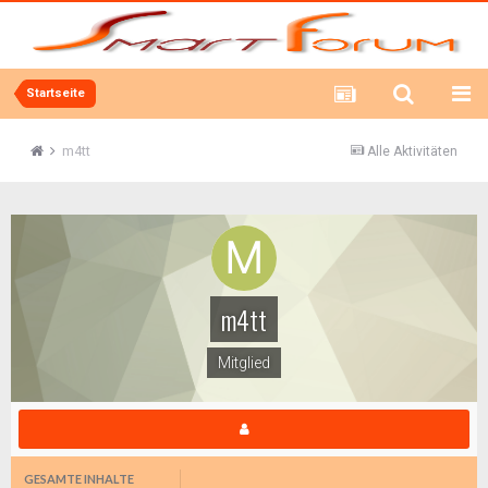
Startseite
m4tt
Alle Aktivitäten
m4tt
Mitglied
GESAMTE INHALTE