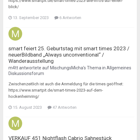
https://www.smartpit.de/smart-times-2023-alle-infos-auf-einen-
blick/
13. September 2023
6 Antworten
smart feiert 25. Geburtstag mit smart times 2023 /
neuerBildband „Always unconventional“ /
Wanderausstellung
m4tt
antwortete auf
MischungsMicha
's Thema in
Allgemeines
Diskussionsforum
Zwischenzeitlich ist auch die Anmeldung für die times geöffnet:
https://www.smartpit.de/smart-times-2023-auf-dem-
hockenheimring/
15. August 2023
47 Antworten
VERKAUF 451 Nightflash Cabrio Sahnestück