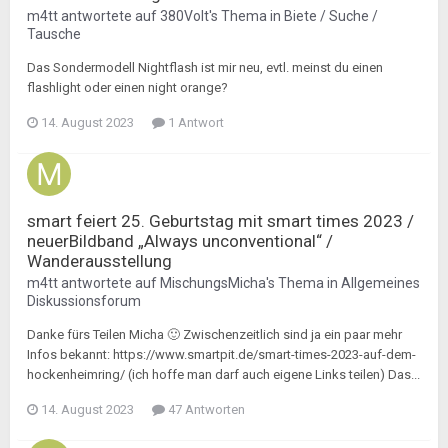
m4tt
antwortete auf
380Volt
's Thema in
Biete / Suche /
Tausche
Das Sondermodell Nightflash ist mir neu, evtl. meinst du einen
flashlight oder einen night orange?
14. August 2023
1 Antwort
smart feiert 25. Geburtstag mit smart times 2023 /
neuerBildband „Always unconventional“ /
Wanderausstellung
m4tt
antwortete auf
MischungsMicha
's Thema in
Allgemeines
Diskussionsforum
Danke fürs Teilen Micha 🙂 Zwischenzeitlich sind ja ein paar mehr
Infos bekannt: https://www.smartpit.de/smart-times-2023-auf-dem-
hockenheimring/ (ich hoffe man darf auch eigene Links teilen) Das...
14. August 2023
47 Antworten