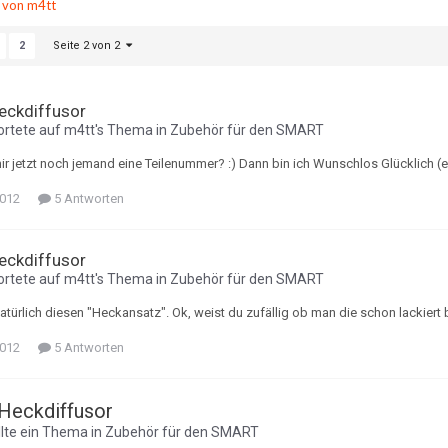
e von m4tt
Seite 2 von 2
2
eckdiffusor
rtete auf
m4tt
's Thema in
Zubehör für den SMART
mir jetzt noch jemand eine Teilenummer? :) Dann bin ich Wunschlos Glücklich 
2012
5 Antworten
eckdiffusor
rtete auf
m4tt
's Thema in
Zubehör für den SMART
natürlich diesen "Heckansatz". Ok, weist du zufällig ob man die schon lackie
2012
5 Antworten
Heckdiffusor
llte ein Thema in
Zubehör für den SMART