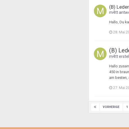
(B) Lede
m4tt
antwo
Hallo, Du k
28. Mai 2
(B) Led
m4tt
erste
Hallo zusam
450 in braun
am besten, a
27. Mai 2
1
VORHERIGE