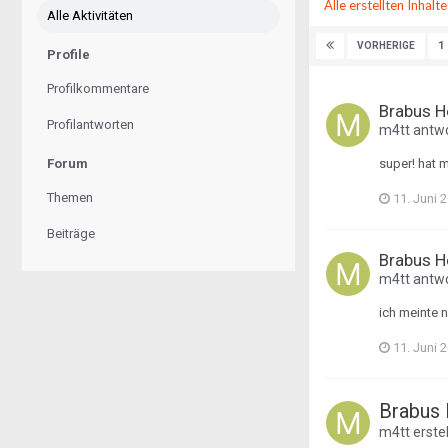
Alle erstellten Inhalt
Alle Aktivitäten
1
VORHERIGE
Profile
Profilkommentare
Brabus H
Profilantworten
m4tt
antwo
Forum
super! hat 
Themen
11. Juni 
Beiträge
Brabus H
m4tt
antwo
ich meinte 
11. Juni 
Brabus 
m4tt
erste