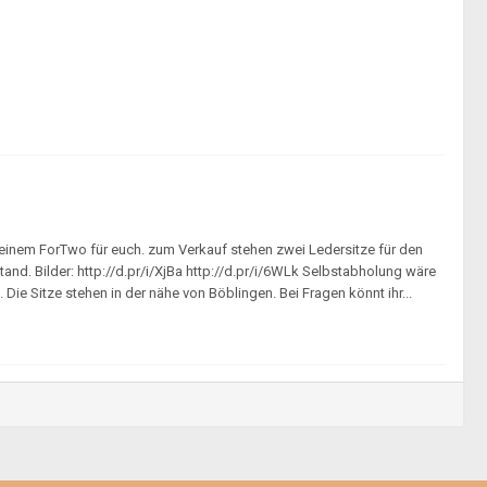
 einem ForTwo für euch. zum Verkauf stehen zwei Ledersitze für den
and. Bilder: http://d.pr/i/XjBa http://d.pr/i/6WLk Selbstabholung wäre
ie Sitze stehen in der nähe von Böblingen. Bei Fragen könnt ihr...