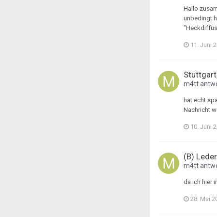
Hallo zusam
unbedingt h
"Heckdiffuso
11. Juni 
Stuttgart
m4tt
antwo
hat echt sp
Nachricht w
10. Juni 
(B) Lede
m4tt
antwo
da ich hier 
28. Mai 2