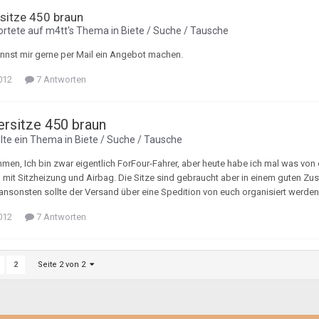
rsitze 450 braun
rtete auf
m4tt
's Thema in
Biete / Suche / Tausche
annst mir gerne per Mail ein Angebot machen.
012
7 Antworten
ersitze 450 braun
llte ein Thema in
Biete / Suche / Tausche
men, Ich bin zwar eigentlich ForFour-Fahrer, aber heute habe ich mal was von
 mit Sitzheizung und Airbag. Die Sitze sind gebraucht aber in einem guten Zust
nsonsten sollte der Versand über eine Spedition von euch organisiert werden. D
012
7 Antworten
Seite 2 von 2
2