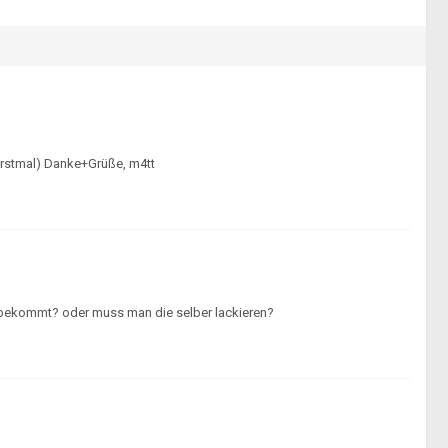
(erstmal) Danke+Grüße, m4tt
rt bekommt? oder muss man die selber lackieren?