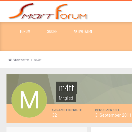
FORUM
SUCHE
AKTIVITÄTEN
Startseite
m4tt
m4tt
Mitglied
GESAMTE INHALTE
BENUTZER SEIT
32
3. September 2011