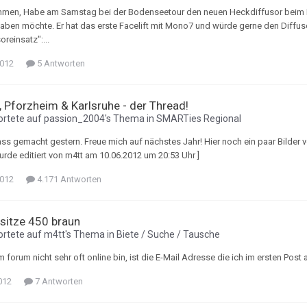
men, Habe am Samstag bei der Bodenseetour den neuen Heckdiffusor beim B
aben möchte. Er hat das erste Facelift mit Mono7 und würde gerne den Diffuso
reinsatz":...
2012
5 Antworten
, Pforzheim & Karlsruhe - der Thread!
rtete auf
passion_2004
's Thema in
SMARTies Regional
ass gemacht gestern. Freue mich auf nächstes Jahr! Hier noch ein paar Bilder 
urde editiert von m4tt am 10.06.2012 um 20:53 Uhr ]
2012
4.171 Antworten
rsitze 450 braun
rtete auf
m4tt
's Thema in
Biete / Suche / Tausche
im forum nicht sehr oft online bin, ist die E-Mail Adresse die ich im ersten Po
012
7 Antworten