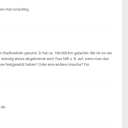
nn mal vorsichtig.
 Stadtverkehr genutzt. Er hat ca. 106.000 km gelaufen. Mir ist vor ein
n ständig etwas abgebremst wird. Das fällt z. B. auf, wenn man das
mse festgesetzt haben? Oder eine andere Ursache? Für...
r.de