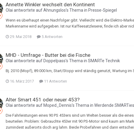
Annette Winkler wechselt den Kontinent
Olai
antwortete auf
Ahnungslos
's Thema in
Presse-Spiegel
Wenn es überhaupt einen Nachfolger gibt. Vielleicht wird die Elektro-Mark
Markenname wird aufgegeben. Ist nur Kaffeesatzleserei, finde ich aber ni
29. Mai 2018
5 Antworten
MHD - Umfrage - Butter bei die Fische
Olai
antwortete auf
Doppelpass
's Thema in
SMARTe Technik
Bj. 2010 (Mopf), 89.000 km, Start/Stopp wird ständig genutzt, Wartung im S
16. März 2017
11 Antworten
Alter Smart 451 oder neuer 453?
Olai
antwortete auf
Moped_Dennis
's Thema in
Werdende SMARTie
Die Fahrleistungen eines 90 PS 453ers sind um Welten besser als die eines
beurteilen. Problem: Gebrauchte 453er mit 90 PS-Motor sind kaum am Markt, 
zumindest außerorts doch arg lahm. Beide Probefahren und dann entscheiden