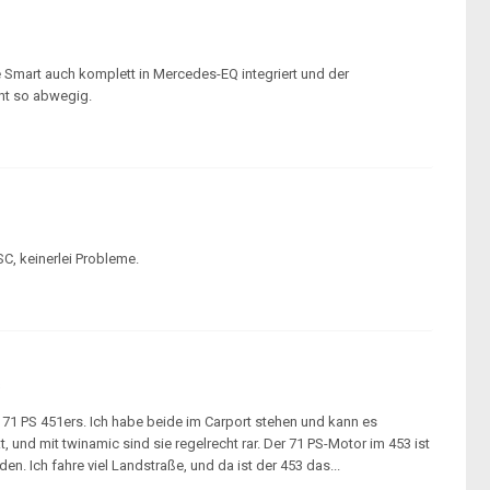
e Smart auch komplett in Mercedes-EQ integriert und der
cht so abwegig.
C, keinerlei Probleme.
s
 71 PS 451ers. Ich habe beide im Carport stehen und kann es
und mit twinamic sind sie regelrecht rar. Der 71 PS-Motor im 453 ist
. Ich fahre viel Landstraße, und da ist der 453 das...