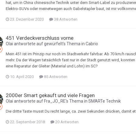
hat, um in China chinesische Technik unter dem Smart-Label zu produzier
Elektro-SUVs oder meinetwegen auch Gabelstapler baut, ist mir vollkommen
23. Dezember 2020
38 Antworten
451 Verdeckverschluss vorne
Olai
antwortete auf
gewürfelt
's Thema in
Cabrio
Mein 451 ist im Prinzip nur noch im Stadtverkehr fahrbar. Ab 70 km/h raus
mehr. Da der Wagen tatsächlich fast nur in der Stadt genutzt wird, konnte
eine Reparatur der Gleiter (Material und Lohn) im SC?
10. April 2020
85 Antworten
2000er Smart gekauft und viele Fragen
Olai
antwortete auf
Fra_JO_RE
's Thema in
SMARTe Technik
Die dritte Taste musst Du recht lange, ca. zwei Sekunden drücken, damit et
22. September 2018
20 Antworten