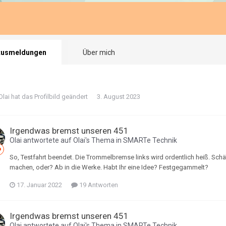
tusmeldungen
Über mich
Olai
hat das Profilbild geändert
3. August 2023
Irgendwas bremst unseren 451
Olai
antwortete auf
Olai
's Thema in
SMARTe Technik
So, Testfahrt beendet. Die Trommelbremse links wird ordentlich heiß. Schä
machen, oder? Ab in die Werke. Habt Ihr eine Idee? Festgegammelt?
17. Januar 2022
19 Antworten
Irgendwas bremst unseren 451
Olai
antwortete auf
Olai
's Thema in
SMARTe Technik