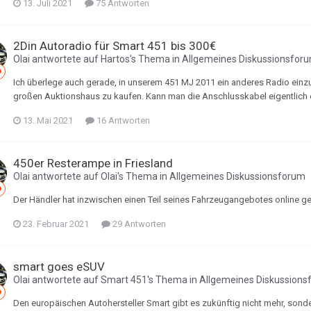
13. Juli 2021
75 Antworten
2Din Autoradio für Smart 451 bis 300€
Olai
antwortete auf
Hartos
's Thema in
Allgemeines Diskussionsfor
Ich überlege auch gerade, in unserem 451 MJ 2011 ein anderes Radio einz
großen Auktionshaus zu kaufen. Kann man die Anschlusskabel eigentlic
13. Mai 2021
16 Antworten
450er Resterampe in Friesland
Olai
antwortete auf
Olai
's Thema in
Allgemeines Diskussionsforum
Der Händler hat inzwischen einen Teil seines Fahrzeugangebotes online gest
23. Februar 2021
29 Antworten
smart goes eSUV
Olai
antwortete auf
Smart 451
's Thema in
Allgemeines Diskussions
Den europäischen Autohersteller Smart gibt es zukünftig nicht mehr, sond