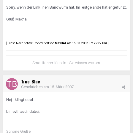
Sorry, wenn der Link ´nen Bandwurm hat. ImTestgelände hat er gefunzt.
Gruß Maxhal
[ Diese Nachricht wurde editiert von
MaxHAL
am 15.03.2007 um 22:22 Uhr ]
Smartfahrer lächeln - Sie wissen warum.
True_Blue
Geschrieben am
15. März 2007
Hej - klingt cool...
bin evtl. auch dabei.
Schöne Grüße,