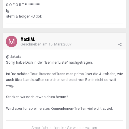
S O F O R T !!!!!!!!!!!!!!!!!!
lg
steffi & holger :-D :lol:
MaxHAL
Geschrieben am
15. März 2007
@dakota
Sorry, habe Dich in der "Berliner Liste" nachgetragen.
Ist ´ne schöne Tour. Busendorf kann man prima über die Autobahn, wie
auch über Landstraßen erreichen und es ist von Berlin nicht so weit
weg.
Stricken wir noch etwas drum herum?
Wird aber für so ein erstes Kennenlernen-Treffen vielleicht zuviel.
Smartfahrer lächeln - Sie wissen warum.