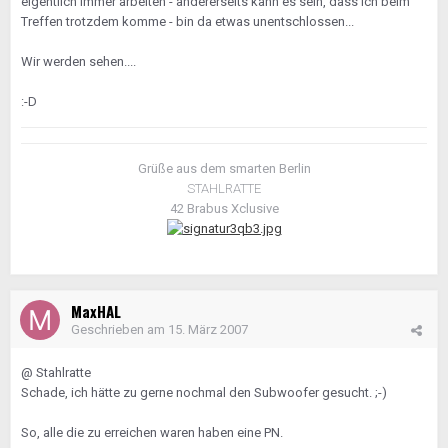
eigentlich immer arbeiten - andererseits kann es sein, dass ich beim
Treffen trotzdem komme - bin da etwas unentschlossen...
Wir werden sehen....
:-D
Grüße aus dem smarten Berlin
STAHLRATTE
42 Brabus Xclusive
MaxHAL
Geschrieben am
15. März 2007
@ Stahlratte
Schade, ich hätte zu gerne nochmal den Subwoofer gesucht. ;-)
So, alle die zu erreichen waren haben eine PN.