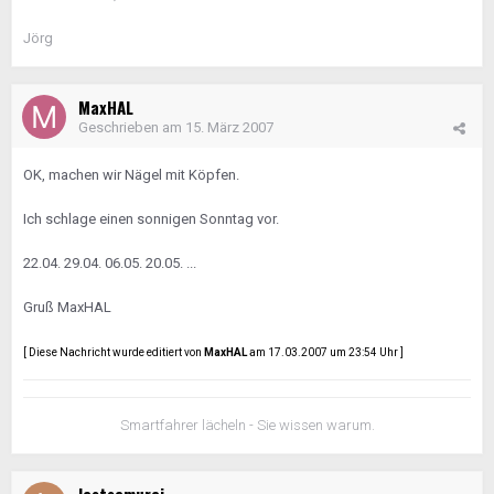
Jörg
MaxHAL
Geschrieben am
15. März 2007
OK, machen wir Nägel mit Köpfen.
Ich schlage einen sonnigen Sonntag vor.
22.04. 29.04. 06.05. 20.05. ...
Gruß MaxHAL
[ Diese Nachricht wurde editiert von
MaxHAL
am 17.03.2007 um 23:54 Uhr ]
Smartfahrer lächeln - Sie wissen warum.