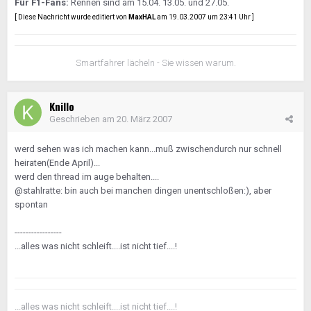
Für F1-Fans:
Rennen sind am 15.04. 13.05. und 27.05.
[ Diese Nachricht wurde editiert von
MaxHAL
am 19.03.2007 um 23:41 Uhr ]
Smartfahrer lächeln - Sie wissen warum.
Knillo
Geschrieben am
20. März 2007
werd sehen was ich machen kann...muß zwischendurch nur schnell
heiraten(Ende April)...
werd den thread im auge behalten....
@stahlratte: bin auch bei manchen dingen unentschloßen:), aber
spontan
-----------------
...alles was nicht schleift....ist nicht tief....!
...alles was nicht schleift....ist nicht tief....!