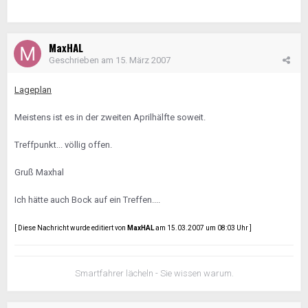
MaxHAL
Geschrieben am
15. März 2007
Lageplan
Meistens ist es in der zweiten Aprilhälfte soweit.
Treffpunkt... völlig offen.
Gruß Maxhal
Ich hätte auch Bock auf ein Treffen....
[ Diese Nachricht wurde editiert von
MaxHAL
am 15.03.2007 um 08:03 Uhr ]
Smartfahrer lächeln - Sie wissen warum.