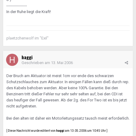
-----------------
In der Ruhe liegt die Kraft!
plaetzchenwolf im "Exil"
haggi
Geschrieben am
13. Mai 2006
Der Bruch am Aktuator ist meist 1cm vor ende des schwarzen
Schutzschlauches zum Aktuator. In einigen Fällen kann dieß durch rep.
des Kabels behoben werden. Aber keine 100% Garantie. Bei den
Benzinern tritt dießer Fehler nur sehr sehr selten auf, bei den CDI ist
das heufiger der Fall gewesen. Ab der 2g. des For Two ist es bis jetzt
nicht aufgetreten.
Bei den alten ist daher ein Motorleitungssatz tausch meist erforderlich.
[ Diese Nachricht wurde editiert von
haggi
am 13.05.2006 um 10:45 Uhr ]