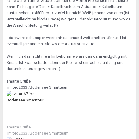
ich leider ein armer Student bin der die Horror Preise sich nicht leisten
kann. Es hat geheißen -> Kabelbruch zum Aktuator -> Kabelbaum
austauschen -> 450Euro -> zuviel für mich! Weiß jemand von euch (ist
jetzt vielleicht ne blöde Frage) wo genau der Aktuator sitzt und wo da
die Anschlußleitung verläuft?
- das wäre echt super wenn mir da jemand weiterhelfen könnte. Hat
eventuell jemand ein Bild wo der Aktuator sitzt.:roll:
Wenn ich das nicht mehr hinbekomme wars das dann endgültig mit
Smart. Ist zwar schade - aber der Kleine ist einfach zu anfällig und
dadurch zu teuer geworden. :(
-----------------
smarte Grüße
limited2033 /Bodensee Smartteam
Bodensee Smarttour
smarte Grüße
limited2033 /Bodensee Smartteam