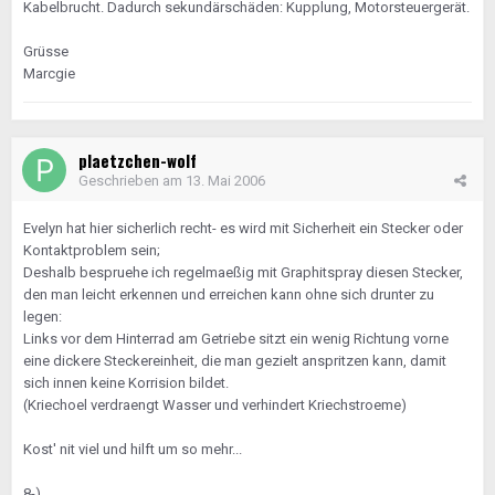
Kabelbrucht. Dadurch sekundärschäden: Kupplung, Motorsteuergerät.
Grüsse
Marcgie
plaetzchen-wolf
Geschrieben am
13. Mai 2006
Evelyn hat hier sicherlich recht- es wird mit Sicherheit ein Stecker oder
Kontaktproblem sein;
Deshalb bespruehe ich regelmaeßig mit Graphitspray diesen Stecker,
den man leicht erkennen und erreichen kann ohne sich drunter zu
legen:
Links vor dem Hinterrad am Getriebe sitzt ein wenig Richtung vorne
eine dickere Steckereinheit, die man gezielt anspritzen kann, damit
sich innen keine Korrision bildet.
(Kriechoel verdraengt Wasser und verhindert Kriechstroeme)
Kost' nit viel und hilft um so mehr...
8-)