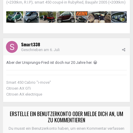
(>230tkm, R.I.P); smart 450 coupé in RubyRed, Baujahr 2005 (>200tkm)
Smart338
Geschrieben am
6. Juli
Aber der Ursprungs-Fred ist doch nur 20 Jahre her.
😀
Smart 450 Cabrio "i-move"
Citroen AX GTi
Citroen AX electrique
ERSTELLE EIN BENUTZERKONTO ODER MELDE DICH AN, UM
ZU KOMMENTIEREN
Du musst ein Benutzerkonto haben, um einen Kommentar verfassen