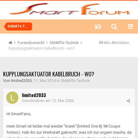
SMARTe Technik
Forenübersicht
SMARTe Technik
Alle Aktivitäten
Kupplungsaktuator Kabelbruch - wo?
KUPPLUNGSAKTUATOR KABELBRUCH - WO?
Von
limited2033
,
11. Mai 2014
in
SMARTe Technik
limited2033
Geschrieben am
12. Mai 2006
Hi SmartFans,
mein Smart ist leider mal wieder "krank"(limited One Bj 98 Coupe
fortwo). Hab ihn zur Werkstatt gebracht ,was ich nur ungern mache, da