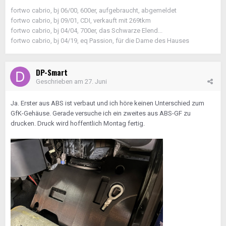
fortwo cabrio, bj 06/00, 600er, aufgebraucht, abgemeldet
fortwo cabrio, bj 09/01, CDI, verkauft mit 269tkm
fortwo cabrio, bj 04/04, 700er, das Schwarze Elend...
fortwo cabrio, bj 04/19, eq Passion, für die Dame des Hauses
DP-Smart
Geschrieben am
27. Juni
Ja. Erster aus ABS ist verbaut und ich höre keinen Unterschied zum
GfK-Gehäuse. Gerade versuche ich ein zweites aus ABS-GF zu
drucken. Druck wird hoffentlich Montag fertig.