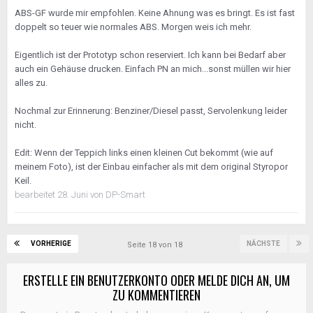
ABS-GF wurde mir empfohlen. Keine Ahnung was es bringt. Es ist fast
doppelt so teuer wie normales ABS. Morgen weis ich mehr.
Eigentlich ist der Prototyp schon reserviert. Ich kann bei Bedarf aber
auch ein Gehäuse drucken. Einfach PN an mich...sonst müllen wir hier
alles zu.
Nochmal zur Erinnerung: Benziner/Diesel passt, Servolenkung leider
nicht.
Edit: Wenn der Teppich links einen kleinen Cut bekommt (wie auf
meinem Foto), ist der Einbau einfacher als mit dem original Styropor
Keil.
bearbeitet
28. Juni
von DP-Smart
VORHERIGE
NÄCHSTE
Seite 18 von 18
ERSTELLE EIN BENUTZERKONTO ODER MELDE DICH AN, UM
ZU KOMMENTIEREN