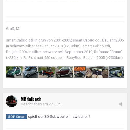
Gruß, M.
smart Cabrio cdi in grün von 2001-2005; smart Cabrio cdi, Baujahr 2006
in schwarz-silber seit Januar 2018 (>210tkm); smart Cabrio cdi,
Baujahr 2004 in silber-schwarz seit September 2019, Rufname "Bruno"
(>230tkm, R.I.P); smart 450 coupé in RubyRed, Baujahr 2005 (>200tkm)
MBNalbach
Geschrieben am
27. Juni
spielt der 3D Subwoofer inzwischen?
@DP-Smart