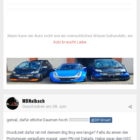
Mann kann ein Auto nicht wie ein menschliches Wesen behandeln, ein
Auto braucht Liebe
.
Nicht wundern: Der Teppich wurde wegen dem GfK-
Gehäuse damals bearbeitet.
MBNalbach
Geschrieben am
28. Juni
genial, dafür etliche Daumen hoch
👍🏼
👍🏼
👍🏼
👍🏼
@DP-Smart
Druckzeit dafür ist mit deinem Big Boy wie lange? Falls du einen der
Prototypen veräußern magst, gern PN mit Details. Habe zwar den H2C