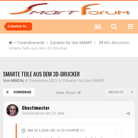
Zubehör für den SMART
Forenübersicht
Zubehör für den SMART
Alle Aktivitäten
smarte Teile aus dem 3D-Drucker
SMARTE TEILE AUS DEM 3D-DRUCKER
Von
MMDN
,
8. Dezember 2023
in
Zubehör für den SMART
VORHERIGE
NÄCHSTE
Seite 18 von 18
Ghostimaster
Geschrieben am
20. Mai
AM 20.5.2026 UM 16:53 SCHRIEB
DC
: