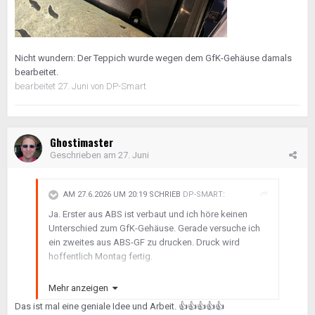
Nicht wundern: Der Teppich wurde wegen dem GfK-Gehäuse damals
bearbeitet.
bearbeitet
27. Juni
von DP-Smart
Ghostimaster
Geschrieben am
27. Juni
AM 27.6.2026 UM 20:19 SCHRIEB
DP-SMART
:
Ja. Erster aus ABS ist verbaut und ich höre keinen
Unterschied zum GfK-Gehäuse. Gerade versuche ich
ein zweites aus ABS-GF zu drucken. Druck wird
hoffentlich Montag fertig.
Mehr anzeigen
Das ist mal eine geniale Idee und Arbeit.
👍
👍
👍
👍
👍