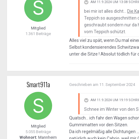
AM 11.9.2024 UM 13:08 SCHR
bei mir ist alles dicht...
Die Ka
Teppich so ausgeschnitten d
geschraubt sondern nur da h
Mitglied
vom Teppich schützt.
1.361 Beiträge
Alles viel zu spät, wenn Du mal ein
Selbst kondensierendes Schwitzwas
unter die Sitze ! Absolut tödlich für 
Smart911a
Geschrieben am
11. September 2024
AM 11.9.2024 UM 19:19 SCHR
Schnee im Winter von den Sc
Quatsch... ich fahr den Wagen schon
Gummimatten vor den Sitzen.
Mitglied
Da ich regelmäßig alle Dichtungen ..
5.055 Beiträge
Wohnort:
Mannheim
natürlich auch kein Cabrio, weil mir 