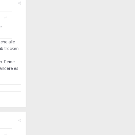
e
ache alle
ub trocken
n. Deine
 andere es