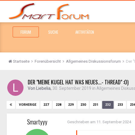
FORUM
SUCHE
AKTIVITÄTEN
Startseite
Forenübersicht
Allgemeines Diskussionsforum
Der "
DER "MEINE KUGEL HAT WAS NEUES...- THREAD" :O)
Von
Liebelia
,
30. September 2019
in
Allgemeines Diskus
227
228
229
230
231
232
233
23
VORHERIGE
Smartyyy
Geschrieben am
11. September 2024