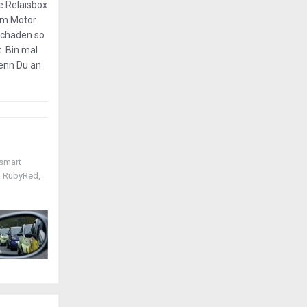
ie Relaisbox
om Motor
lschaden so
. Bin mal
wenn Du an
 smart
in RubyRed,