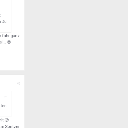
,
n Du
ch fahr ganz
....
🙂
sten
hlt
🙂
ar Spritzer