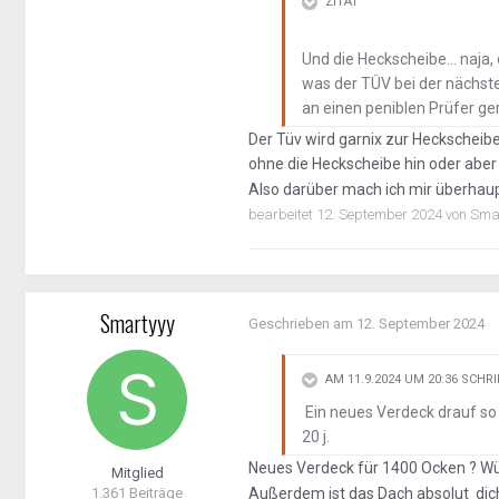
ZITAT
Und die Heckscheibe... naja,
was der TÜV bei der nächst
an einen peniblen Prüfer ger
Der Tüv wird garnix zur Heckscheibe 
ohne die Heckscheibe hin oder aber 
Also darüber mach ich mir überhaup
bearbeitet
12. September 2024
von Sma
Smartyyy
Geschrieben am
12. September 2024
AM 11.9.2024 UM 20:36 SCHR
Ein neues Verdeck drauf so w
20 j.
Neues Verdeck für 1400 Ocken ? Wür
Mitglied
1.361 Beiträge
Außerdem ist das Dach absolut dich