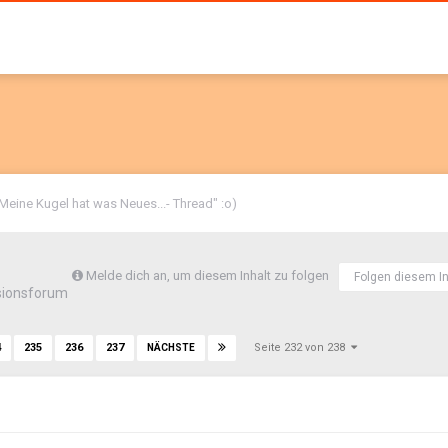
Meine Kugel hat was Neues...- Thread" :o)
Melde dich an, um diesem Inhalt zu folgen
Folgen diesem In
sionsforum
Seite 232 von 238
4
235
236
237
NÄCHSTE