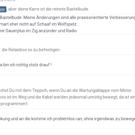
IEB
MMDN
:
, aber deine Karre ist die reinste Bastelbude.
yyy
e Bastelbude. Meine Änderungen sind alle praxisorientierte Verbesserun
art eher nicht auf Schaaf im Wolfspelz...
 mir Dauerplus im Zig.anzünder und Radio.
 die Relaisbox so zu befestigen.
 bin ich richtig stolz drauf !
achst Du mit dem Teppich, wenn Du an die Wartungsklappe vom Motor
box ist im Weg und die Kabel werden jedesmal unnötig bewegt, da ist ei
orprogrammiert.
ckung und an die komme ich problemlos ran, ohne irgendwas zu beweg