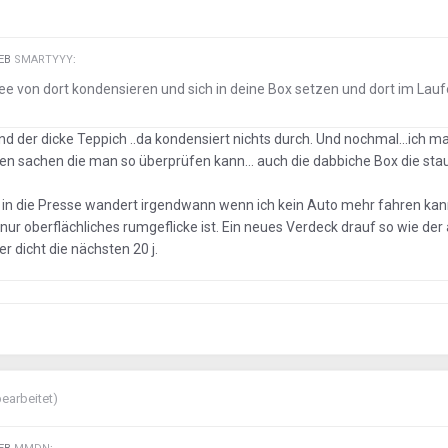
IEB
SMARTYYY
:
e von dort kondensieren und sich in deine Box setzen und dort im Lauf
und der dicke Teppich ..da kondensiert nichts durch. Und nochmal...ich m
len sachen die man so überprüfen kann... auch die dabbiche Box die sta
er in die Presse wandert irgendwann wenn ich kein Auto mehr fahren kan
 nur oberflächliches rumgeflicke ist. Ein neues Verdeck drauf so wie der
er dicht die nächsten 20 j.
bearbeitet)