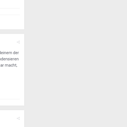
 deinem der
ndensieren
bar macht,