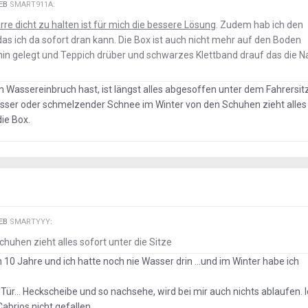
IEB
SMART911A
:
rre dicht zu halten ist für mich die bessere Lösung
. Zudem hab ich den
as ich da sofort dran kann. Die Box ist auch nicht mehr auf den Boden
in gelegt und Teppich drüber und schwarzes Klettband drauf das die N
en Wassereinbruch hast, ist längst alles abgesoffen unter dem Fahrersitz
ser oder schmelzender Schnee im Winter von den Schuhen zieht alles 
die Box.
IEB
SMARTYYY
:
huhen zieht alles sofort unter die Sitze
 10 Jahre und ich hatte noch nie Wasser drin ...und im Winter habe ich
.Tür... Heckscheibe und so nachsehe, wird bei mir auch nichts ablaufen. 
Cabrios nicht gefallen.