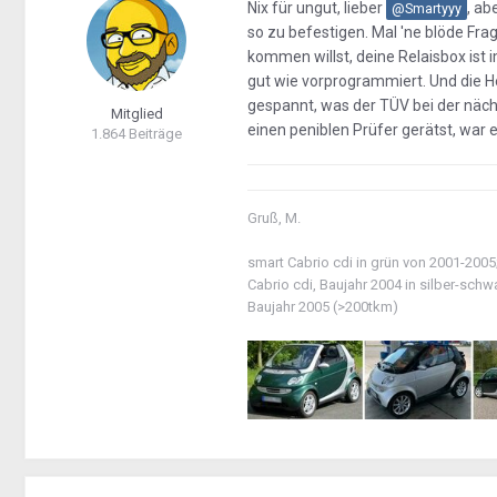
Nix für ungut, lieber
, ab
@Smartyyy
so zu befestigen. Mal 'ne blöde F
kommen willst, deine Relaisbox ist
gut wie vorprogrammiert. Und die Hec
gespannt, was der TÜV bei der näc
Mitglied
einen peniblen Prüfer gerätst, war e
1.864 Beiträge
Gruß, M.
smart Cabrio cdi in grün von 2001-2005
Cabrio cdi, Baujahr 2004 in silber-sch
Baujahr 2005 (>200tkm)