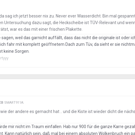
 da sag ich jetzt besser nix zu. Never ever Wasserdicht. Bin mal gespannt
en Untersuchung dazu sagt, die Heckscheibe ist TÜV-Relevant und wen
ätst, war es das mit einer frischen Plakette.
sagen, weil das garnicht auffällt, dass das nicht die originale ist oder i
ich fahr mit komplett geöffnetem Dach zum Tüv, da sieht er sie nichtmal
t keine Sorgen.
rtyyy
IEB
SMART911A
:
ie der andere es gemacht hat .. und die Kiste ist wieder dicht die näch
de mir nicht im Traum einfallen. Hab nur 900 für die ganze Karre geza
t. Kann natürlich sein, daß mal bei einem absoluten Wolkenbruch ein pa