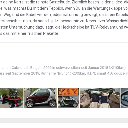
er deine Karre ist die reinste Bastelbude. Ziemlich besch...eidene Idee d
rage: was machst Du mit dem Teppich, wenn Du an die Wartungsklappe v
 im Weg und die Kabel werden jedesmal unnötig bewegt, da ist ein Kabe
kscheibe... naja, da sag ich jetzt besser nix zu. Never ever Wasserdicht
hsten Untersuchung dazu sagt, die Heckscheibe ist TÜV-Relevant und 
s das mit einer frischen Plakette.
; smart Cabrio cdi, Baujahr 2006 in schwarz-silber seit Januar 2018 (>210tkm);
warz seit September 2019, Rufname "Bruno" (>230tkm, R.I.P); smart 450 coupé 