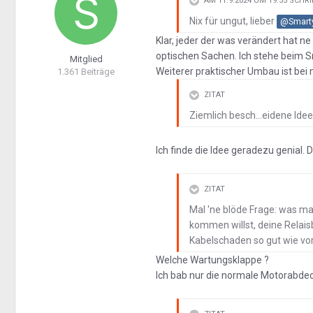
AM 11.9.2024 UM 19:55 SCHR
Nix für ungut, lieber
@Smart
Klar, jeder der was verändert hat n
optischen Sachen. Ich stehe beim Sm
Mitglied
Weiterer praktischer Umbau ist bei
1.361 Beiträge
ZITAT
Ziemlich besch...eidene Idee
Ich finde die Idee geradezu genial. Da
ZITAT
Mal 'ne blöde Frage: was m
kommen willst, deine Relais
Kabelschaden so gut wie v
Welche Wartungsklappe ?
Ich bab nur die normale Motorabde