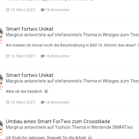
10. März 2025
18 Antworten
Smart fortwo Unikat
Margirus
antwortete auf
stefanomito
's Thema in
Witziges zum Th
Am besten ist immer noch die Beschreibung in Bild 16. Stimmt das etwa? 
10. März 2025
18 Antworten
Smart fortwo Unikat
Margirus
antwortete auf
stefanomito
's Thema in
Witziges zum Th
Alter ist der hässlich. 🤪
10. März 2025
18 Antworten
Umbau eines Smart ForTwo zum Crossblade
Margirus
antwortete auf
Yoshio
's Thema in
Werdende SMARTies
Ich finde ihn gelungen, Respekt für die Arbeit. 👍