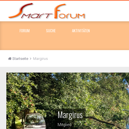
FORUM
SUCHE
AKTIVITÄTEN
Startseite
Margirus
Margirus
Mitglied