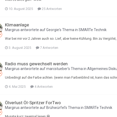
10. August 2025
25 Antworten
Klimaanlage
Margirus
antwortete auf
Georgie
's Thema in
SMARTe Technik
War bei mir vor 2 Jahren auch so. Lief, aber keine Kühlung. Bin zu Vergölst, 
3. August 2025
7 Antworten
Radio muss gewechselt werden
Margirus
antwortete auf
marcstueber
's Thema in
Allgemeines Disk
Unbedingt auf die Farbe achten. (wenn man Farbenblind ist, kann das schie
4. Mai 2025
4 Antworten
Ölverlust Öl-Spritzer ForTwo
Margirus
antwortete auf
Brühwürfel
's Thema in
SMARTe Technik
Musste kurz zweimal lesen 😁