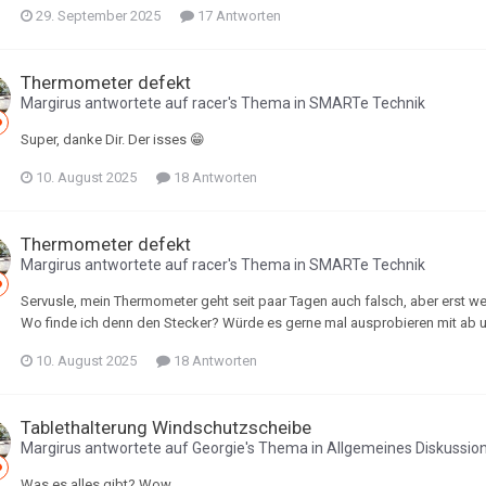
29. September 2025
17 Antworten
Thermometer defekt
Margirus
antwortete auf
racer
's Thema in
SMARTe Technik
Super, danke Dir. Der isses 😁
10. August 2025
18 Antworten
Thermometer defekt
Margirus
antwortete auf
racer
's Thema in
SMARTe Technik
Servusle, mein Thermometer geht seit paar Tagen auch falsch, aber erst we
Wo finde ich denn den Stecker? Würde es gerne mal ausprobieren mit ab u
10. August 2025
18 Antworten
Tablethalterung Windschutzscheibe
Margirus
antwortete auf
Georgie
's Thema in
Allgemeines Diskussio
Was es alles gibt? Wow.