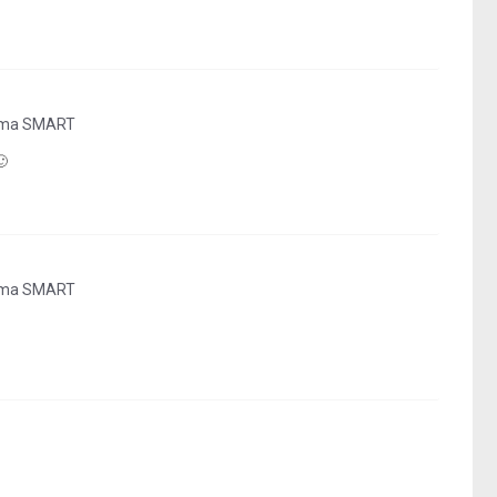
ema SMART
🙂
ema SMART