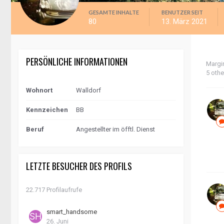
GESAMTE INHALTE
BENUTZER SEIT
80
13. März 2021
PERSÖNLICHE INFORMATIONEN
Margi
5 oth
Wohnort
Walldorf
Kennzeichen
BB
Beruf
Angestellter im öfftl. Dienst
LETZTE BESUCHER DES PROFILS
22.717 Profilaufrufe
smart_handsome
26. Juni