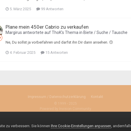
5. März 2025
99 Antworten
Plane mein 450er Cabrio zu verkaufen
Margirus
antwortete auf
ThoK
's Thema in
Biete / Suche / Tausche
Ne, Du sollst ja vorbeifahren und darfst ihn Dir dann ansehen. 🙃
4. Februar 2025
15 Antworten
Impressum / Datenschutzerklärung
Kontakt
© 1999 - 2025
Powered by Invision Community
site zu verbessern. Sie können
Ihre Cookie-Einstellungen anpassen
, andernfal