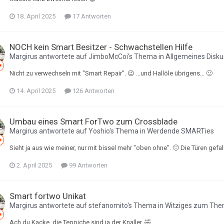
18. April 2025
17 Antworten
NOCH kein Smart Besitzer - Schwachstellen Hilfe
Margirus
antwortete auf
JimboMcCoi
's Thema in
Allgemeines Disk
Nicht zu verwechseln mit "Smart Repair". 😉 ...und Hallöle übrigens... 🙂
14. April 2025
126 Antworten
Umbau eines Smart ForTwo zum Crossblade
Margirus
antwortete auf
Yoshio
's Thema in
Werdende SMARTies
Sieht ja aus wie meiner, nur mit bissel mehr "oben ohne". 🙂 Die Türen gef
2. April 2025
99 Antworten
Smart fortwo Unikat
Margirus
antwortete auf
stefanomito
's Thema in
Witziges zum Th
Ach du Kacke, die Teppiche sind ja der Knaller. 🤣