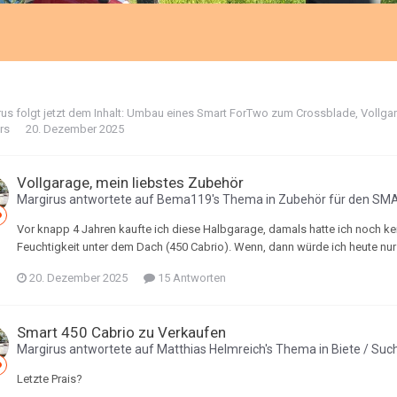
rus
folgt jetzt dem Inhalt:
Umbau eines Smart ForTwo zum Crossblade
,
Vollga
ers
20. Dezember 2025
Vollgarage, mein liebstes Zubehör
Margirus
antwortete auf
Bema119
's Thema in
Zubehör für den SM
Vor knapp 4 Jahren kaufte ich diese Halbgarage, damals hatte ich noch ke
Feuchtigkeit unter dem Dach (450 Cabrio). Wenn, dann würde ich heute nu
20. Dezember 2025
15 Antworten
Smart 450 Cabrio zu Verkaufen
Margirus
antwortete auf
Matthias Helmreich
's Thema in
Biete / Suc
Letzte Prais?