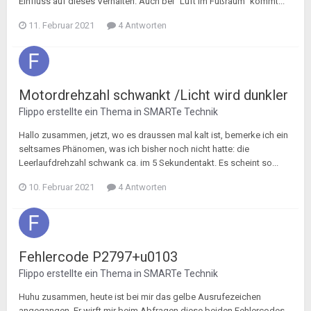
Einfluss auf dieses Verhalten. Auch bei "Luft im Fußraum" kommt...
11. Februar 2021
4 Antworten
Motordrehzahl schwankt /Licht wird dunkler
Flippo
erstellte ein Thema in
SMARTe Technik
Hallo zusammen, jetzt, wo es draussen mal kalt ist, bemerke ich ein
seltsames Phänomen, was ich bisher noch nicht hatte: die
Leerlaufdrehzahl schwank ca. im 5 Sekundentakt. Es scheint so...
10. Februar 2021
4 Antworten
Fehlercode P2797+u0103
Flippo
erstellte ein Thema in
SMARTe Technik
Huhu zusammen, heute ist bei mir das gelbe Ausrufezeichen
angegangen. Er wirft mir beim Abfragen diese beiden Fehlercodes