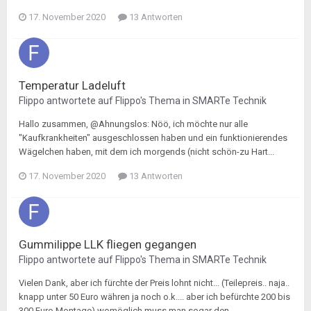
17. November 2020
13 Antworten
Temperatur Ladeluft
Flippo
antwortete auf
Flippo
's Thema in
SMARTe Technik
Hallo zusammen, @Ahnungslos: Nöö, ich möchte nur alle
"Kaufkrankheiten" ausgeschlossen haben und ein funktionierendes
Wägelchen haben, mit dem ich morgends (nicht schön-zu Hart...
17. November 2020
13 Antworten
Gummilippe LLK fliegen gegangen
Flippo
antwortete auf
Flippo
's Thema in
SMARTe Technik
Vielen Dank, aber ich fürchte der Preis lohnt nicht... (Teilepreis.. naja..
knapp unter 50 Euro währen ja noch o.k.... aber ich befürchte 200 bis
300 Euro Montage) womöglich muss man sogar den...