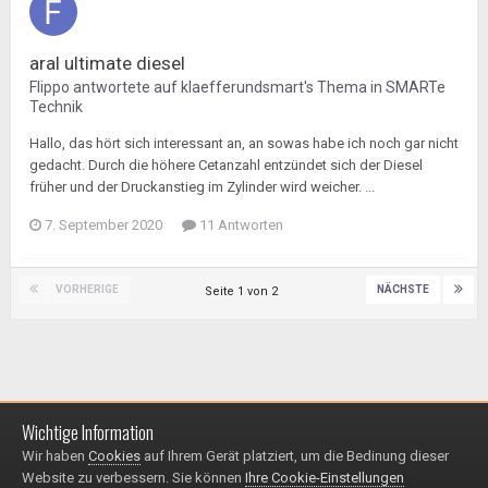
aral ultimate diesel
Flippo
antwortete auf
klaefferundsmart
's Thema in
SMARTe
Technik
Hallo, das hört sich interessant an, an sowas habe ich noch gar nicht
gedacht. Durch die höhere Cetanzahl entzündet sich der Diesel
früher und der Druckanstieg im Zylinder wird weicher. ...
7. September 2020
11 Antworten
VORHERIGE
NÄCHSTE
Seite 1 von 2
Wichtige Information
Impressum / Datenschutzerklärung
Kontakt
Wir haben
Cookies
auf Ihrem Gerät platziert, um die Bedinung dieser
© 1999 - 2025
Website zu verbessern. Sie können
Ihre Cookie-Einstellungen