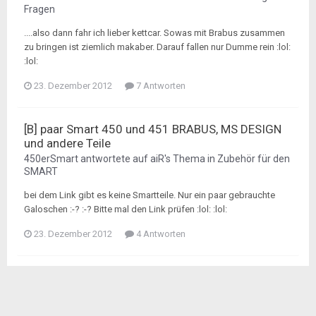
Fragen
....also dann fahr ich lieber kettcar. Sowas mit Brabus zusammen
zu bringen ist ziemlich makaber. Darauf fallen nur Dumme rein :lol:
:lol:
23. Dezember 2012
7 Antworten
[B] paar Smart 450 und 451 BRABUS, MS DESIGN
und andere Teile
450erSmart
antwortete auf
aiR
's Thema in
Zubehör für den
SMART
bei dem Link gibt es keine Smartteile. Nur ein paar gebrauchte
Galoschen :-? :-? Bitte mal den Link prüfen :lol: :lol:
23. Dezember 2012
4 Antworten