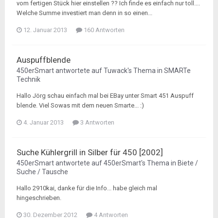
vom fertigen Stück hier einstellen ?? Ich finde es einfach nur toll....
Welche Summe investiert man denn in so einen...
12. Januar 2013
160 Antworten
Auspuffblende
450erSmart
antwortete auf
Tuwack
's Thema in
SMARTe
Technik
Hallo Jörg schau einfach mal bei EBay unter Smart 451 Auspuff
blende. Viel Sowas mit dem neuen Smarte... :)
4. Januar 2013
3 Antworten
Suche Kühlergrill in Silber für 450 [2002]
450erSmart
antwortete auf
450erSmart
's Thema in
Biete /
Suche / Tausche
Hallo 2910kai, danke für die Info... habe gleich mal
hingeschrieben.
30. Dezember 2012
4 Antworten