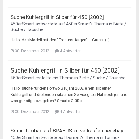
Suche Kühlergrill in Silber für 450 [2002]
450erSmart
antwortete auf
450erSmart
's Thema in
Biete /
Suche / Tausche
Hallo, das Modell mit den "Erdnuss-Augen".... Gruss :) :)
30. Dezember 2012
4 Antworten
Suche Kühlergrill in Silber für 450 [2002]
450erSmart
erstellte ein Thema in
Biete / Suche / Tausche
Hallo, suche für den Fortwo Baujahr 2002 einen silbernen
Kühlergrill und die beiden silbernen Servicegitter.Hat noch jemand
was günstig abzugeben? Smarte Grüße
30. Dezember 2012
4 Antworten
Smart Umbau auf BRABUS zu verkaufen bei ebay
450erSmart
antwortete auf
t-smart
's Thema in
Tuning-