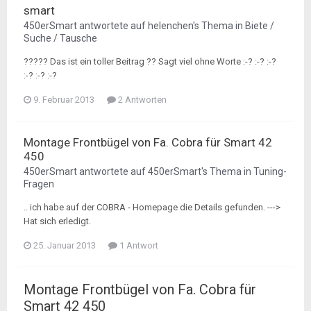
smart
450erSmart
antwortete auf
helenchen
's Thema in
Biete /
Suche / Tausche
????? Das ist ein toller Beitrag ?? Sagt viel ohne Worte :-? :-? :-?
:-? :-? :-?
9. Februar 2013
2 Antworten
Montage Frontbügel von Fa. Cobra für Smart 42
450
450erSmart
antwortete auf
450erSmart
's Thema in
Tuning-
Fragen
.. ich habe auf der COBRA - Homepage die Details gefunden. --->
Hat sich erledigt.
25. Januar 2013
1 Antwort
Montage Frontbügel von Fa. Cobra für
Smart 42 450