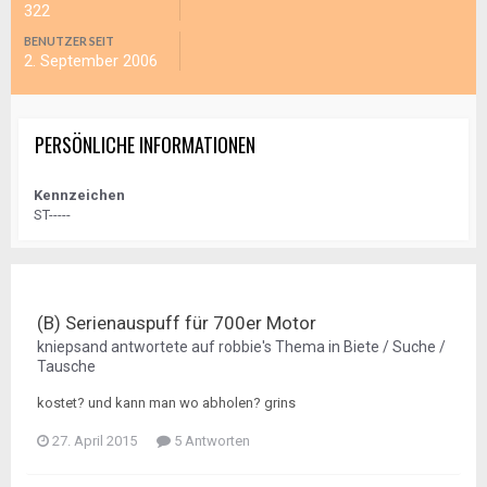
322
BENUTZER SEIT
2. September 2006
PERSÖNLICHE INFORMATIONEN
Kennzeichen
ST-----
(B) Serienauspuff für 700er Motor
kniepsand
antwortete auf
robbie
's Thema in
Biete / Suche /
Tausche
kostet? und kann man wo abholen? grins
27. April 2015
5 Antworten