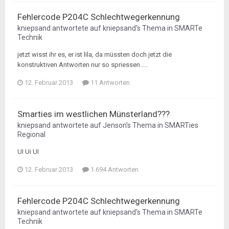
Fehlercode P204C Schlechtwegerkennung
kniepsand
antwortete auf
kniepsand
's Thema in
SMARTe
Technik
jetzt wisst ihr es, er ist lila, da müssten doch jetzt die
konstruktiven Antworten nur so spriessen.....
12. Februar 2013
11 Antworten
Smarties im westlichen Münsterland???
kniepsand
antwortete auf
Jenson
's Thema in
SMARTies
Regional
UI Ui UI
12. Februar 2013
1.694 Antworten
Fehlercode P204C Schlechtwegerkennung
kniepsand
antwortete auf
kniepsand
's Thema in
SMARTe
Technik