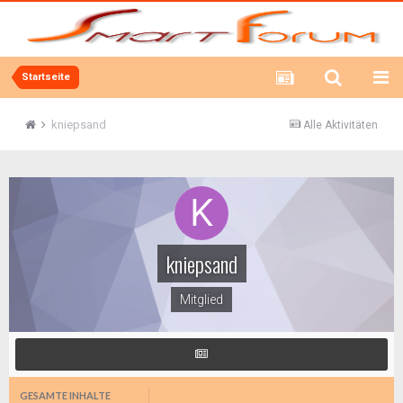
Startseite
kniepsand
Alle Aktivitäten
kniepsand
Mitglied
GESAMTE INHALTE