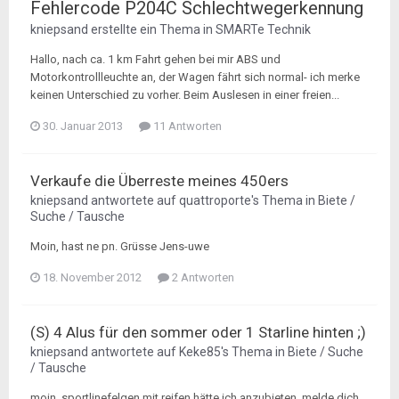
Fehlercode P204C Schlechtwegerkennung
kniepsand
erstellte ein Thema in
SMARTe Technik
Hallo, nach ca. 1 km Fahrt gehen bei mir ABS und
Motorkontrollleuchte an, der Wagen fährt sich normal- ich merke
keinen Unterschied zu vorher. Beim Auslesen in einer freien...
30. Januar 2013
11 Antworten
Verkaufe die Überreste meines 450ers
kniepsand
antwortete auf
quattroporte
's Thema in
Biete /
Suche / Tausche
Moin, hast ne pn. Grüsse Jens-uwe
18. November 2012
2 Antworten
(S) 4 Alus für den sommer oder 1 Starline hinten ;)
kniepsand
antwortete auf
Keke85
's Thema in
Biete / Suche
/ Tausche
moin, sportlinefelgen mit reifen hätte ich anzubieten. melde dich