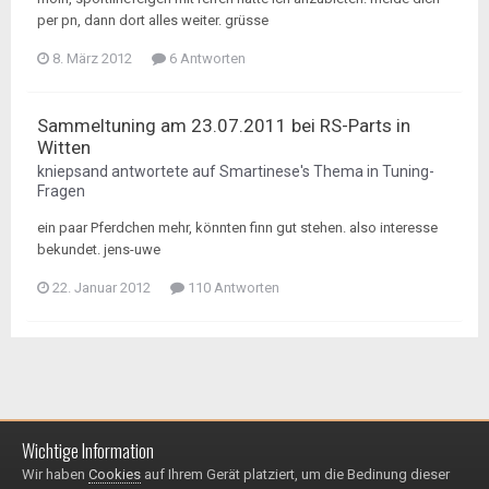
per pn, dann dort alles weiter. grüsse
8. März 2012
6 Antworten
Sammeltuning am 23.07.2011 bei RS-Parts in
Witten
kniepsand
antwortete auf
Smartinese
's Thema in
Tuning-
Fragen
ein paar Pferdchen mehr, könnten finn gut stehen. also interesse
bekundet. jens-uwe
22. Januar 2012
110 Antworten
Wichtige Information
Impressum / Datenschutzerklärung
Kontakt
Wir haben
Cookies
auf Ihrem Gerät platziert, um die Bedinung dieser
© 1999 - 2025