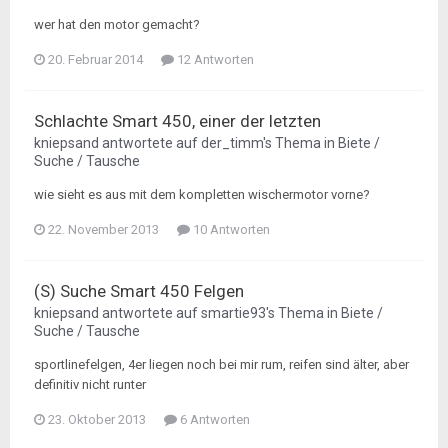
wer hat den motor gemacht?
20. Februar 2014
12 Antworten
Schlachte Smart 450, einer der letzten
kniepsand
antwortete auf
der_timm
's Thema in
Biete /
Suche / Tausche
wie sieht es aus mit dem kompletten wischermotor vorne?
22. November 2013
10 Antworten
(S) Suche Smart 450 Felgen
kniepsand
antwortete auf
smartie93
's Thema in
Biete /
Suche / Tausche
sportlinefelgen, 4er liegen noch bei mir rum, reifen sind älter, aber
definitiv nicht runter
23. Oktober 2013
6 Antworten