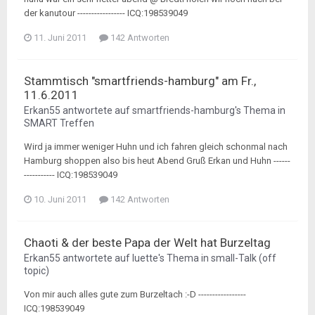
der kanutour ----------------- ICQ:198539049
11. Juni 2011
142 Antworten
Stammtisch "smartfriends-hamburg" am Fr.,
11.6.2011
Erkan55
antwortete auf
smartfriends-hamburg
's Thema in
SMART Treffen
Wird ja immer weniger Huhn und ich fahren gleich schonmal nach
Hamburg shoppen also bis heut Abend Gruß Erkan und Huhn ------
----------- ICQ:198539049
10. Juni 2011
142 Antworten
Chaoti & der beste Papa der Welt hat Burzeltag
Erkan55
antwortete auf
luette
's Thema in
small-Talk (off
topic)
Von mir auch alles gute zum Burzeltach :-D -----------------
ICQ:198539049