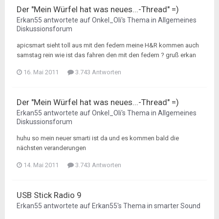
Der "Mein Würfel hat was neues...-Thread" =)
Erkan55
antwortete auf
Onkel_Oli
's Thema in
Allgemeines
Diskussionsforum
apicsmart sieht toll aus mit den federn meine H&R kommen auch
samstag rein wie ist das fahren den mit den federn ? gruß erkan
16. Mai 2011
3.743 Antworten
Der "Mein Würfel hat was neues...-Thread" =)
Erkan55
antwortete auf
Onkel_Oli
's Thema in
Allgemeines
Diskussionsforum
huhu so mein neuer smarti ist da und es kommen bald die
nächsten veranderungen
14. Mai 2011
3.743 Antworten
USB Stick Radio 9
Erkan55
antwortete auf
Erkan55
's Thema in
smarter Sound