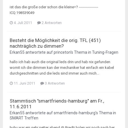
ist das die große oder schon die kleine=? -----------------
ICQ:198539049
4. Juli 2011
2 Antworten
Besteht die Möglichkeit die orig. TFL (451)
nachträglich zu dimmen?
Erkan55
antwortete auf
princeton
's Thema in
Tuning-Fragen
hallo ich hab auch die original leds drin und hab nix gefunden
womit ich die dimmen kan der mechaniker hat einfach ein kabel
durchgeschnitten und die leds sind immer auch mich...
11. Juni 2011
3 Antworten
Stammtisch "smartfriends-hamburg" am Fr.,
11.6.2011
Erkan55
antwortete auf
smartfriends-hamburg
's Thema in
SMART Treffen
huhu war ein sehr netter abend @ Bredti holen wir noch nach bei