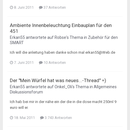
8. Juni 2011
37 Antworten
Ambiente Innenbeleuchtung Einbauplan für den
451
Erkan55
antwortete auf
Robse
's Thema in
Zubehör für den
SMART
Ich will die anleitung haben danke schon mal erkan55@Web.de
7. Juni 2011
10 Antworten
Der "Mein Würfel hat was neues...-Thread" =)
Erkan55
antwortete auf
Onkel_Oli
's Thema in
Allgemeines
Diskussionsforum
Ich hab bei mir in der nähe ein der die in die dose macht 250ml 9
euro will er.
18. Mai 2011
3.743 Antworten