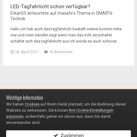
LED-Tagfahrlicht schon verfügbar?
Erkan55
antwortete auf
maxafe
's Thema in
SMARTe
Technik
Hallo ich hab auch das tagfahrlicht bestellt meiner kommt mitte
mai und mein händler sagt wenn man das licht einschaltet
schaltet sich das tagfahrlicht aus ich würde es auch schöner...
18. April 2011
16 Antworten
Wichtige Information
Impressum / Datenschutzerklärung
Kontakt
Wir haben
Cookies
auf Ihrem Gerät platziert, um die Bedinung dieser
© 1999 - 2025
Website zu verbessern. Sie können
Ihre Cookie-Einstellungen
Powered by Invision Community
anpassen
, andernfalls gehen wir davon aus, dass Sie damit
einverstanden sind.
Zustimmen