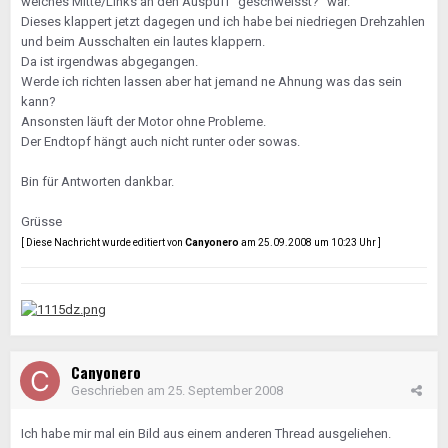
welches Mitte/Links an den Auspuff "geschweisst?" war.
Dieses klappert jetzt dagegen und ich habe bei niedriegen Drehzahlen
und beim Ausschalten ein lautes klappern.
Da ist irgendwas abgegangen.
Werde ich richten lassen aber hat jemand ne Ahnung was das sein
kann?
Ansonsten läuft der Motor ohne Probleme.
Der Endtopf hängt auch nicht runter oder sowas.
Bin für Antworten dankbar.
Grüsse
[ Diese Nachricht wurde editiert von
Canyonero
am 25.09.2008 um 10:23 Uhr ]
Canyonero
Geschrieben am
25. September 2008
Ich habe mir mal ein Bild aus einem anderen Thread ausgeliehen.