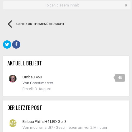
Folgen diesem Inhalt
0
GEHE ZUR THEMENÜBERSICHT
AKTUELL BELIEBT
Umbau 450
48
Von
Ghostimaster
Erstellt
3. August
DER LETZTE POST
Einbau Philis H4 LED Gen3
Von
mcc_smart87
·
Geschrieben am
vor 2 Minuten