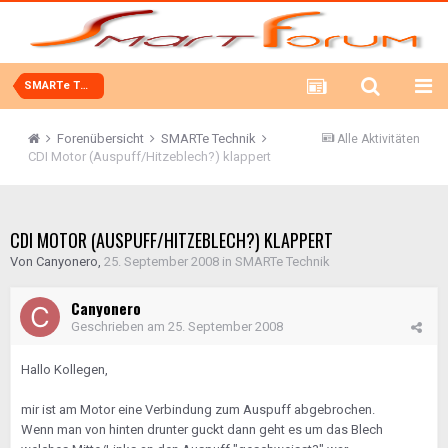
SMARTe Technik
Forenübersicht
SMARTe Technik
Alle Aktivitäten
CDI Motor (Auspuff/Hitzeblech?) klappert
CDI MOTOR (AUSPUFF/HITZEBLECH?) KLAPPERT
Von
Canyonero
,
25. September 2008
in
SMARTe Technik
Canyonero
Geschrieben am
25. September 2008
Hallo Kollegen,
mir ist am Motor eine Verbindung zum Auspuff abgebrochen.
Wenn man von hinten drunter guckt dann geht es um das Blech