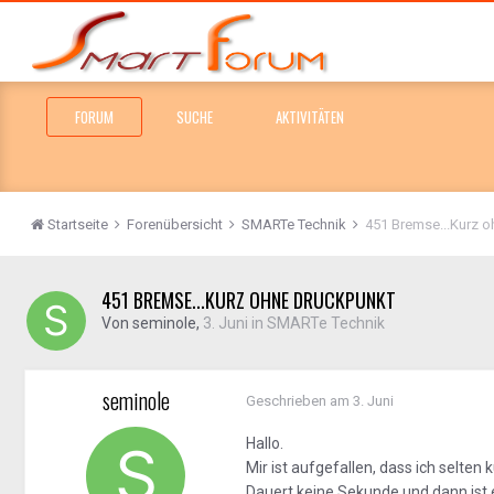
FORUM
SUCHE
AKTIVITÄTEN
Startseite
Forenübersicht
SMARTe Technik
451 Bremse...Kurz 
451 BREMSE...KURZ OHNE DRUCKPUNKT
Von
seminole
,
3. Juni
in
SMARTe Technik
seminole
Geschrieben am
3. Juni
Hallo.
Mir ist aufgefallen, dass ich selte
Dauert keine Sekunde und dann ist 