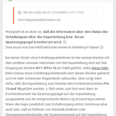
AM 28.4.2026 UM 07:13 SCHRIEB
SHORTY840
:
Den Hupenstecker kenne ich,
Prinzipiell ist es eben so,
daß die Information über den Status der
Schaltwippen über die Hupenleitung bzw. deren
Spannungspegel transferiert wird.
🙂
Dies muss man bei Fehlfunktionen immer im Hinterkopf haben!
😉
Bei einem Smart ohne Schaltwippenlenkrad ist der weisse Stecker mit
dem anderen weissen verbunden und die Hupenleitung wird auf den
Eingang am Stecker
N11-8 Pin 16
am SAM geführt, siehe
diese Seite
.
Beim Einbau eines Schaltwippenlenkrads wird dieser Stecker getrennt
und mit dem schwarzen Gegenstück verbunden, dies sorgt dann
dafür, daß die Hupenleitung zum Stecker des Kombiinstrumentes
Pin
13 und 18
geführt werden, s. Bild unten, und dort wird dann im
Kombiinstrument der Spannungspegel auf der Hupenleitung
ausgewertet und die entsprechende Aktion Up/Down/Hupe initiiert.
Wenn die Hupe zusätzlich zum Schaltvorgang ertönt, könnte es aber
auch sein, daß im Rahmen von Wackelkontakten oder
Übergangswiderständen der Spannungspegel auf der Hupenleitung