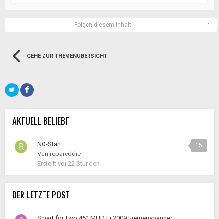
Folgen diesem Inhalt
1
GEHE ZUR THEMENÜBERSICHT
AKTUELL BELIEBT
NO-Start
15
Von
repareddie
Erstellt
vor 22 Stunden
DER LETZTE POST
Smart for Two 451 MHD Bj 2009 Riemenspanner