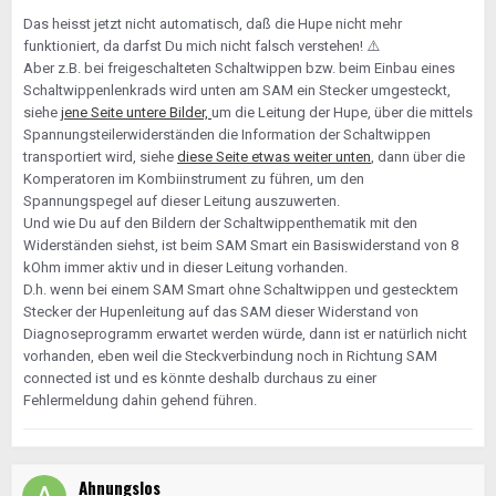
Das heisst jetzt nicht automatisch, daß die Hupe nicht mehr
funktioniert, da darfst Du mich nicht falsch verstehen!
⚠️
Aber z.B. bei freigeschalteten Schaltwippen bzw. beim Einbau eines
Schaltwippenlenkrads wird unten am SAM ein Stecker umgesteckt,
siehe
jene Seite untere Bilder,
um die Leitung der Hupe, über die mittels
Spannungsteilerwiderständen die Information der Schaltwippen
transportiert wird, siehe
diese Seite etwas weiter unten
, dann über die
Komperatoren im Kombiinstrument zu führen, um den
Spannungspegel auf dieser Leitung auszuwerten.
Und wie Du auf den Bildern der Schaltwippenthematik mit den
Widerständen siehst, ist beim SAM Smart ein Basiswiderstand von 8
kOhm immer aktiv und in dieser Leitung vorhanden.
D.h. wenn bei einem SAM Smart ohne Schaltwippen und gestecktem
Stecker der Hupenleitung auf das SAM dieser Widerstand von
Diagnoseprogramm erwartet werden würde, dann ist er natürlich nicht
vorhanden, eben weil die Steckverbindung noch in Richtung SAM
connected ist und es könnte deshalb durchaus zu einer
Fehlermeldung dahin gehend führen.
Ahnungslos