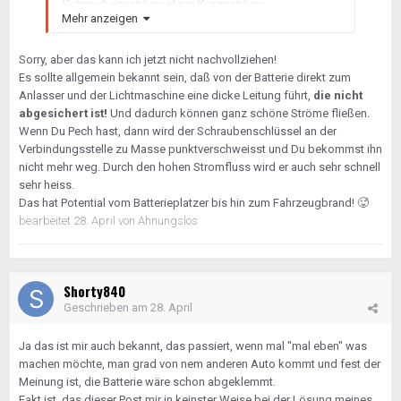
Schraubenschlüssel ein Kurzschluss.
Mehr anzeigen
Sorry, aber das kann ich jetzt nicht nachvollziehen!
Es sollte allgemein bekannt sein, daß von der Batterie direkt zum
Anlasser und der Lichtmaschine eine dicke Leitung führt,
die nicht
abgesichert ist!
Und dadurch können ganz schöne Ströme fließen.
Wenn Du Pech hast, dann wird der Schraubenschlüssel an der
Verbindungsstelle zu Masse punktverschweisst und Du bekommst ihn
nicht mehr weg. Durch den hohen Stromfluss wird er auch sehr schnell
sehr heiss.
Das hat Potential vom Batterieplatzer bis hin zum Fahrzeugbrand!
🥵
bearbeitet
28. April
von Ahnungslos
Shorty840
Geschrieben am
28. April
Ja das ist mir auch bekannt, das passiert, wenn mal "mal eben" was
machen möchte, man grad von nem anderen Auto kommt und fest der
Meinung ist, die Batterie wäre schon abgeklemmt.
Fakt ist, das dieser Post mir in keinster Weise bei der Lösung meines