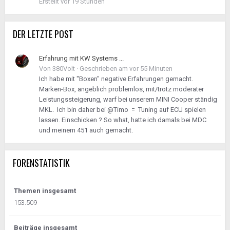
Erstellt
vor 19 Stunden
DER LETZTE POST
Erfahrung mit KW Systems ...
Von
380Volt
·
Geschrieben am
vor 55 Minuten
Ich habe mit "Boxen" negative Erfahrungen gemacht.
Marken-Box, angeblich problemlos, mit/trotz moderater
Leistungssteigerung, warf bei unserem MINI Cooper ständig
MKL. Ich bin daher bei @Timo = Tuning auf ECU spielen
lassen. Einschicken ? So what, hatte ich damals bei MDC
und meinem 451 auch gemacht.
FORENSTATISTIK
Themen insgesamt
153.509
Beiträge insgesamt