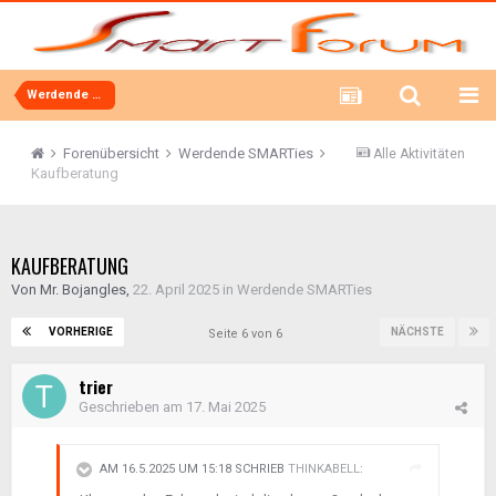
Werdende SMARTies
Forenübersicht
Werdende SMARTies
Alle Aktivitäten
Kaufberatung
KAUFBERATUNG
Von
Mr. Bojangles
,
22. April 2025
in
Werdende SMARTies
VORHERIGE
NÄCHSTE
Seite 6 von 6
trier
Geschrieben am
17. Mai 2025
AM 16.5.2025 UM 15:18 SCHRIEB
THINKABELL
: