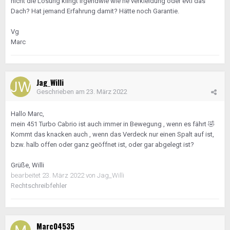
nicht die Lösung klingt irgendwie wie ne verkleidung oder evtl das
Dach? Hat jemand Erfahrung damit? Hätte noch Garantie.
Vg
Marc
Jag_Willi
Geschrieben am
23. März 2022
Hallo Marc,
mein 451 Turbo Cabrio ist auch immer in Bewegung , wenn es fährt
🤣
Kommt das knacken auch , wenn das Verdeck nur einen Spalt auf ist,
bzw. halb offen oder ganz geöffnet ist, oder gar abgelegt ist?
Grüße, Willi
bearbeitet
23. März 2022
von Jag_Willi
Rechtschreibfehler
Marc04535