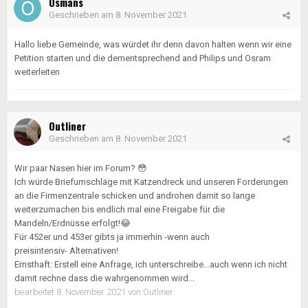
Osmans
Geschrieben am
8. November 2021
Hallo liebe Gemeinde, was würdet ihr denn davon halten wenn wir eine
Petition starten und die dementsprechend and Philips und Osram
weiterleiten
Outliner
Geschrieben am
8. November 2021
Wir paar Nasen hier im Forum?
😳
Ich würde Briefumschläge mit Katzendreck und unseren Forderungen
an die Firmenzentrale schicken und androhen damit so lange
weiterzumachen bis endlich mal eine Freigabe für die
Mandeln/Erdnüsse erfolgt!
😂
Für 452er und 453er gibts ja immerhin -wenn auch
preisintensiv- Alternativen!
Ernsthaft: Erstell eine Anfrage, ich unterschreibe...auch wenn ich nicht
damit rechne dass die wahrgenommen wird...
bearbeitet
8. November 2021
von Outliner