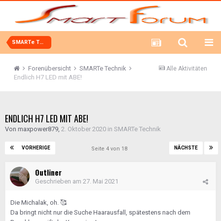
SMARTe Technik
Forenübersicht
SMARTe Technik
Alle Aktivitäten
Endlich H7 LED mit ABE!
ENDLICH H7 LED MIT ABE!
Von
maxpower879
,
2. Oktober 2020
in
SMARTe Technik
VORHERIGE
NÄCHSTE
Seite 4 von 18
Outliner
Geschrieben am
27. Mai 2021
Die Michalak, oh.
🥰
Da bringt nicht nur die Suche Haarausfall, spätestens nach dem