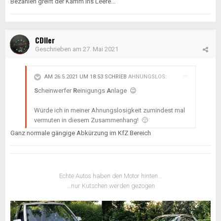
Bezahlen greift der Kamm ins Leere...
CDIler
Geschrieben am
27. Mai 2021
AM 26.5.2021 UM 18:53 SCHRIEB
AHNUNGSLOS
:
S
cheinwerfer
R
einigungs
A
nlage
😉
Würde ich in meiner Ahnungslosigkeit zumindest mal
vermuten in diesem Zusammenhang!
🙂
Ganz normale gängige Abkürzung im KfZ Bereich
Echte Autos haben den Motor hinten...
...nur Kutschen werden gezogen