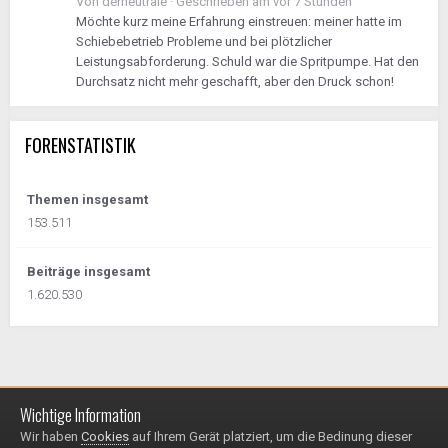
Von
derneutrale
·
Geschrieben am
vor 7 Stunden
Möchte kurz meine Erfahrung einstreuen: meiner hatte im
Schiebebetrieb Probleme und bei plötzlicher
Leistungsabforderung. Schuld war die Spritpumpe. Hat den
Durchsatz nicht mehr geschafft, aber den Druck schon!
FORENSTATISTIK
Themen insgesamt
153.511
Beiträge insgesamt
1.620.530
Wichtige Information
Impressum / Datenschutzerklärung
Kontakt
Wir haben
Cookies
auf Ihrem Gerät platziert, um die Bedinung dieser