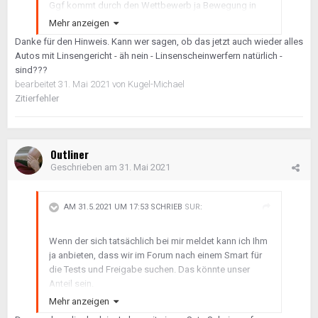
Ggf kommt durch den Wettbewerb ja Bewegung in
die Fahrzeuglisten.
Mehr anzeigen
Danke für den Hinweis. Kann wer sagen, ob das jetzt auch wieder alles
Autos mit Linsengericht - äh nein - Linsenscheinwerfern natürlich -
sind???
bearbeitet
31. Mai 2021
von Kugel-Michael
Zitierfehler
Outliner
Geschrieben am
31. Mai 2021
AM 31.5.2021 UM 17:53 SCHRIEB
SUR
:
Wenn der sich tatsächlich bei mir meldet kann ich Ihm
ja anbieten, dass wir im Forum nach einem Smart für
die Tests und Freigabe suchen. Das könnte unser
Anteil sein.
Mehr anzeigen