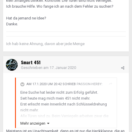
kein 3maliges blinken. Kontrolle: Die Türen sind nicht verriegelt.
Ich brauche Hilfe. Wo fange ich an nach dem Fehler zu suchen?
Hat da jemand ne Idee?
Danke.
Ich hab keine Ahnung, davon aber jede Menge
Smart 451
Geschrieben am
17. Januar 2020
AM 17.1.2020 UM 20:42 SCHRIEB
PASSION-HERBY
:
Eine Suche hat leider nicht zum Erfolg geführt.
Seit heute mag mich mein 451 nicht mehr.
Erst erlischt mein Innenlicht nach Schlüsseldrehung
nicht mehr.
Alle Türen sind zu. Beim Verriegeln arbeiten zwar die
Motoren aber kein 3maliges blinken. Kontrolle: Die
Mehr anzeigen
Türen sind nicht verriegelt.
Meistens ist es Unachtsamkeit, denn es ist nur die Heckklappe, die an