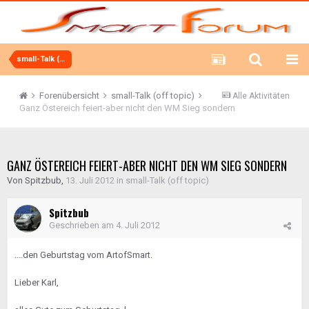
small-Talk (off topic)
Forenübersicht
small-Talk (off topic)
Alle Aktivitäten
Ganz Östereich feiert-aber nicht den WM Sieg sondern
GANZ ÖSTEREICH FEIERT-ABER NICHT DEN WM SIEG SONDERN
Von
Spitzbub
,
13. Juli 2012
in
small-Talk (off topic)
Spitzbub
Geschrieben am
4. Juli 2012
....den Geburtstag vom ArtofSmart.
Lieber Karl,