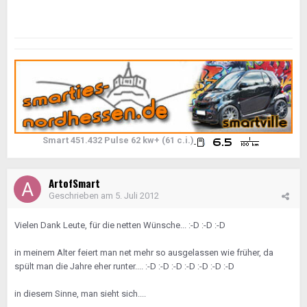
Smart 451.432 Pulse 62 kw+ (61 c.i.)
ArtofSmart
Geschrieben am
5. Juli 2012
Vielen Dank Leute, für die netten Wünsche... :-D :-D :-D
in meinem Alter feiert man net mehr so ausgelassen wie früher, da
spült man die Jahre eher runter.... :-D :-D :-D :-D :-D :-D :-D
in diesem Sinne, man sieht sich....