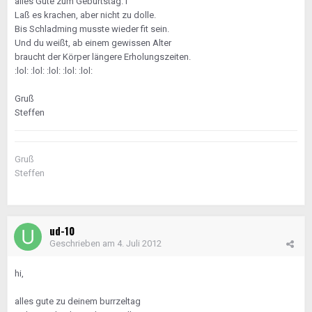
alles Gute zum Geburtstag. l
Laß es krachen, aber nicht zu dolle.
Bis Schladming musste wieder fit sein.
Und du weißt, ab einem gewissen Alter
braucht der Körper längere Erholungszeiten.
:lol: :lol: :lol: :lol: :lol:
Gruß
Steffen
Gruß
Steffen
ud-10
Geschrieben am
4. Juli 2012
hi,
alles gute zu deinem burrzeltag