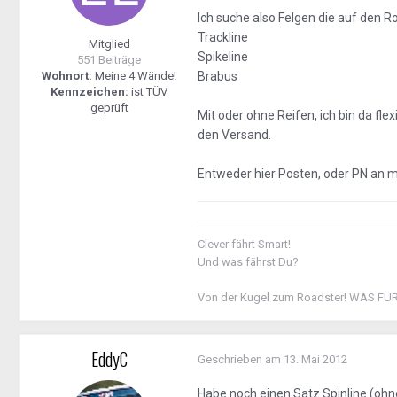
Ich suche also Felgen die auf den R
Trackline
Mitglied
Spikeline
551 Beiträge
Wohnort:
Meine 4 Wände!
Brabus
Kennzeichen:
ist TÜV
geprüft
Mit oder ohne Reifen, ich bin da fle
den Versand.
Entweder hier Posten, oder PN an m
Clever fährt Smart!
Und was fährst Du?
Von der Kugel zum Roadster! WAS FÜ
EddyC
Geschrieben am
13. Mai 2012
Habe noch einen Satz Spinline (ohne