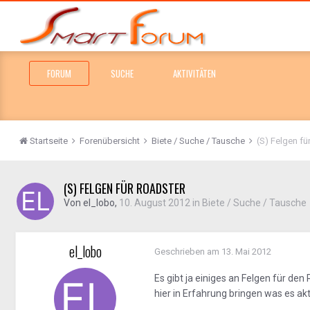
FORUM
SUCHE
AKTIVITÄTEN
Startseite
Forenübersicht
Biete / Suche / Tausche
(S) Felgen fü
(S) FELGEN FÜR ROADSTER
Von
el_lobo
,
10. August 2012
in
Biete / Suche / Tausche
el_lobo
Geschrieben am
13. Mai 2012
Es gibt ja einiges an Felgen für den
hier in Erfahrung bringen was es akt