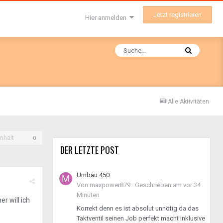
Jetzt registrieren
Hier anmelden
Alle Aktivitäten
nhalt
0
DER LETZTE POST
Umbau 450
Von
maxpower879
·
Geschrieben am
vor 34
Minuten
r will ich
Korrekt denn es ist absolut unnötig da das
Taktventil seinen Job perfekt macht inklusive