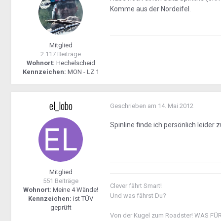
Komme aus der Nordeifel.
Mitglied
2.117 Beiträge
Wohnort:
Hechelscheid
Kennzeichen:
MON - LZ 1
el_lobo
Geschrieben am
14. Mai 2012
Spinline finde ich persönlich leider 
Mitglied
551 Beiträge
Clever fährt Smart!
Wohnort:
Meine 4 Wände!
Und was fährst Du?
Kennzeichen:
ist TÜV
geprüft
Von der Kugel zum Roadster! WAS FÜ