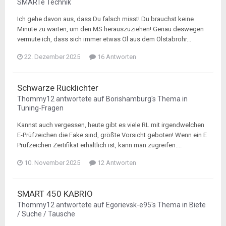
SMARTe Technik
Ich gehe davon aus, dass Du falsch misst! Du brauchst keine
Minute zu warten, um den MS herauszuziehen! Genau deswegen
vermute ich, dass sich immer etwas Öl aus dem Ölstabrohr...
22. Dezember 2025
16 Antworten
Schwarze Rücklichter
Thommy12
antwortete auf
Borishamburg
's Thema in
Tuning-Fragen
Kannst auch vergessen, heute gibt es viele RL mit irgendwelchen
E-Prüfzeichen die Fake sind, größte Vorsicht geboten! Wenn ein E
Prüfzeichen Zertifikat erhältlich ist, kann man zugreifen....
10. November 2025
12 Antworten
SMART 450 KABRIO
Thommy12
antwortete auf
Egorievsk-e95
's Thema in
Biete
/ Suche / Tausche