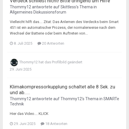
Verdeck schließt nicht! Bitte dringend um Hilfe
Thommy12
antwortete auf
Skittless
's Thema in
Allgemeines Diskussionsforum
Vielleicht hilft das.... Zitat: Das Anlernen des Verdecks beim Smart
451 ist ein automatischer Prozess, der normalerweise nach dem
Wechsel der Batterie oder beim Auftreten von...
8. Juli 2025
20 Antworten
Thommy12
hat das Profilbild geändert
29. Juni 2025
Klimakompressorkupplung schaltet alle 8 Sek. zu
und ab.....
Thommy12
antwortete auf
Thommy12
's Thema in
SMARTe
Technik
Hier das Video.... KLICK
29. Juni 2025
18 Antworten