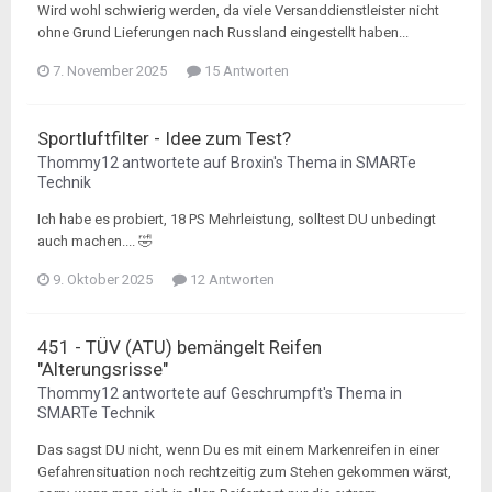
Wird wohl schwierig werden, da viele Versanddienstleister nicht
ohne Grund Lieferungen nach Russland eingestellt haben...
7. November 2025
15 Antworten
Sportluftfilter - Idee zum Test?
Thommy12
antwortete auf
Broxin
's Thema in
SMARTe
Technik
Ich habe es probiert, 18 PS Mehrleistung, solltest DU unbedingt
auch machen.... 🤣
9. Oktober 2025
12 Antworten
451 - TÜV (ATU) bemängelt Reifen
"Alterungsrisse"
Thommy12
antwortete auf
Geschrumpft
's Thema in
SMARTe Technik
Das sagst DU nicht, wenn Du es mit einem Markenreifen in einer
Gefahrensituation noch rechtzeitig zum Stehen gekommen wärst,