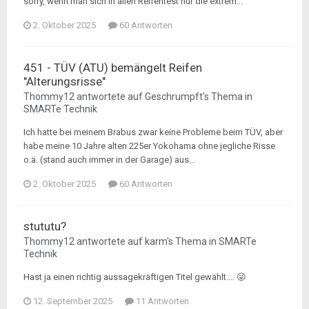
sorry, wenn man sich in allen Reifentest nur die extrem...
2. Oktober 2025
60 Antworten
451 - TÜV (ATU) bemängelt Reifen
"Alterungsrisse"
Thommy12
antwortete auf
Geschrumpft
's Thema in
SMARTe Technik
Ich hatte bei meinem Brabus zwar keine Probleme beim TÜV, aber
habe meine 10 Jahre alten 225er Yokohama ohne jegliche Risse
o.ä. (stand auch immer in der Garage) aus...
2. Oktober 2025
60 Antworten
stututu?
Thommy12
antwortete auf
karm
's Thema in
SMARTe
Technik
Hast ja einen richtig aussagekräftigen Titel gewählt.... 😜
12. September 2025
11 Antworten