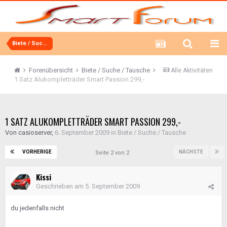
Biete / Suche / Tausche
Forenübersicht
Biete / Suche / Tausche
Alle Aktivitäten
1 Satz Alukompletträder Smart Passion 299,-
1 SATZ ALUKOMPLETTRÄDER SMART PASSION 299,-
Von
casioserver
,
6. September 2009
in
Biete / Suche / Tausche
VORHERIGE
NÄCHSTE
Seite 2 von 2
Kissi
Geschrieben am
5. September 2009
du jedenfalls nicht