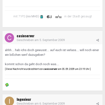
mit 71PS
(nix MHD)
in der Stadt gesaugt
casioserver
Geschrieben am
5. September 2009
ahhh.... hab ichs doch gewusst.... auf euch ist verlass.... will noch einer
ein bißchen senf dazugeben?
kommt schon da geht doch noch was....
[ Diese Nachricht wurde editiert von
casioserver
am 05.09.2009 um 23:19 Uhr ]
Ingenieur
Geschrieben am
6. September 2009