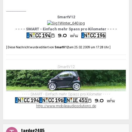
-----------------
SmartV12
- - - - SMART - Einfach mehr Spass pro Kilometer - - - -
[ Diese Nachricht wurde editiert von
SmartV12
am 25.02.2009 um 17:28 Uhr ]
SmartV12
- - - - SMART - Einfach mehr Spass pro Kilometer - - - -
http://www.mobileaudiosolutions.de
tagdog2405