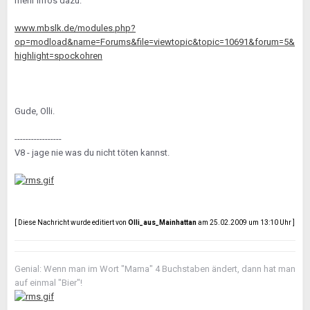
mehr Infos dazu:
www.mbslk.de/modules.php?
op=modload&name=Forums&file=viewtopic&topic=10691&forum=5&
highlight=spockohren
Gude, Olli.
-----------------
V8 - jage nie was du nicht töten kannst.
[ Diese Nachricht wurde editiert von
Olli_aus_Mainhattan
am 25.02.2009 um 13:10 Uhr ]
Genial: Wenn man im Wort "Mama" 4 Buchstaben ändert, dann hat man
auf einmal "Bier"!