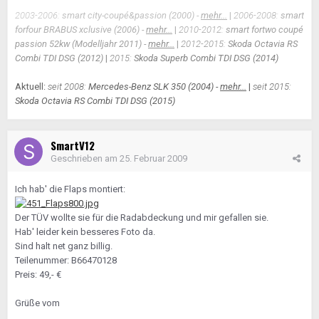
2003-2006:
smart city-coupé&passion (2000) -
mehr...
|
2006-2008:
smart
forfour BRABUS xclusive (2006) -
mehr...
|
2010-2012:
smart fortwo coupé
passion 52kw (Modelljahr 2011) -
mehr...
|
2012-2015:
Skoda Octavia RS
Combi TDI DSG (2012)
|
2015:
Skoda Superb Combi TDI DSG (2014)
Aktuell:
seit 2008:
Mercedes-Benz SLK 350 (2004) -
mehr...
|
seit 2015:
Skoda Octavia RS Combi TDI DSG (2015)
SmartV12
Geschrieben am
25. Februar 2009
Ich hab' die Flaps montiert:
Der TÜV wollte sie für die Radabdeckung und mir gefallen sie.
Hab' leider kein besseres Foto da.
Sind halt net ganz billig.
Teilenummer: B66470128
Preis: 49,- €
Grüße vom