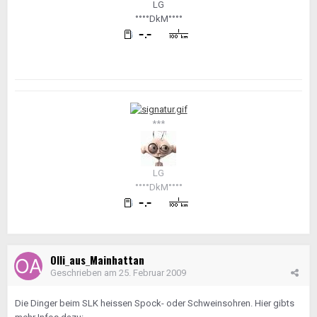
LG
°°°°DkM°°°°
***
LG
°°°°DkM°°°°
Olli_aus_Mainhattan
Geschrieben am
25. Februar 2009
Die Dinger beim SLK heissen Spock- oder Schweinsohren. Hier gibts