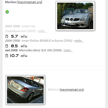
Markus
[
me»mysmart.org
]
2003-2006:
smart city-
coupé&passion (2000) -
mehr...
2006-2008:
smart forfour BRABUS xclusive (2006) -
mehr...
seit 2008:
Mercedes-Benz SLK 350 (2004) -
mehr...
Markus
[
me»mysmart.org
]