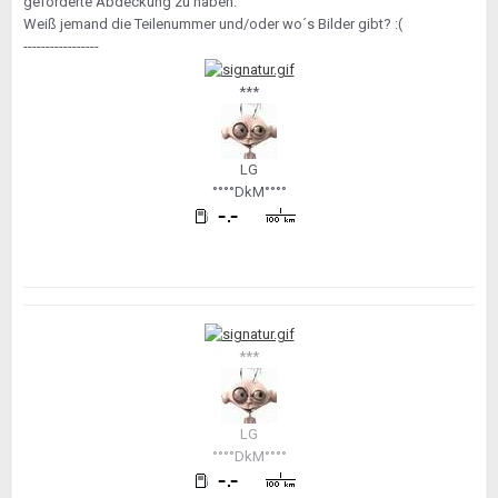
geforderte Abdeckung zu haben.
Weiß jemand die Teilenummer und/oder wo´s Bilder gibt? :(
-----------------
***
LG
°°°°DkM°°°°
***
LG
°°°°DkM°°°°