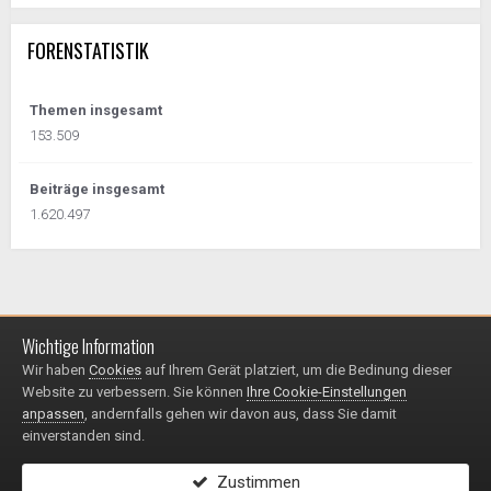
FORENSTATISTIK
Themen insgesamt
153.509
Beiträge insgesamt
1.620.497
Wichtige Information
Impressum / Datenschutzerklärung
Kontakt
Wir haben
Cookies
auf Ihrem Gerät platziert, um die Bedinung dieser
© 1999 - 2025
Website zu verbessern. Sie können
Ihre Cookie-Einstellungen
Powered by Invision Community
anpassen
, andernfalls gehen wir davon aus, dass Sie damit
einverstanden sind.
Zustimmen