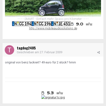
- - - - SMART - Einfach mehr Spass pro Kilometer - - - -
http://www.mobileaudiosolutions.de
tagdog2405
Geschrieben am
27. Februar 2009
original von benz lackiert? 49 euro für 2 stück? hmm