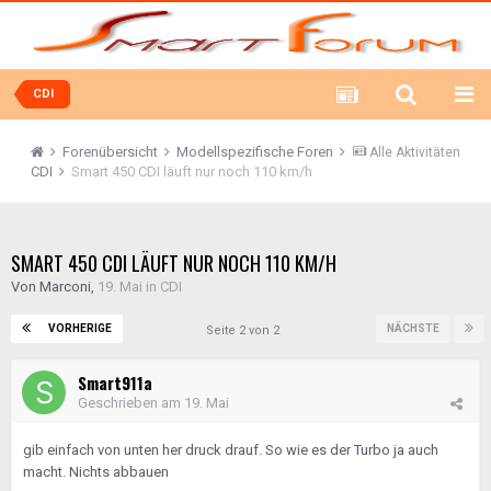
CDI
Forenübersicht
Modellspezifische Foren
Alle Aktivitäten
CDI
Smart 450 CDI läuft nur noch 110 km/h
SMART 450 CDI LÄUFT NUR NOCH 110 KM/H
Von
Marconi
,
19. Mai
in
CDI
VORHERIGE
NÄCHSTE
Seite 2 von 2
Smart911a
Geschrieben am
19. Mai
gib einfach von unten her druck drauf. So wie es der Turbo ja auch
macht. Nichts abbauen