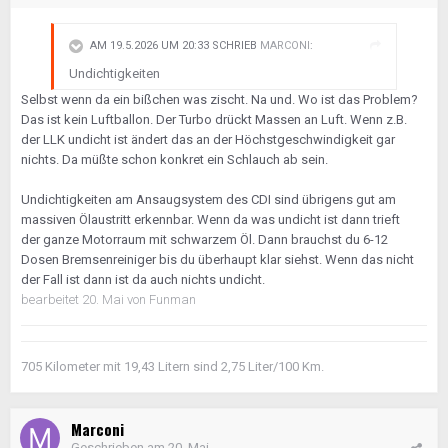
AM 19.5.2026 UM 20:33 SCHRIEB
MARCONI
:
Undichtigkeiten
Selbst wenn da ein bißchen was zischt. Na und. Wo ist das Problem?
Das ist kein Luftballon. Der Turbo drückt Massen an Luft. Wenn z.B.
der LLK undicht ist ändert das an der Höchstgeschwindigkeit gar
nichts. Da müßte schon konkret ein Schlauch ab sein.
Undichtigkeiten am Ansaugsystem des CDI sind übrigens gut am
massiven Ölaustritt erkennbar. Wenn da was undicht ist dann trieft
der ganze Motorraum mit schwarzem Öl. Dann brauchst du 6-12
Dosen Bremsenreiniger bis du überhaupt klar siehst. Wenn das nicht
der Fall ist dann ist da auch nichts undicht.
bearbeitet
20. Mai
von Funman
705 Kilometer mit 19,43 Litern sind 2,75 Liter/100 Km.
Marconi
Geschrieben am
20. Mai