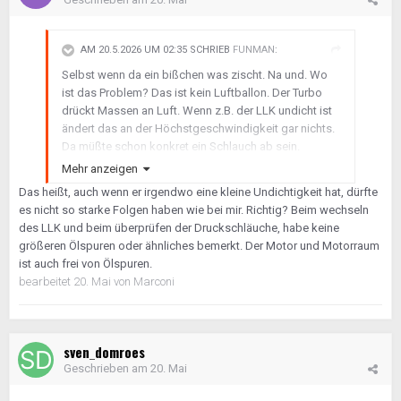
AM 20.5.2026 UM 02:35 SCHRIEB
FUNMAN
:
Selbst wenn da ein bißchen was zischt. Na und. Wo
ist das Problem? Das ist kein Luftballon. Der Turbo
drückt Massen an Luft. Wenn z.B. der LLK undicht ist
ändert das an der Höchstgeschwindigkeit gar nichts.
Da müßte schon konkret ein Schlauch ab sein.
Mehr anzeigen
Undichtigkeiten am Ansaugsystem des CDI sind
Das heißt, auch wenn er irgendwo eine kleine Undichtigkeit hat, dürfte
übrigens gut am massiven Ölaustritt erkennbar. Wenn
es nicht so starke Folgen haben wie bei mir. Richtig? Beim wechseln
da was undicht ist dann trieft der ganze Motorraum
des LLK und beim überprüfen der Druckschläuche, habe keine
mit schwarzem Öl. Dann brauchst du 6-12 Dosen
größeren Ölspuren oder ähnliches bemerkt. Der Motor und Motorraum
Bremsenreiniger bis du überhaupt klar siehst. Wenn
ist auch frei von Ölspuren.
das nicht der Fall ist dann ist da auch nichts undicht.
bearbeitet
20. Mai
von Marconi
sven_domroes
Geschrieben am
20. Mai