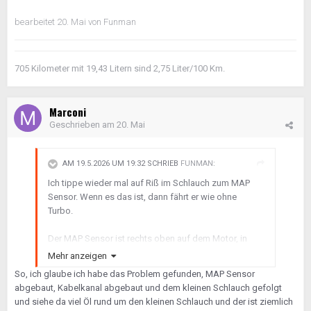
bearbeitet
20. Mai
von Funman
705 Kilometer mit 19,43 Litern sind 2,75 Liter/100 Km.
Marconi
Geschrieben am
20. Mai
AM 19.5.2026 UM 19:32 SCHRIEB
FUNMAN
:
Ich tippe wieder mal auf Riß im Schlauch zum MAP
Sensor. Wenn es das ist, dann fährt er wie ohne
Turbo.
Der MAP Sensor ist rechts oben auf dem Motor, in
Gummi gelagert. Kannst du abschrauben. Da drunter
Mehr anzeigen
ist ein Schlauch, der zur Ansaugbrücke geht. Wenn
So, ich glaube ich habe das Problem gefunden, MAP Sensor
der Schlauch irgendwo ölig ist, oder Ölnebel in der
abgebaut, Kabelkanal abgebaut und dem kleinen Schlauch gefolgt
Umgebung des Schlauches, dann ist es das Problem.
und siehe da viel Öl rund um den kleinen Schlauch und der ist ziemlich