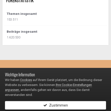
FORENSTATISTIK
Themen insgesamt
153.511
Beiträge insgesamt
1.620.530
Impressum / Datenschutzerklärung
Kontakt
Wichtige Information
© 1999 - 2025
Wir haben
Cookies
auf Ihrem Gerät platziert, um die Bedinung dieser
Powered by Invision Community
Website zu verbessern. Sie können
Ihre Cookie-Einstellungen
anpassen
, andernfalls gehen wir davon aus, dass Sie damit
einverstanden sind.
Zustimmen