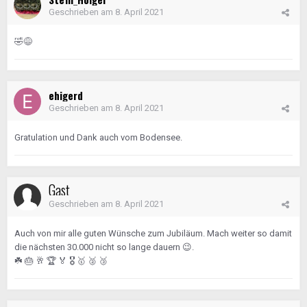
Geschrieben am
8. April 2021
🤣
😅
ehigerd
Geschrieben am
8. April 2021
Gratulation und Dank auch vom Bodensee.
Gast
Geschrieben am
8. April 2021
Auch von mir alle guten Wünsche zum Jubiläum. Mach weiter so damit
die nächsten 30.000 nicht so lange dauern
😉
.
☘️
🎂
🥂
🏆
🏅
🎖️
🥇
🥈
🥉