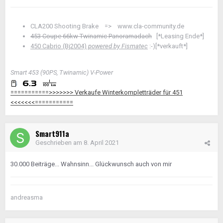
CLA200 Shooting Brake =>
www.cla-community.de
453 Coupe 66kw Twinamic Panoramadach
[*Leasing Ende*]
450 Cabrio (Bj2004)
powered by Fismatec
:-)[*verkauft*]
Smart 453 (90PS, Twinamic) V-Power
===========>>>>>>> Verkaufe Winterkompletträder für 451
<<<<<<<===========
Smart911a
Geschrieben am
8. April 2021
30.000 Beiträge... Wahnsinn... Glückwunsch auch von mir
andreasma