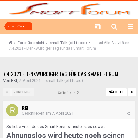
small-Talk (off topic)
Forenübersicht
small-Talk (off topic)
Alle Aktivitäten
7.4.2021 - Denkwürdiger Tag für das Smart Forum
7.4.2021 - DENKWÜRDIGER TAG FÜR DAS SMART FORUM
Von
RKI
,
7. April 2021
in
small-Talk (off topic)
VORHERIGE
NÄCHSTE
Seite 1 von 2
RKI
Geschrieben am
7. April 2021
So liebe Freunde des Smart Forums, heute ist es soweit.
Ahnungslos wird heute noch seinen