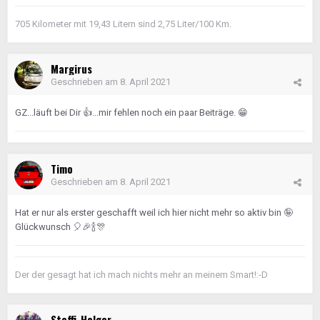
705 Kilometer mit 19,43 Litern sind 2,75 Liter/100 Km.
Margirus
Geschrieben am
8. April 2021
GZ...läuft bei Dir
👍
...mir fehlen noch ein paar Beiträge.
😁
Timo
Geschrieben am
8. April 2021
Hat er nur als erster geschafft weil ich hier nicht mehr so aktiv bin
🤪
Glückwunsch
🎈
🎉
🍾
🎊
Der der gesagt hat ich mach nichts mehr an meinem Smart!:-D
Steffi_Holger