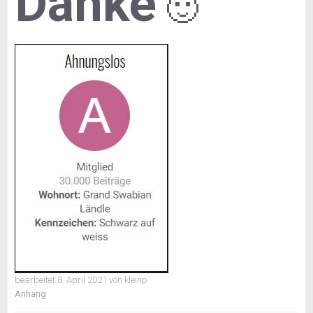
Danke
🙂
bearbeitet
8. April 2021
von kleinp
Anhang