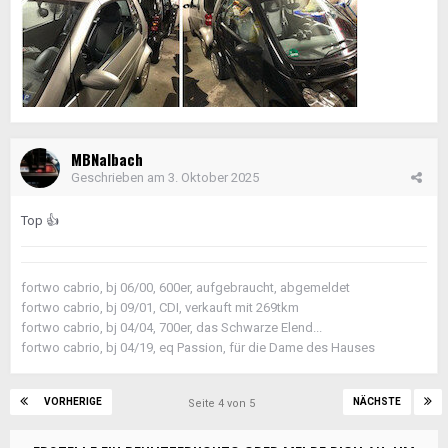
MBNalbach
Geschrieben am
3. Oktober 2025
Top
👍
fortwo cabrio, bj 06/00, 600er, aufgebraucht, abgemeldet
fortwo cabrio, bj 09/01, CDI, verkauft mit 269tkm
fortwo cabrio, bj 04/04, 700er, das Schwarze Elend...
fortwo cabrio, bj 04/19, eq Passion, für die Dame des Hauses
VORHERIGE
NÄCHSTE
Seite 4 von 5