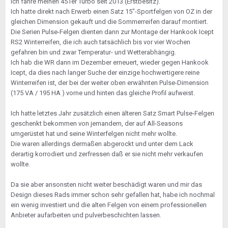
Ich fahre meinen 451er Turbo seit 2013 (Erstbesitz).
Ich hatte direkt nach Erwerb einen Satz 15"-Sportfelgen von OZ in der
gleichen Dimension gekauft und die Sommerreifen darauf montiert.
Die Serien Pulse-Felgen dienten dann zur Montage der Hankook Icept
RS2 Winterreifen, die ich auch tatsächlich bis vor vier Wochen
gefahren bin und zwar Temperatur- und Wetterabhängig.
Ich hab die WR dann im Dezember erneuert, wieder gegen Hankook
Icept, da dies nach langer Suche der einzige hochwertigere reine
Winterreifen ist, der bei der weiter oben erwähnten Pulse-Dimension
(175 VA / 195 HA ) vorne und hinten das gleiche Profil aufweist.
Ich hatte letztes Jahr zusätzlich einen älteren Satz Smart Pulse-Felgen
geschenkt bekommen von jemandem, der auf All-Seasons
umgerüstet hat und seine Winterfelgen nicht mehr wollte.
Die waren allerdings dermaßen abgerockt und unter dem Lack
derartig korrodiert und zerfressen daß er sie nicht mehr verkaufen
wollte.
Da sie aber ansonsten nicht weiter beschädigt waren und mir das
Design dieses Rads immer schon sehr gefallen hat, habe ich nochmal
ein wenig investiert und die alten Felgen von einem professionellen
Anbieter aufarbeiten und pulverbeschichten lassen.