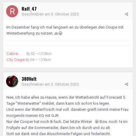
Ralf_47
Geschrieben am
3. Oktober 2025
Im Dezember fang ich mal langsam an zu überlegen den Coupe mit
Winterbereifung zu nutzen.
🙏
😂
Cabrio
Bj.02 ~
300
tkm
City Coupe
Bj.04 ~
120
tkm
380Volt
Geschrieben am
3. Oktober 2025
Nee, ich habe alles zu Hause, wenn der Wetterbericht auf Forecast 5
Tage "Winterwetter" meldet, dann kann ich sofort los legen.
Und wenn der Wetterfrosch mal voll daneben greift nimmt meine Frau
morgends meinen EQ mit GJR.
Nur der Cooper hat noch 8-fach. Der letzte Winter
🤩
Bzw. noch 1x im
Frühjahr auf die Sommerräder, dann bin ich durch und zu alt.
Gott sei dank sind das Aluschmiede Felgen und federleicht.