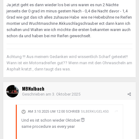
Ja jetzt geht es dann wieder los bei uns waren es nun 2 Nächte
jenseits der 0 grad im minus gestern Nach - 0,4 die Nacht davor - 1,4
Grad wie gut das ich alles zuhause Habe wie ne Hebebühne ne Reifen
montier und Wuchtmaschine Akkuschlagschrauber ect dann kann ich
schalten und Walten wie ich möchte die ersten bekannten waren auch
schon da und haben bei mir Reifen gewechselt.
Achtung !!! Aus meinem Gedanken wird wissentlich Scharf getextet!!
Wann ist ein Motorradreifen gut?? Wenn man mit den Ohrwascheln am
Asphalt kratzt , dann taugt das was.
MBNalbach
Geschrieben am
3. Oktober 2025
AM 3.10.2025 UM 12:00 SCHRIEB
SILBERKUGEL450
:
Und es ist schon wieder Oktober.
😇
same procedure as every year