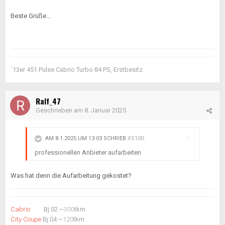
Beste Grüße...
´13er 451 Pulse Cabrio Turbo 84 PS, Erstbesitz
Ralf_47
Geschrieben am
8. Januar 2025
AM 8.1.2025 UM 13:03 SCHRIEB
XS100
:
professionellen Anbieter aufarbeiten
Was hat denn die Aufarbeitung gekostet?
Cabrio
Bj.02 ~
300
tkm
City Coupe
Bj.04 ~
120
tkm