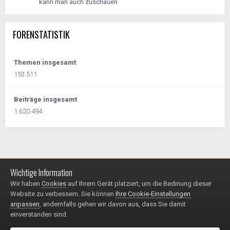
kann man auch zuschauen
FORENSTATISTIK
Themen insgesamt
153.511
Beiträge insgesamt
1.620.494
Wichtige Information
Impressum / Datenschutzerklärung
Kontakt
Wir haben
Cookies
auf Ihrem Gerät platziert, um die Bedinung dieser
© 1999 - 2025
Website zu verbessern. Sie können
Ihre Cookie-Einstellungen
Powered by Invision Community
anpassen
, andernfalls gehen wir davon aus, dass Sie damit
einverstanden sind.