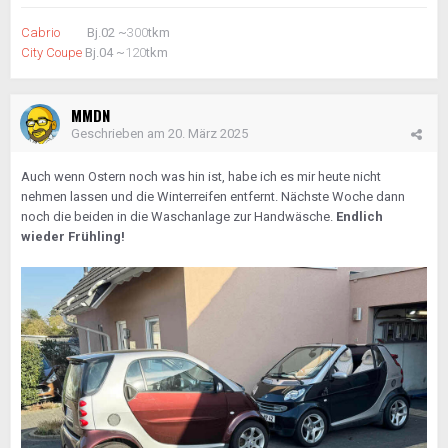
Cabrio
Bj.02 ~
300
tkm
City Coupe
Bj.04 ~
120
tkm
MMDN
Geschrieben am
20. März 2025
Auch wenn Ostern noch was hin ist, habe ich es mir heute nicht
nehmen lassen und die Winterreifen entfernt. Nächste Woche dann
noch die beiden in die Waschanlage zur Handwäsche.
Endlich
wieder Frühling!