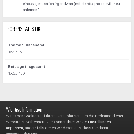
einbaue, muss ich irgendwas (mit stardiagnose evtl) neu
anlernen?
FORENSTATISTIK
Themen insgesamt
153.506
Beiträge insgesamt
1.620.459
Wichtige Information
Impressum / Datenschutzerklärung
Kontakt
Wir haben
Cookies
auf Ihrem Gerät platziert, um die Bedinung dieser
© 1999 - 2025
Website zu verbessern. Sie können
Ihre Cookie-Einstellungen
Powered by Invision Community
anpassen
, andernfalls gehen wir davon aus, dass Sie damit
einverstanden sind.