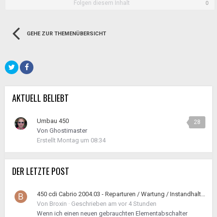
Folgen diesem Inhalt
0
GEHE ZUR THEMENÜBERSICHT
AKTUELL BELIEBT
Umbau 450
28
Von
Ghostimaster
Erstellt
Montag um 08:34
DER LETZTE POST
450 cdi Cabrio 2004.03 - Reparturen / Wartung / Instandhaltung geht los
Von
Broxin
·
Geschrieben am
vor 4 Stunden
Wenn ich einen neuen gebrauchten Elementabschalter