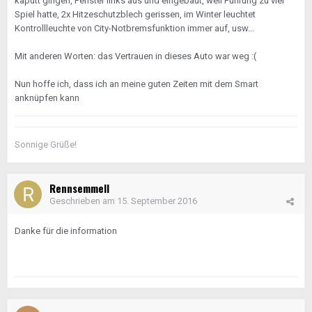
kaputt gingen, Fenster links aus und eingebaut, weil Führung zu viel
Spiel hatte, 2x Hitzeschutzblech gerissen, im Winter leuchtet
Kontrollleuchte von City-Notbremsfunktion immer auf, usw...
Mit anderen Worten: das Vertrauen in dieses Auto war weg :(
Nun hoffe ich, dass ich an meine guten Zeiten mit dem Smart
anknüpfen kann
Sonnige Grüße!
Rennsemmell
Geschrieben am
15. September 2016
Danke für die information