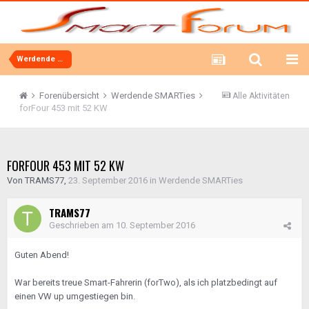
Werdende SMARTies
Forenübersicht
Werdende SMARTies
Alle Aktivitäten
forFour 453 mit 52 KW
FORFOUR 453 MIT 52 KW
Von
TRAMS77
,
23. September 2016
in
Werdende SMARTies
TRAMS77
Geschrieben am
10. September 2016
Guten Abend!
War bereits treue Smart-Fahrerin (forTwo), als ich platzbedingt auf
einen VW up umgestiegen bin.