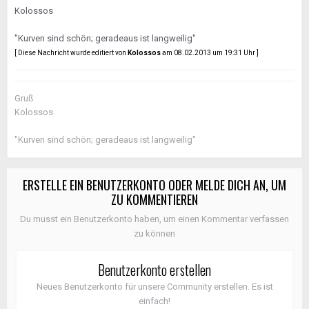
Kolossos
"Kurven sind schön; geradeaus ist langweilig"
[ Diese Nachricht wurde editiert von
Kolossos
am 08.02.2013 um 19:31 Uhr ]
Gruß
Kolossos
"Kurven sind schön; geradeaus ist langweilig"
ERSTELLE EIN BENUTZERKONTO ODER MELDE DICH AN, UM
ZU KOMMENTIEREN
Du musst ein Benutzerkonto haben, um einen Kommentar verfassen
zu können
Benutzerkonto erstellen
Neues Benutzerkonto für unsere Community erstellen. Es ist
einfach!