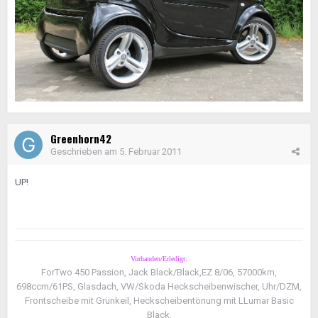
Greenhorn42
Geschrieben am
5. Februar 2011
UP!
Vorhanden/Erledigt:
ForTwo 450 Passion, Jack Black/Black,EZ 8/06, 57000km,
698ccm/61PS, Glasdach, VW/Skoda Heckscheibenwischer, Uhr/DZM,
Frontscheibe mit Grünkeil, Heckscheibentönung mit LLumar Basic
Black,