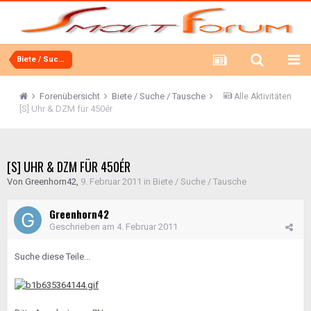
Biete / Suche / Tausche
Forenübersicht
Biete / Suche / Tausche
Alle Aktivitäten
[S] Uhr & DZM für 450ér
[S] UHR & DZM FÜR 450ÉR
Von
Greenhorn42
,
9. Februar 2011
in
Biete / Suche / Tausche
Greenhorn42
Geschrieben am
4. Februar 2011
Suche diese Teile...