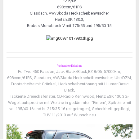
EZ 6/06
698ccm/61PS
Glasdach, VW/Skoda Heckscheibenwischer,
Hertz ESK 130.3,
Brabus Monoblock V mit 175/55 und 195/50-15.
Vorhanden/Erledigt:
ForTwo 450 Passion, Jack Black/Black,EZ 8/06, 57000km,
698ccm/61PS, Glasdach, VW/Skoda Heckscheibenwischer, Uhr/DZM,
Frontscheibe mit Grünkeil, Heckscheibentönung mit LLumar Basic
Black,
lackierte Dreiecksfenster, CD-Radio Kennwood, Hertz ESK 130.3 2-
Wege Lautsprecher mit Weiche in gedämmten "Eimern", Spikeline mit
vo. 195/40-16 und hi. 215/35-16 (eingetragen), Scheckheft gepflegt,
TÜV 11/2013 auf Wunsch neu