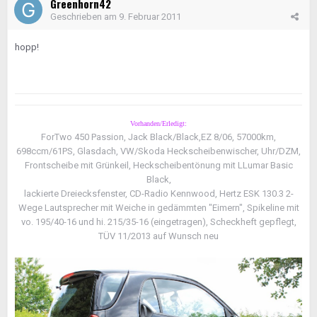
Greenhorn42
Geschrieben am
9. Februar 2011
hopp!
Vorhanden/Erledigt:
ForTwo 450 Passion, Jack Black/Black,EZ 8/06, 57000km,
698ccm/61PS, Glasdach, VW/Skoda Heckscheibenwischer, Uhr/DZM,
Frontscheibe mit Grünkeil, Heckscheibentönung mit LLumar Basic
Black,
lackierte Dreiecksfenster, CD-Radio Kennwood, Hertz ESK 130.3 2-
Wege Lautsprecher mit Weiche in gedämmten "Eimern", Spikeline mit
vo. 195/40-16 und hi. 215/35-16 (eingetragen), Scheckheft gepflegt,
TÜV 11/2013 auf Wunsch neu