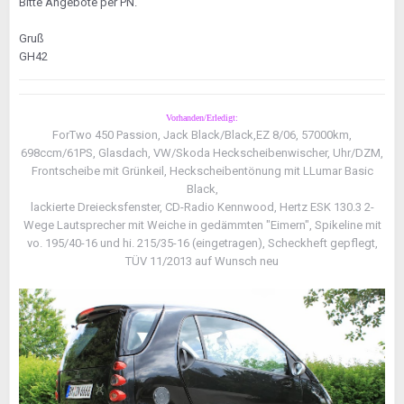
Bitte Angebote per PN.
Gruß
GH42
Vorhanden/Erledigt:
ForTwo 450 Passion, Jack Black/Black,EZ 8/06, 57000km,
698ccm/61PS, Glasdach, VW/Skoda Heckscheibenwischer, Uhr/DZM,
Frontscheibe mit Grünkeil, Heckscheibentönung mit LLumar Basic
Black,
lackierte Dreiecksfenster, CD-Radio Kennwood, Hertz ESK 130.3 2-
Wege Lautsprecher mit Weiche in gedämmten "Eimern", Spikeline mit
vo. 195/40-16 und hi. 215/35-16 (eingetragen), Scheckheft gepflegt,
TÜV 11/2013 auf Wunsch neu