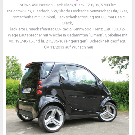
ForTwo 450 Passion, Jack Black/Black,EZ 8/06, 57000km,
698ccm/61PS, Glasdach, VW/Skoda Heckscheibenwischer, Uhr/DZM,
Frontscheibe mit Grünkeil, Heckscheibentönung mit LLumar Basic
Black,
lackierte Dreiecksfenster, CD-Radio Kennwood, Hertz ESK 130.3 2-
Wege Lautsprecher mit Weiche in gedämmten "Eimern", Spikeline mit
vo. 195/40-16 und hi. 215/35-16 (eingetragen), Scheckheft gepflegt,
TÜV 11/2013 auf Wunsch neu