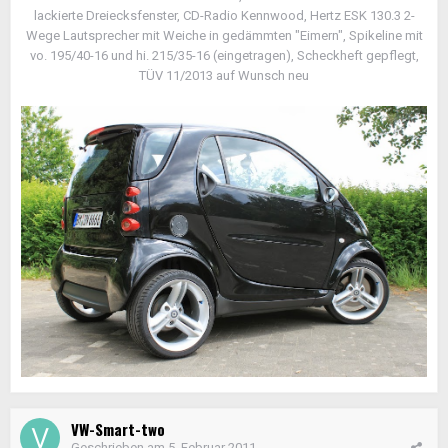
lackierte Dreiecksfenster, CD-Radio Kennwood, Hertz ESK 130.3 2-
Wege Lautsprecher mit Weiche in gedämmten "Eimern", Spikeline mit
vo. 195/40-16 und hi. 215/35-16 (eingetragen), Scheckheft gepflegt,
TÜV 11/2013 auf Wunsch neu
VW-Smart-two
Geschrieben am
5. Februar 2011