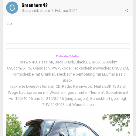
Greenhorn42
Geschrieben am
7. Februar 2011
s.o.
Vorhanden/Erledigt:
ForTwo 450 Passion, Jack Black/Black,EZ 8/06, 57000km,
698ccm/61PS, Glasdach, VW/Skoda Heckscheibenwischer, Uhr/DZM,
Frontscheibe mit Grünkeil, Heckscheibentönung mit LLumar Basic
Black,
lackierte Dreiecksfenster, CD-Radio Kennwood, Hertz ESK 130.3 2-
Wege Lautsprecher mit Weiche in gedämmten "Eimern", Spikeline mit
vo. 195/40-16 und hi. 215/35-16 (eingetragen), Scheckheft gepflegt,
TÜV 11/2013 auf Wunsch neu