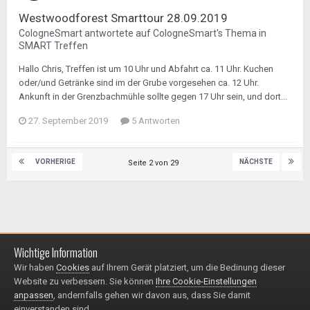
Westwoodforest Smarttour 28.09.2019
CologneSmart
antwortete auf
CologneSmart
's Thema in
SMART Treffen
Hallo Chris, Treffen ist um 10 Uhr und Abfahrt ca. 11 Uhr. Kuchen
oder/und Getränke sind im der Grube vorgesehen ca. 12 Uhr.
Ankunft in der Grenzbachmühle sollte gegen 17 Uhr sein, und dort...
27. September 2019
5 Antworten
VORHERIGE
NÄCHSTE
Seite 2 von 29
Wichtige Information
Impressum / Datenschutzerklärung
Kontakt
Wir haben
Cookies
auf Ihrem Gerät platziert, um die Bedinung dieser
© 1999 - 2025
Website zu verbessern. Sie können
Ihre Cookie-Einstellungen
Powered by Invision Community
anpassen
, andernfalls gehen wir davon aus, dass Sie damit
einverstanden sind.