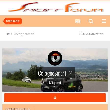
Startseite
CologneSmart
Alle Aktivitäten
CologneSmart
Mitglied
GESAMTE INHALTE