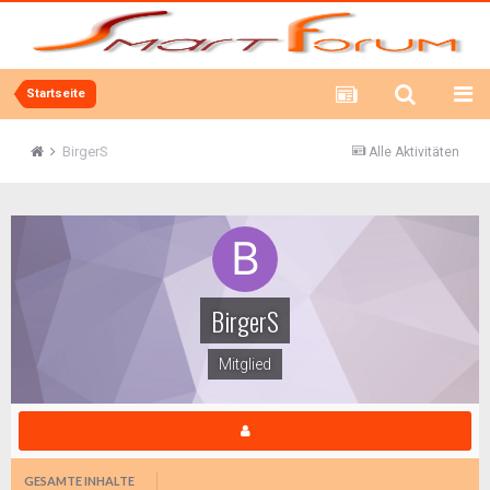
Startseite
BirgerS
Alle Aktivitäten
BirgerS
Mitglied
GESAMTE INHALTE