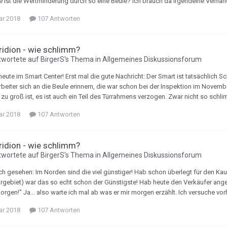
ie ist die Wertminderung durch so eine Beule? Ich brauch da irgendeine Verhan
ar 2018
107 Antworten
Tridion - wie schlimm?
wortete auf
BirgerS
's Thema in
Allgemeines Diskussionsforum
heute im Smart Center! Erst mal die gute Nachricht: Der Smart ist tatsächlich Sc
rbeiter sich an die Beule erinnern, die war schon bei der Inspektion im Novemb
zu groß ist, es ist auch ein Teil des Türrahmens verzogen. Zwar nicht so schli
ar 2018
107 Antworten
Tridion - wie schlimm?
wortete auf
BirgerS
's Thema in
Allgemeines Diskussionsforum
h gesehen: Im Norden sind die viel günstiger! Hab schon überlegt für den Kauf 
rgebiet) war das so echt schon der Günstigste! Hab heute den Verkäufer anger
morgen!" Ja... also warte ich mal ab was er mir morgen erzählt. Ich versuche 
ar 2018
107 Antworten