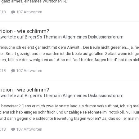
ein ganz armes, einsames Würstchen :-D
018
107 Antworten
Tridion - wie schlimm?
wortete auf
BirgerS
's Thema in
Allgemeines Diskussionsforum
rsuche ich es erst gar nicht mit dem Anwalt... Die Beule nicht gesehen... ja, m
en Smart gezeigt und niemanden ist die beule aufgefallen. Selbst wenn ich gef
n, fällt sie den wenigsten auf. Also mit "auf beiden Augen blind" hat das nicht
018
107 Antworten
Tridion - wie schlimm?
wortete auf
BirgerS
's Thema in
Allgemeines Diskussionsforum
h beweisen? Dass er mich zwei Monate lang als dumm verkauft hat, ich zig mal 
oblem! Ich hab einiges schriftlich und unzählige Telefonate im Protokoll. Nul
und dann gegen die schlechte Bewertung klagen wollen? Ja, das soll er mal 
018
107 Antworten