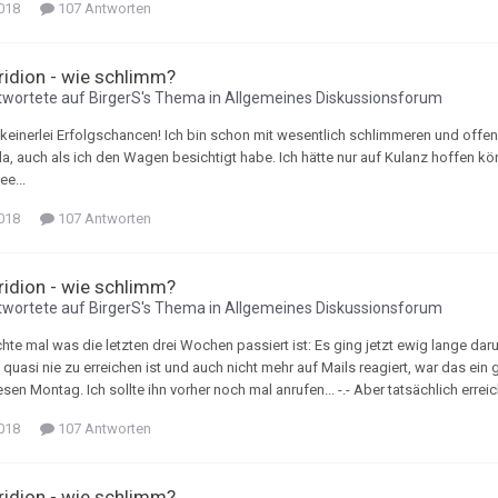
018
107 Antworten
Tridion - wie schlimm?
wortete auf
BirgerS
's Thema in
Allgemeines Diskussionsforum
 keinerlei Erfolgschancen! Ich bin schon mit wesentlich schlimmeren und offens
a, auch als ich den Wagen besichtigt habe. Ich hätte nur auf Kulanz hoffen kö
e...
018
107 Antworten
Tridion - wie schlimm?
wortete auf
BirgerS
's Thema in
Allgemeines Diskussionsforum
ichte mal was die letzten drei Wochen passiert ist: Es ging jetzt ewig lange
 quasi nie zu erreichen ist und auch nicht mehr auf Mails reagiert, war das ein
iesen Montag. Ich sollte ihn vorher noch mal anrufen... -.- Aber tatsächlich err
018
107 Antworten
Tridion - wie schlimm?