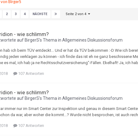
e von BirgerS
Seite 2 von 4
2
3
4
NÄCHSTE
Tridion - wie schlimm?
wortete auf
BirgerS
's Thema in
Allgemeines Diskussionsforum
 hab ich beim TÜV entdeckt... Und er hat da TÜV bekommen :-D Wie ich bereit
ändig jeden verklagen zu können - ich finde das ist eh ne ganz beschissene Men
e es mal, ich hab ja ne Rechtsschutzversicherung"-Fällen. Ekelhaft! Ja, ich h
 2018
107 Antworten
Tridion - wie schlimm?
wortete auf
BirgerS
's Thema in
Allgemeines Diskussionsforum
ar immer nur im Smart Center zur Inspektion und genau in diesem Smart Center 
schon da war, aber woher die kommt...? Wurde nicht besprochen, ist auch recht
 2018
107 Antworten