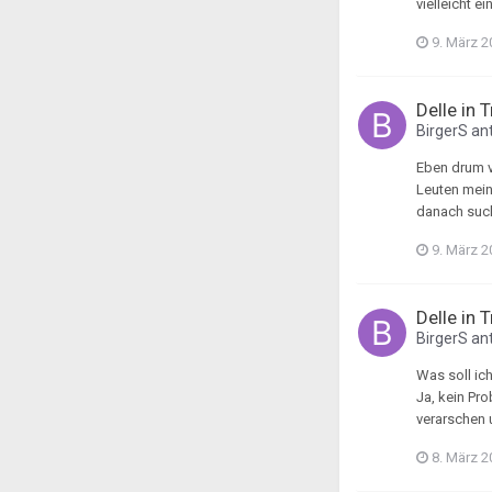
vielleicht 
9. März 2
Delle in 
BirgerS
ant
Eben drum ve
Leuten mein
danach suche
9. März 2
Delle in 
BirgerS
ant
Was soll ic
Ja, kein Pr
verarschen 
8. März 2