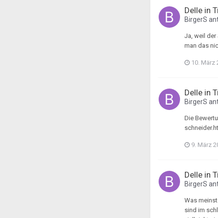
Delle in 
BirgerS
ant
Ja, weil de
man das nic
10. März
Delle in 
BirgerS
ant
Die Bewertu
schneider.ht
9. März 2
Delle in 
BirgerS
ant
Was meinst 
sind im schl