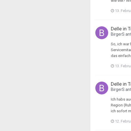
wie viel? W
13. Febru
Delle in 
BirgerS
ant
So, ich war 
Servicemita
das einfach 
13. Febru
Delle in 
BirgerS
ant
Ich habs auc
Region (Ruh
ich sofort 
12. Febru