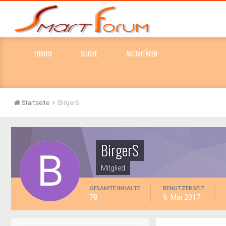
FORUM
SUCHE
AKTIVITÄTEN
Startseite
BirgerS
BirgerS
Mitglied
GESAMTE INHALTE
BENUTZER SEIT
78
9. Mai 2017