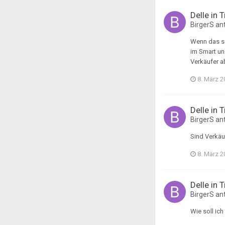
Delle in 
BirgerS
ant
Wenn das so
im Smart un
Verkäufer a
8. März 2
Delle in 
BirgerS
ant
Sind Verkäu
8. März 2
Delle in 
BirgerS
ant
Wie soll ich