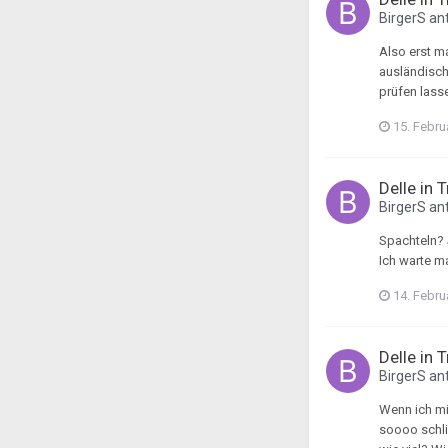
BirgerS
ant
Also erst m
ausländisch
prüfen lass
15. Febru
Delle in 
BirgerS
ant
Spachteln? 
Ich warte m
14. Febru
Delle in 
BirgerS
ant
Wenn ich mic
soooo schlim