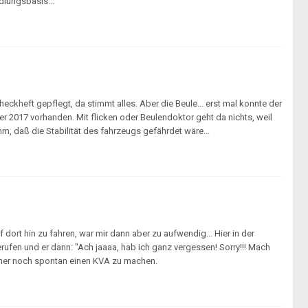
dlungsbasis...
heckheft gepflegt, da stimmt alles. Aber die Beule... erst mal konnte der
er 2017 vorhanden. Mit flicken oder Beulendoktor geht da nichts, weil
mm, daß die Stabilität des fahrzeugs gefährdet wäre...
dort hin zu fahren, war mir dann aber zu aufwendig... Hier in der
ufen und er dann: "Ach jaaaa, hab ich ganz vergessen! Sorry!!! Mach
vorher noch spontan einen KVA zu machen.