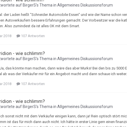
wortete auf
BirgerS
's Thema in
Allgemeines Diskussionsforum
al: der Laden heißt "Schneider Automobile Essen" und wie der Name schon vermu
en Autoverkäufern bessere Erfahrungen gemacht. Der Vorbesitzer war die kath
en. Also zumindest da ist alles OK mit dem Smart.
ar 2018
107 Antworten
Tridion - wie schlimm?
wortete auf
BirgerS
's Thema in
Allgemeines Diskussionsforum
Ja, das könnte man machen, dann wäre das aber Murks! Bei den bis zu 5000 
al ab was der Verkäufer mir für ein Angebot macht und dann schaue ich weiter.
ar 2018
107 Antworten
Tridion - wie schlimm?
wortete auf
BirgerS
's Thema in
Allgemeines Diskussionsforum
h sonst nicht mit dem Verkäufer einigen kann, dann ja! Rein optisch stört mich d
m ist das für mich dann auch nicht. Ich hätte in erster Linie gern einen finanz