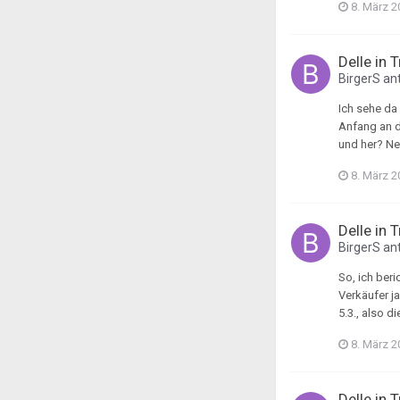
8. März 2
Delle in 
BirgerS
ant
Ich sehe da
Anfang an d
und her? Nee
8. März 2
Delle in 
BirgerS
ant
So, ich ber
Verkäufer ja
5.3., also d
8. März 2
Delle in 