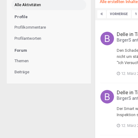
Alle erstellten Inhalt
Alle Aktivitäten
1
VORHERIGE
Profile
Profilkommentare
Delle in 
Profilantworten
BirgerS
ant
Forum
Den Schaden
nicht um st
Themen
"Ich Versuch
Beiträge
12. März
Delle in 
BirgerS
ant
Der Smart w
Inspektion 
12. März