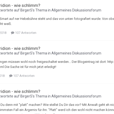
Tridion - wie schlimm?
wortete auf
BirgerS
's Thema in
Allgemeines Diskussionsforum
r Smart auf ner Hebebühne steht und das von unten fotografiert wurde. Von o
ht weiß.
 2018
107 Antworten
Tridion - wie schlimm?
wortete auf
BirgerS
's Thema in
Allgemeines Diskussionsforum
ngen müssen wohl noch freigeschaltet werden... Der Blogeintrag ist dort: htt
ml Die Sache ist für mich jetzt erledigt!
018
107 Antworten
Tridion - wie schlimm?
wortete auf
BirgerS
's Thema in
Allgemeines Diskussionsforum
Du denn mit "platt" machen? Wie stellst Du Dir das vor? Mit Anwalt geht eh nic
immsten Fall ein Ärgernis für ihn. "Platt" werd ich den wohl nicht machen können 