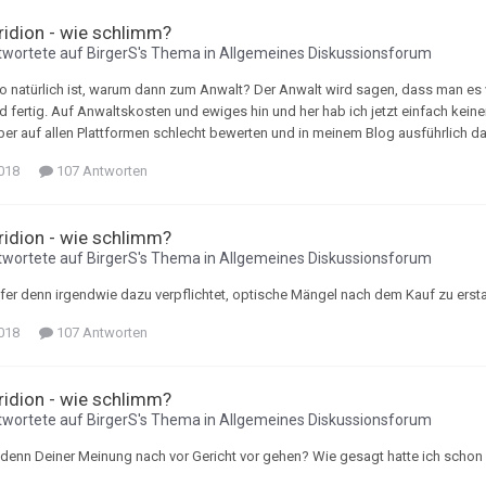
Tridion - wie schlimm?
wortete auf
BirgerS
's Thema in
Allgemeines Diskussionsforum
 natürlich ist, warum dann zum Anwalt? Der Anwalt wird sagen, dass man es ver
d fertig. Auf Anwaltskosten und ewiges hin und her hab ich jetzt einfach kein
ber auf allen Plattformen schlecht bewerten und in meinem Blog ausführlich dar
018
107 Antworten
Tridion - wie schlimm?
wortete auf
BirgerS
's Thema in
Allgemeines Diskussionsforum
fer denn irgendwie dazu verpflichtet, optische Mängel nach dem Kauf zu erst
018
107 Antworten
Tridion - wie schlimm?
wortete auf
BirgerS
's Thema in
Allgemeines Diskussionsforum
 denn Deiner Meinung nach vor Gericht vor gehen? Wie gesagt hatte ich schon sc